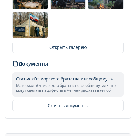
Открыть галерею
Документы
Статья «От морского братства к всеобщему…»
Материал «От морского братства к всеобщему, или что
могут сделать пацифисты в Чечне» рассказывает об
участниках Интерпохода мира «Находка – Чечня»,
миротворческой гражданской инициативы, выросшей
из идей и практики Клуба интернационального
Скачать документы
морского братства. Объединённые принципиальным
пацифизмом, отказом от насилия и верой в народную
дипломатию, добровольцы отправляются в зону
конфликта не с оружием, а с целью диалога,
общественного давления и морального посредничества,
стремясь привлечь внимание общества и власти к