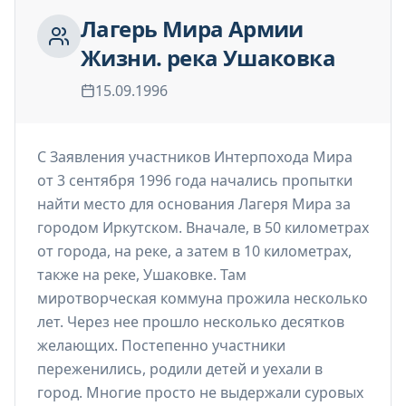
необходимости прекращения войны. Текст показывает,
Лагерь Мира Армии
что их путь — это осознанный выбор гражданской
ответственности, основанный на убеждении, что мир
Жизни. река Ушаковка
может быть достигнут не силой, а солидарностью,
личным участием и готовностью действовать, даже если
результат кажется наивным или утопичным, потому что
15.09.1996
без таких попыток общество утрачивает право
называться субъектом собственной судьбы.
С Заявления участников Интерпохода Мира
от 3 сентября 1996 года начались пропытки
найти место для основания Лагеря Мира за
городом Иркутском. Вначале, в 50 километрах
от города, на реке, а затем в 10 километрах,
также на реке, Ушаковке. Там
миротворческая коммуна прожила несколько
лет. Через нее прошло несколько десятков
желающих. Постепенно участники
переженились, родили детей и уехали в
город. Многие просто не выдержали суровых