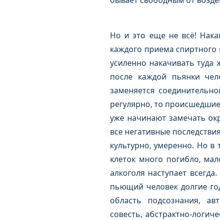
бывает свободным от возде
Но и это еще не всё! Нака
каждого приема спиртного 
усиленно накачивать туда 
после каждой пьянки чел
заменяется соединительно
регулярно, то происшедшие
уже начинают замечать окр
все негативные последствия
культурно, умеренно. Но в 
клеток много погибло, ма
алкоголя наступает всегда
пьющий человек долгие год
область подсознания, ав
совесть, абстрактно-логич