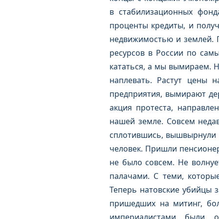
в стабилизационных фонд
проценты кредиты, и получа
недвижимостью и землей. П
ресурсов в России по сам
кататься, а мы вымираем. Н
наплевать. Растут цены н
предприятия, вымирают дер
акция протеста, направле
нашей земле. Совсем неда
сплотившись, вышвырнули н
человек. Пришли пенсионер
не было совсем. Не волнуе
палачами. С теми, которы
Теперь натовские убийцы з
пришедших на митинг, бол
империалистами были 