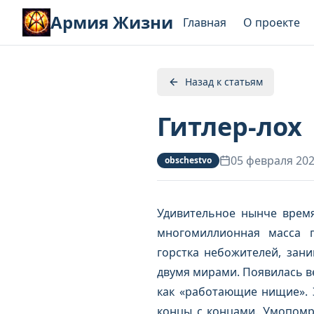
Армия Жизни
Главная
О проекте
Назад к статьям
Гитлер-лох
05 февраля 20
obschestvo
Удивительное нынче время
многомиллионная масса п
горстка небожителей, зан
двумя мирами. Появилась в
как «работающие нищие». Э
концы с концами. Умопомр