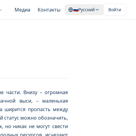
Медиа
Контакты
🇷🇺
Русский
Войти
е части. Внизу – огромная
лачной выси, – маленькая
да ширится пропасть между
й статус можно обозначить,
, но никак не могут свести
родных ресурсов, исчезают