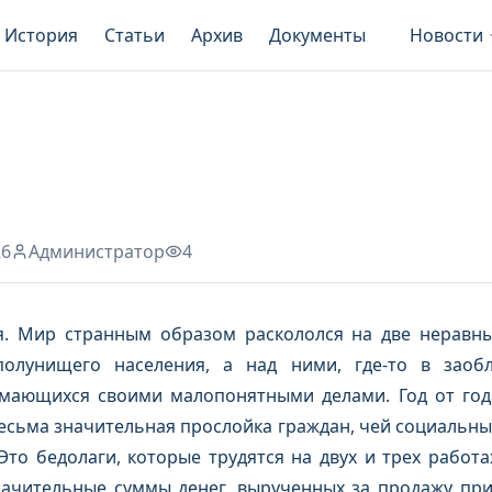
История
Статьи
Архив
Документы
Новости
26
Администратор
4
. Мир странным образом раскололся на две неравны
олунищего населения, а над ними, где-то в заоб
имающихся своими малопонятными делами. Год от го
есьма значительная прослойка граждан, чей социальны
то бедолаги, которые трудятся на двух и трех работах
ачительные суммы денег, вырученных за продажу при