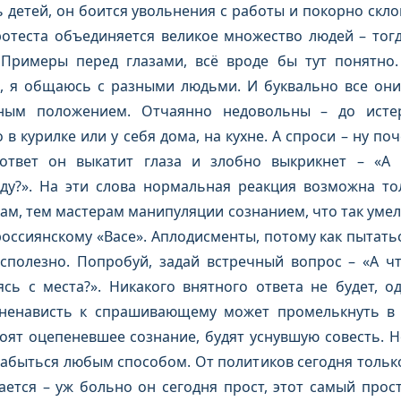
ь детей, он боится увольнения с работы и покорно скл
ротеста объединяется великое множество людей – тог
Примеры перед глазами, всё вроде бы тут понятно.
, я общаюсь с разными людьми. И буквально все он
ным положением. Отчаянно недовольны – до истер
в курилке или у себя дома, на кухне. А спроси – ну поч
ответ он выкатит глаза и злобно выкрикнет – «А 
йду?». На эти слова нормальная реакция возможна то
ам, тем мастерам манипуляции сознанием, что так умел
ссиянскому «Васе». Аплодисменты, потому как пытатьс
сполезно. Попробуй, задай встречный вопрос – «А чт
ясь с места?». Никакого внятного ответа не будет, 
ненависть к спрашивающему может промелькнуть в г
ят оцепеневшее сознание, будят уснувшую совесть. Но
забыться любым способом. От политиков сегодня тольк
ается – уж больно он сегодня прост, этот самый прос