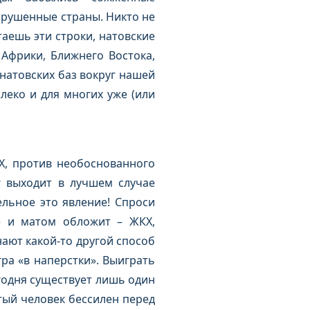
зрушенные страны. Никто не
таешь эти строки, натовские
Африки, Ближнего Востока,
 натовских баз вокруг нашей
леко и для многих уже (или
Х, против необоснованного
г выходит в лучшем случае
ельное это явление! Спроси
е и матом обложит – ЖКХ,
нают какой-то другой способ
ра «в наперстки». Выиграть
годня существует лишь один
тый человек бессилен перед