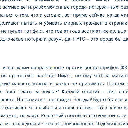
 заживо дети, разбомбленные города, истерзанные, ра
аться о том, что и сегодня, вот прямо сейчас, когда чи
должают пытать и убивать мирных граждан в странах 
не пугает тот факт, что год от года всё плотнее кольцо
одночасье потеряли разум. Да, НАТО – это вроде бы да
т и на акции направленные против роста тарифов ЖК
о не протестует вообще! Никто, потому что на митин
такую малость можно в расчет не принимать. Поразит
бе рост платы за жильё? Каждый ответит – нет, ещ
его. Но на митинг не пойдет. Загадка! Будто бы все з
показывает, что выборы и голосования – это словно иг
зможно, не дадут. Реальный способ что-то изменить се
та, многолюдная и четко организованная. Отдельно взя