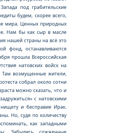
Запада под грабительские
едиты будем, скорее всего,
ане мира. Ценных природных
е. Нам бы как сыр в масле
ия нашей страны на всё это
лой фонд, останавливаются
тября прошла Всероссийская
тствия натовских войск на
, Там возмущенные жители,
ротеста собрал около сотни
раста можно сказать, что и
задружиться» с натовскими
 нищету и бесправие Ирак.
ны. Но, судя по количеству
споминать, как западными
ы. Забылись сожженные