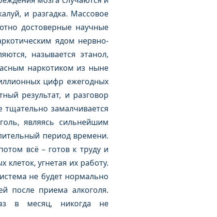
реждения мозга случаются и
алуй, и разгадка. Массовое
ютно достоверные научные
ркотическим ядом нервно-
яются, называется этанол,
пасным наркотиком из ныне
миллионных цифр ежегодных
тный результат, и разговор
ие тщательно замалчивается
голь, являясь сильнейшим
лительный период времени.
отом всё – готов к труду и
 клеток, угнетая их работу.
система не будет нормально
й после приема алкоголя.
аз в месяц, никогда не