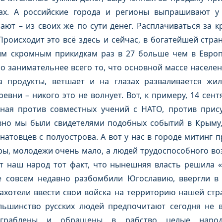
ах. А российские города и регионы выпрашивают у 
ют – из своих же по сути денег. Расплачиваться за кр
роисходит это всё здесь и сейчас, в богатейшей стр
ым скромным прикидкам раз в 27 больше чем в Европ
о занимательнее всего то, что основной массе населен
а продукты, ветшает и на глазах разваливается жи
евни – никого это не волнует. Вот, к примеру, 14 сен
нная против совместных учений с НАТО, против прису
вно мы были свидетелями подобных событий в Крыму
атовцев с полуострова. А вот у нас в городе митинг п
ы, молодежи очень мало, а людей трудоспособного воз
т наш народ тот факт, что нынешняя власть решила «
е совсем недавно разбомбили Югославию, ввергли в
ахотели ввести свои войска на территорию нашей стра
ьшинство русских людей предпочитают сегодня не в
ограблены и обращены в рабство целые народ