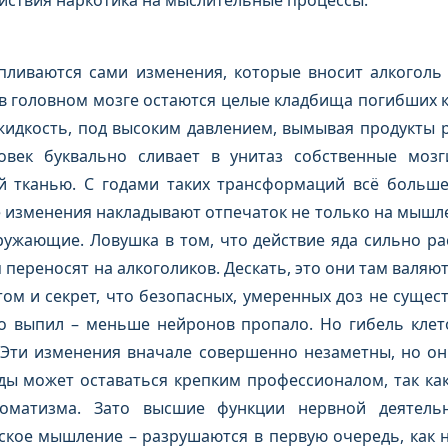
йствия наркотика на мыслительные процессы.
пливаются сами изменения, которые вносит алкоголь 
в головном мозге остаются целые кладбища погибших к
жидкость, под высоким давлением, вымывая продукты 
овек буквально сливает в унитаз собственные мозг
й тканью. С годами таких трансформаций всё больше
 изменения накладывают отпечаток не только на мышлен
ужающие. Ловушка в том, что действие яда сильно ра
 переносят на алкоголиков. Дескать, это они там валяю
том и секрет, что безопасных, умеренных доз не сущес
ло выпил – меньше нейронов пропало. Но гибель клет
. Эти изменения вначале совершенно незаметны, но о
ы может оставаться крепким профессионалом, так как
томатизма. Зато высшие функции нервной деятельн
еское мышление – разрушаются в первую очередь, как 