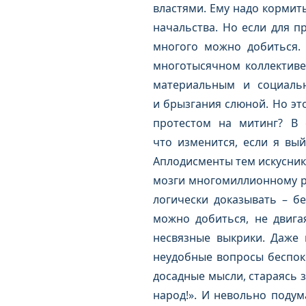
властями. Ему надо кормит
начальства. Но если для п
многого можно добиться. 
многотысячном коллективе
материальным и социаль
и брызгания слюной. Но это 
протестом на митинг? В 
что изменится, если я вы
Аплодисменты тем искусник
мозги многомиллионному ро
логически доказывать – бе
можно добиться, не двига
несвязные выкрики. Даже 
неудобные вопросы беспоко
досадные мысли, стараясь 
народ!». И невольно подум