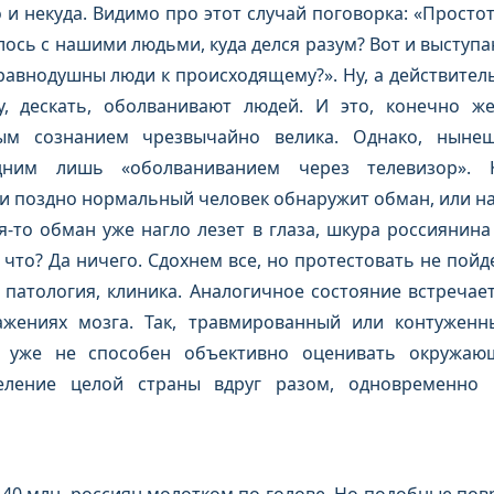
 и некуда. Видимо про этот случай поговорка: «Простот
лось с нашими людьми, куда делся разум? Вот и выступ
равнодушны люди к происходящему?». Ну, а действител
у, дескать, оболванивают людей. И это, конечно ж
ым сознанием чрезвычайно велика. Однако, нынеш
дним лишь «оболваниванием через телевизор». 
ли поздно нормальный человек обнаружит обман, или н
я-то обман уже нагло лезет в глаза, шкура россиянина
что? Да ничего. Сдохнем все, но протестовать не пойд
 патология, клиника. Аналогичное состояние встречае
жениях мозга. Так, травмированный или контужен
 уже не способен объективно оценивать окружающ
еление целой страны вдруг разом, одновременно 