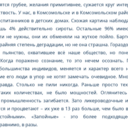
ятся грубее, желания примитивнее, сужается круг инте
твость. У нас, в Комсомольске и в Комсомольском райо
спитанников в детских домах. Схожая картина наблюда
ишь 4% действительно сироты. Остальные 96% имею
ти не нужны, они их обменяли на жуткое пойло. Барт
райняя степень деградации, но не она страшна. Горазд
» пьянство, охватившее всё наше общество, но пон
Когда поражено сознание, то это нечем осознать. 
большинства индивидов, меняется и характер всего н
 его люди в упор не хотят замечать очевидное. Мног
равда. Столько не пили никогда. Раньше просто те
таких количествах, не было мощностей. Оглянитесь
 промышленность загибается. Зато ликероводочные и
я и процветают – их уже в 13 раз больше, чем было в 
стойными». «Запойные» - это более подходяще
равнимо, в разы.