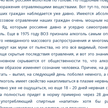
140 млн. россиян молотком по голове. Но подобные пов
поражения отравляющими веществами. Вот тут-то, пож
ших граждан наблюдается уже давно. Имеются абсол
ассовом отравлении наших граждан очень мощным на
. Яд, которым россияне давно и усердно самоотравл
оль. Еще в 1975 году ВОЗ признала алкоголь самым о
его невиданного массового распространения и много
мрут как мухи от пьянства, но это всё видимый, поня
еще скрытые последствия отравления, и вот это знан
новном скрывается от общественности то, что алко
м образом изменяет сознание человека. Причем, на д
ать – выпил, на следующий день поболел немного, а п
лкоголь имеет свойство накапливаться в плазме нервных
ивно уже не ощущаться, но еще 18 – 20 дней нервная 
а полностью придет в норму примерно через 28 дне
, употребляющий спиртные «напитки» хотя бы р