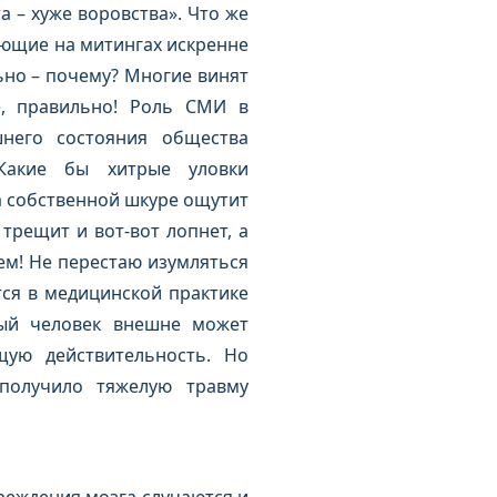
а – хуже воровства». Что же
ающие на митингах искренне
ьно – почему? Многие винят
е, правильно! Роль СМИ в
него состояния общества
Какие бы хитрые уловки
а собственной шкуре ощутит
 трещит и вот-вот лопнет, а
ем! Не перестаю изумляться
тся в медицинской практике
ный человек внешне может
ую действительность. Но
получило тяжелую травму