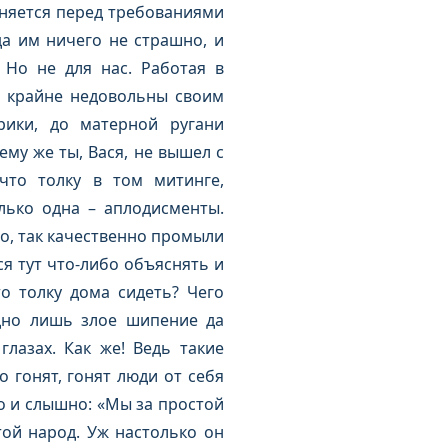
оняется перед требованиями
да им ничего не страшно, и
 Но не для нас. Работая в
и крайне недовольны своим
ики, до матерной ругани
ему же ты, Вася, не вышел с
что толку в том митинге,
лько одна – аплодисменты.
о, так качественно промыли
я тут что-либо объяснять и
о толку дома сидеть? Чего
одно лишь злое шипение да
лазах. Как же! Ведь такие
 гонят, гонят люди от себя
о и слышно: «Мы за простой
той народ. Уж настолько он