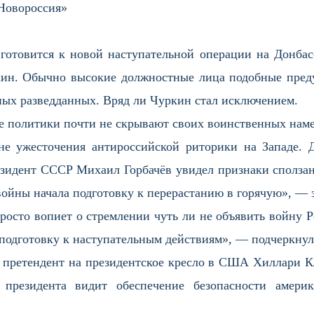
«Новороссия»
готовится к новой наступательной операции на Донбасс
н. Обычно высокие должностные лица подобные пред
ных разведданных. Вряд ли Чуркин стал исключением.
ие политики почти не скрывают своих воинственных нам
не ужесточения антироссийской риторики на Западе. 
езидент СССР Михаил Горбачёв увидел признаки сползан
ойны начала подготовку к перерастанию в горячую», — 
росто вопиет о стремлении чуть ли не объявить войну Р
 подготовку к наступательным действиям», — подчеркнул
 претендент на президентское кресло в США Хиллари К
 президента видит обеспечение безопасности амери