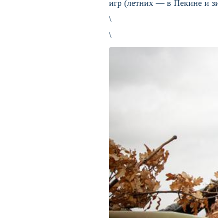
игр (летних — в Пекине и 
\
\