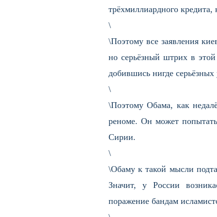
трёхмиллиардного кредита, 
\
\Поэтому все заявления кие
но серьёзный штрих в этой 
добившись нигде серьёзных
\
\Поэтому Обама, как недал
реноме. Он может попытать
Сирии.
\
\Обаму к такой мысли подта
Значит, у России возник
поражение бандам исламисто