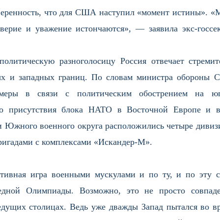
веренность, что для США наступил «момент истины». «
оверие и уважение истончаются», — заявила экс-госсек
олитическую разноголосицу Россия отвечает стреми
х и западных границ. По словам министра обороны Се
меры в связи с политическим обострением на юго
го присутствия блока НАТО в Восточной Европе и в
и Южного военного округа расположились четыре дивизи
ригадами с комплексами «Искандер-М».
ативная игра военными мускулами и по ту, и по эту 
едной Олимпиады. Возможно, это не просто совпаде
едущих столицах. Ведь уже дважды Запад пытался во 