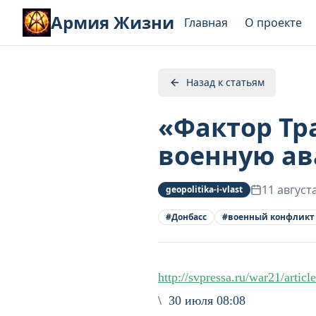
Армия Жизни
Главная
О проекте
Назад к статьям
«Фактор Тр
военную ав
11 август
geopolitika-i-vlast
#
Донбасс
#
военный конфликт
http://svpressa.ru/war21/artic
\ 30 июля 08:08