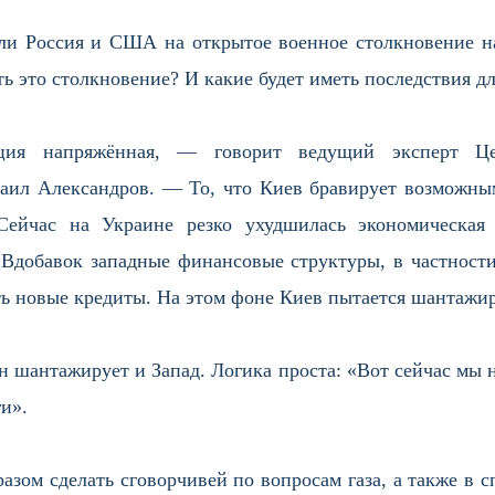
ли Россия и США на открытое военное столкновение н
ь это столкновение? И какие будет иметь последствия дл
ция напряжённая, — говорит ведущий эксперт Цен
л Александров. — То, что Киев бравирует возможны
ейчас на Украине резко ухудшилась экономическая 
 Вдобавок западные финансовые структуры, в частнос
ь новые кредиты. На этом фоне Киев пытается шантажиро
н шантажирует и Запад. Логика проста: «Вот сейчас мы н
ги».
азом сделать сговорчивей по вопросам газа, а также в с