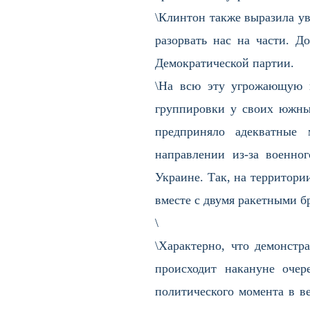
\Клинтон также выразила у
разорвать нас на части. Д
Демократической партии.
\На всю эту угрожающую п
группировки у своих южны
предприняло адекватные 
направлении из-за военно
Украине. Так, на территори
вместе с двумя ракетными б
\
\Характерно, что демонстр
происходит накануне очер
политического момента в в