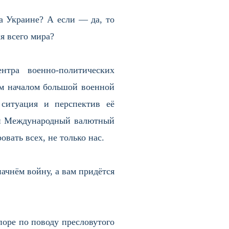
а Украине? А если — да, то
я всего мира?
тра военно-политических
м началом большой военной
ситуация и перспектив её
ти Международный валютный
вать всех, не только нас.
ачнём войну, а вам придётся
поре по поводу пресловутого