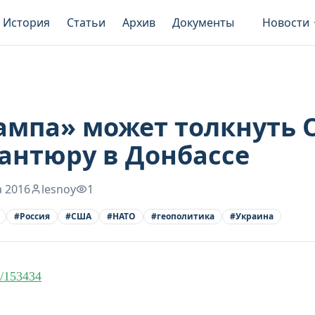
История
Статьи
Архив
Документы
Новости
ампа» может толкнуть 
антюру в Донбассе
а 2016
lesnoy
1
#
Россия
#
США
#
НАТО
#
геополитика
#
Украина
le/153434