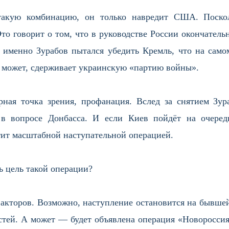
такую комбинацию, он только навредит США. Поскол
то говорит о том, что в руководстве России окончательн
 именно Зурабов пытался убедить Кремль, что на сам
к может, сдерживает украинскую «партию войны».
рная точка зрения, профанация. Вслед за снятием Зу
в вопросе Донбасса. И если Киев пойдёт на очеред
тит масштабной наступательной операцией.
ь цель такой операции?
факторов. Возможно, наступление остановится на бывше
стей. А может — будет объявлена операция «Новороссия