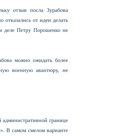
ьку отзыв посла Зурабова
о отказались от идеи делать
ом деле Петру Порошенко не
рабова можно ожидать более
ную военную авантюру, не
й административной границе
». В самом смелом варианте