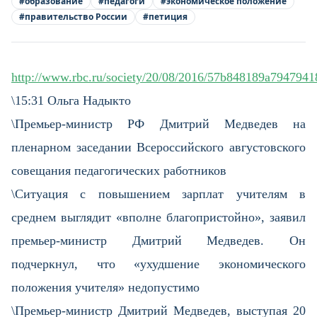
#
образование
#
педагоги
#
экономическое положение
#
правительство России
#
петиция
http://www.rbc.ru/society/20/08/2016/57b848189a794794
\15:31 Ольга Надыкто
\Премьер-министр РФ Дмитрий Медведев на
пленарном заседании Всероссийского августовского
совещания педагогических работников
\Ситуация с повышением зарплат учителям в
среднем выглядит «вполне благопристойно», заявил
премьер-министр Дмитрий Медведев. Он
подчеркнул, что «ухудшение экономического
положения учителя» недопустимо
\Премьер-министр Дмитрий Медведев, выступая 20