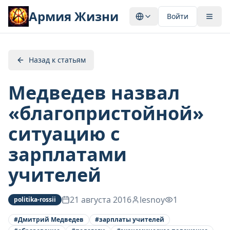
Армия Жизни
Войти
Назад к статьям
Медведев назвал
«благопристойной»
ситуацию с
зарплатами
учителей
21 августа 2016
lesnoy
1
politika-rossii
#
Дмитрий Медведев
#
зарплаты учителей