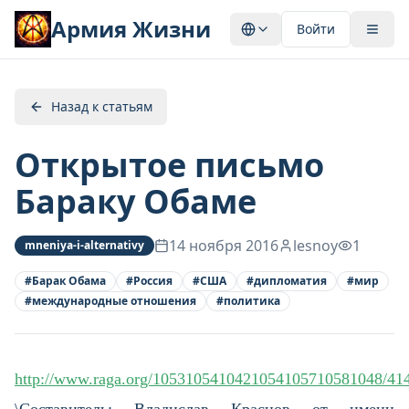
Армия Жизни
Войти
Назад к статьям
Открытое письмо
Бараку Обаме
14 ноября 2016
lesnoy
1
mneniya-i-alternativy
#
Барак Обама
#
Россия
#
США
#
дипломатия
#
мир
#
международные отношения
#
политика
http://www.raga.org/1053105410421054105710581048/41