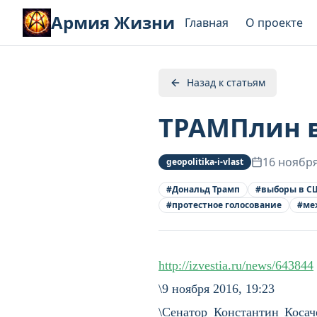
Армия Жизни
Главная
О проекте
Назад к статьям
ТРАМПлин в
16 ноябр
geopolitika-i-vlast
#
Дональд Трамп
#
выборы в С
#
протестное голосование
#
ме
http://izvestia.ru/news/643844
\9 ноября 2016, 19:23
\Сенатор Константин Коса