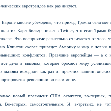
ленческих евротрендов как раз ликуют.
в Европе многие убеждены, что приход Трампа означает
олитик Карл Бильдт писал в Twitter, что если Трамп б
ункере. Это восприятие разительно отличается от того, 
нно Клинтон скорее приведет Америку и мир к новым 
 нынешних конфликтов. Правящие европейцы — а с 
всё дело в вызовах, которые бросают миру усиливши
о вызовы исходили как раз от прежних вашингтонских
портировать» революции во всем мире.
колько новый президент США окажется, во-первых, п
л. Во-вторых, самостоятельным. И, в-третьих, не «о