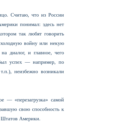
ицо. Считаю, что из России
мерики понимал: здесь нет
котором так любят говорить
ь холодную войну или некую
а диалог, и главное, чего
 был успех — например, по
.п.), неизбежно возникали
ое — «перезагрузка» самой
азавшую свою способность к
х Штатов Америки.