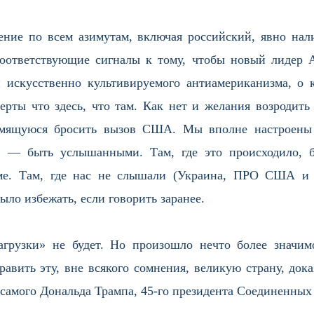
ние по всем азимутам, включая российский, явно нал
оответствующие сигналы к тому, чтобы новый лидер А
и искусственно культивируемого антиамериканизма, о 
ерты что здесь, что там. Как нет и желания возродит
мящуюся бросить вызов США. Мы вполне настроены н
т, — быть услышанными. Там, где это происходило,
ме. Там, где нас не слышали (Украина, ПРО США и т
ло избежать, если говорить заранее.
агрузки» не будет. Но произошло нечто более значим
авить эту, вне всякого сомнения, великую страну, док
 самого Дональда Трампа, 45-го президента Соединенны