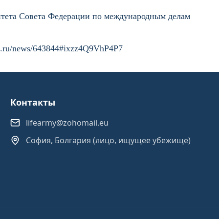
итета Совета Федерации по международным делам
tia.ru/news/643844#ixzz4Q9VhP4P7
Контакты
lifearmy@zohomail.eu
София, Болгария (лицо, ищущее убежище)