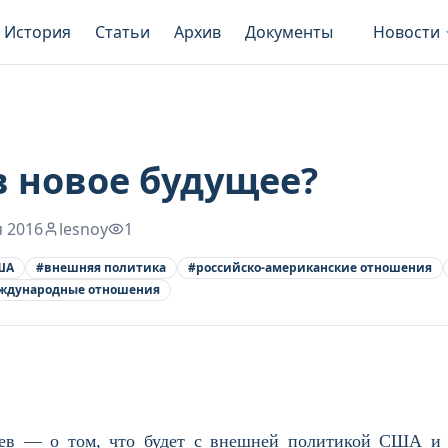
История
Статьи
Архив
Документы
Новости
 новое будущее?
я 2016
lesnoy
1
ША
#
внешняя политика
#
российско-американские отношения
ждународные отношения
чев — о том, что будет с внешней политикой США и 