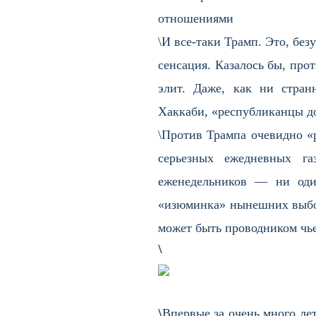
отношениями
\И все-таки Трамп. Это, без
сенсация. Казалось бы, про
элит. Даже, как ни стран
Хаккаби, «республиканцы до
\Против Трампа очевидно «
серьезных ежедневных г
еженедельников — ни оди
«изюминка» нынешних выборо
может быть проводником чье
\
\
Впервые за очень много лет