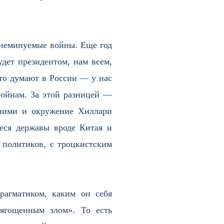
 неминуемые войны. Еще год
удет президентом, нам всем,
что думают в России — у нас
войнам. За этой разницей —
ними и окружение Хиллари
еся державы вроде Китая и
 политиков, с троцкистским
рагматиком, каким он себя
тягощенным злом». То есть