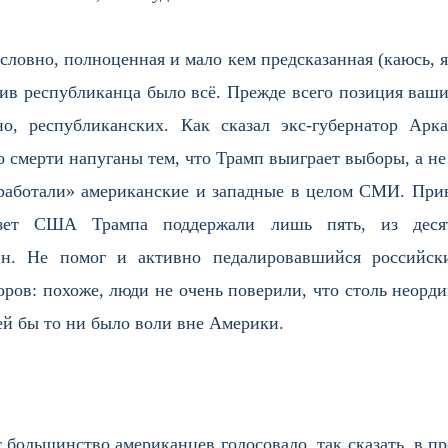
условно, полноценная и мало кем предсказанная (каюсь, 
тив республиканца было всё. Прежде всего позиция ваш
но, республиканских. Как сказал экс-губернатор Арк
 смерти напуганы тем, что Трамп выиграет выборы, а не 
работали» американские и западные в целом СМИ. Прив
азет США Трампа поддержали лишь пять, из деся
н. Не помог и активно педалировавшийся российс
в: похоже, люди не очень поверили, что столь неордин
й бы то ни было воли вне Америки.
 большинство американцев голосовало, так сказать, в пр