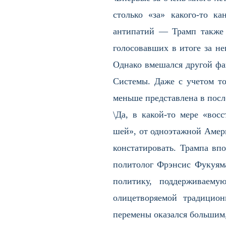
столько «за» какого-то к
антипатий — Трамп также 
голосовавших в итоге за не
Однако вмешался другой фак
Системы. Даже с учетом то
меньше представлена в посл
\Да, в какой-то мере «вос
шей», от одноэтажной Амери
констатировать. Трампа вп
политолог Фрэнсис Фукуям
политику, поддерживаему
олицетворяемой традицио
перемены оказался большим,