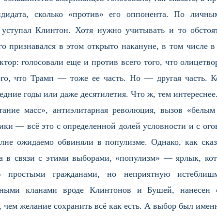
андидата, сколько «против» его оппонента. По личн
уступал Клинтон. Хотя нужно учитывать и то обстоят
го признавался в этом открыто накануне, в том числе 
тор: голосовали еще и против всего того, что олицетв
го, что Трамп — тоже ее часть. Но — другая часть. Ко
едние годы или даже десятилетия. Что ж, тем интереснее
стание масс», антиэлитарная революция, вызов «белы
ки — всё это с определенной долей условности и с ого
олне ожидаемо обвиняли в популизме. Однако, как ска
а в связи с этими выборами, «популизм» — ярлык, ко
ю простыми гражданами, но неприятную истеблишм
нными кланами вроде Клинтонов и Бушей, нанесен с
 чем желание сохранить всё как есть. А выбор был име