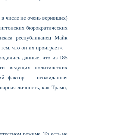
я в числе не очень веривших)
ингтонских бюрократических
анзаса республиканец Майк
тем, что он их проиграет».
одились данные, что из 185
ти ведущих политических
кий фактор — неожиданная
арная личность, как Трамп,
отестном режиме. То есть не