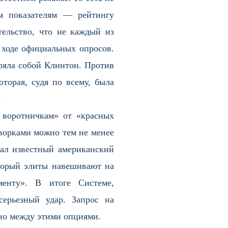
ым показателям — рейтингу
ельство, что не каждый из
в ходе официальных опросов.
оряла собой Клинтон. Против
торая, судя по всему, была
.
м воротничкам» от «красных
ворками можно тем не менее
зал известный американский
торый элиты навешивают на
енту». В итоге Системе,
ерьезный удар. Запрос на
нно между этими опциями.