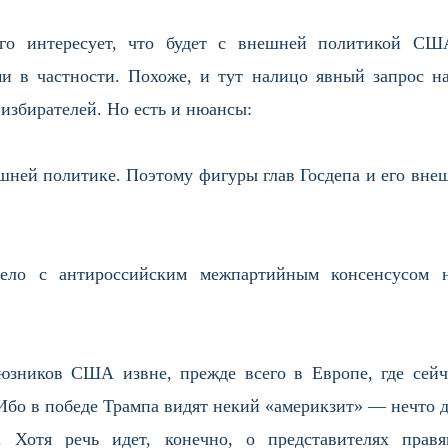
его интересует, что будет с внешней политикой СШ
 в частности. Похоже, и тут налицо явный запрос на
избирателей. Но есть и нюансы:
шней политике. Поэтому фигуры глав Госдепа и его вне
дело с антироссийским межпартийным консенсусом 
оюзников США извне, прежде всего в Европе, где сейч
Ибо в победе Трампа видят некий «америкзит» — нечто д
». Хотя речь идет, конечно, о представителях пра