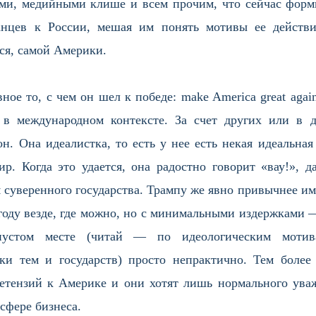
ами, медийными клише и всем прочим, что сейчас форм
нцев к России, мешая им понять мотивы ее действи
ся, самой Америки.
вное то, с чем он шел к победе: make America great aga
 в международном контексте. За счет других или в д
н. Она идеалистка, то есть у нее есть некая идеальна
р. Когда это удается, она радостно говорит «вау!», д
суверенного государства. Трампу же явно привычнее имет
году везде, где можно, но с минимальными издержками — 
устом месте (читай — по идеологическим мотив
и тем и государств) просто непрактично. Тем более 
етензий к Америке и они хотят лишь нормального ува
сфере бизнеса.