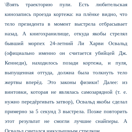
\Взять траекторию пули. Есть любительская
кинозапись проезда кортежа: на плёнке видно, что
тело президента в момент выстрела отбрасывает
назад. А книгохранилище, откуда якобы стрелял
бывший морпех 24-летний Ли Харви Освальд
(официально именно он считается убийцей Дж.
Кеннеди), находилось позади кортежа, и пуля,
выпущенная оттуда, должна была толкнуть тело
жертвы вперёд. Это законы физики! Далее: из
винтовки, которая не являлась самозарядной (т. е.
нужно передёргивать затвор), Освальд якобы сделал
примерно за 5 секунд 3 выстрела. Позже повторить
этот результат не смогли лучшие снайперы. А
Освальд считался никудышным стрелком…