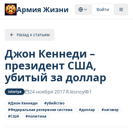
Армия Жизни
Войти
Назад к статьям
Джон Кеннеди –
президент США,
убитый за доллар
24 ноября 2017
lesnoy
1
istoriya
#
Джон Кеннеди
#
убийство
#
Федеральная резервная система
#
доллар
#
заговор
#
США
#
политика