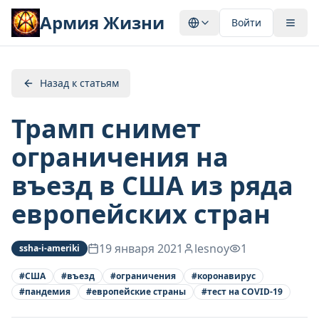
Армия Жизни
Войти
Назад к статьям
Трамп снимет
ограничения на
въезд в США из ряда
европейских стран
19 января 2021
lesnoy
1
ssha-i-ameriki
#
США
#
въезд
#
ограничения
#
коронавирус
#
пандемия
#
европейские страны
#
тест на COVID-19