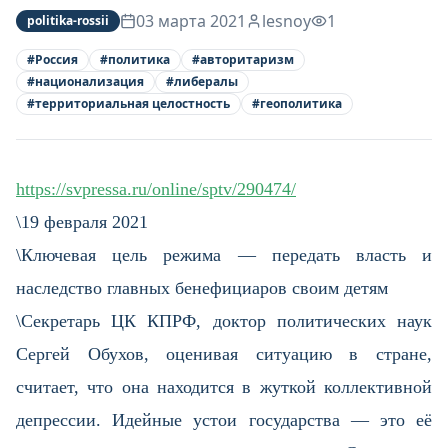
03 марта 2021
lesnoy
1
politika-rossii
#
Россия
#
политика
#
авторитаризм
#
национализация
#
либералы
#
территориальная целостность
#
геополитика
https://svpressa.ru/online/sptv/290474/
\19 февраля 2021
\Ключевая цель режима — передать власть и
наследство главных бенефициаров своим детям
\Секретарь ЦК КПРФ, доктор политических наук
Сергей Обухов, оценивая ситуацию в стране,
считает, что она находится в жуткой коллективной
депрессии. Идейные устои государства — это её