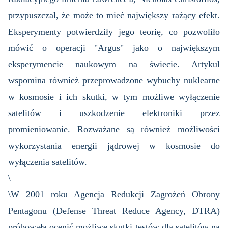
przypuszczał, że może to mieć największy rażący efekt.
Eksperymenty potwierdziły jego teorię, co pozwoliło
mówić o operacji "Argus" jako o największym
eksperymencie naukowym na świecie. Artykuł
wspomina również przeprowadzone wybuchy nuklearne
w kosmosie i ich skutki, w tym możliwe wyłączenie
satelitów i uszkodzenie elektroniki przez
promieniowanie. Rozważane są również możliwości
wykorzystania energii jądrowej w kosmosie do
wyłączenia satelitów.
\
\W 2001 roku Agencja Redukcji Zagrożeń Obrony
Pentagonu (Defense Threat Reduce Agency, DTRA)
próbowała ocenić możliwe skutki testów dla satelitów na