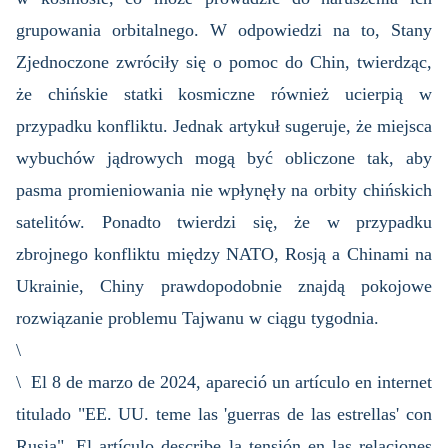
grupowania orbitalnego. W odpowiedzi na to, Stany
Zjednoczone zwróciły się o pomoc do Chin, twierdząc,
że chińskie statki kosmiczne również ucierpią w
przypadku konfliktu. Jednak artykuł sugeruje, że miejsca
wybuchów jądrowych mogą być obliczone tak, aby
pasma promieniowania nie wpłynęły na orbity chińskich
satelitów. Ponadto twierdzi się, że w przypadku
zbrojnego konfliktu między NATO, Rosją a Chinami na
Ukrainie, Chiny prawdopodobnie znajdą pokojowe
rozwiązanie problemu Tajwanu w ciągu tygodnia.
\
\ El 8 de marzo de 2024, apareció un artículo en internet
titulado "EE. UU. teme las 'guerras de las estrellas' con
Rusia". El artículo describe la tensión en las relaciones