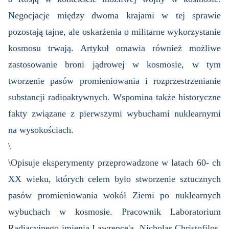
Negocjacje między dwoma krajami w tej sprawie
pozostają tajne, ale oskarżenia o militarne wykorzystanie
kosmosu trwają. Artykuł omawia również możliwe
zastosowanie broni jądrowej w kosmosie, w tym
tworzenie pasów promieniowania i rozprzestrzenianie
substancji radioaktywnych. Wspomina także historyczne
fakty związane z pierwszymi wybuchami nuklearnymi
na wysokościach.
\
\Opisuje eksperymenty przeprowadzone w latach 60- ch
XX wieku, których celem było stworzenie sztucznych
pasów promieniowania wokół Ziemi po nuklearnych
wybuchach w kosmosie. Pracownik Laboratorium
Radiacyjnego imienia Lawrence'a, Nicholas Christofilos,