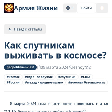
Армия Жизни
Войти
Назад к статьям
Как спутникам
выживать в космосе?
09 марта 2024
lesnoy
2
geopolitika-i-vlast
#
космос
#
ядерное оружие
#
спутники
#
США
#
Россия
#
международное право
#
военная безопасность
8 марта 2024 года в интернете появилась статья
"США боятся «звездных войн» с Россией"