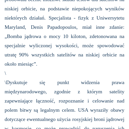
niskiej orbicie, na podstawie niepokojących wyników
niektórych działań. Specjalista - fizyk z Uniwersytetu
Maryland, Denis Papadopoulos, miał inne zdanie:
„Bomba jądrowa o mocy 10 kiloton, zdetonowana na
specjalnie wyliczonej wysokości, może spowodować
utratę 90% wszystkich satelitów na niskiej orbicie na
około miesiąc”.
\
\Dyskutuje się punkt widzenia prawa
międzynarodowego, zgodnie z którym satelity
zapewniające łączność, rozpoznanie i celowanie nad
polem bitwy są legalnym celem. USA wyraziły obawy
dotyczące ewentualnego użycia rosyjskiej broni jądrowej
w kosmosie, co może prowadzić do naruszenia ich