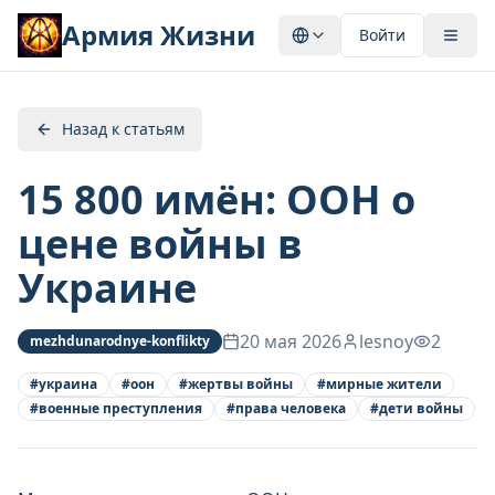
Армия Жизни
Войти
Назад к статьям
15 800 имён: ООН о
цене войны в
Украине
20 мая 2026
lesnoy
2
mezhdunarodnye-konflikty
#
украина
#
оон
#
жертвы войны
#
мирные жители
#
военные преступления
#
права человека
#
дети войны