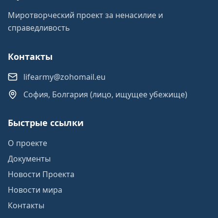
Миротворческий проект за ненасилие и
справедливость
Контакты
lifearmy@zohomail.eu
София, Болгария (лицо, ищущее убежище)
Быстрые ссылки
О проекте
Документы
Новости Проекта
Новости мира
Контакты