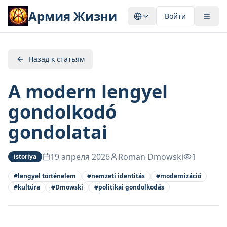
Армия Жизни
Войти
Назад к статьям
A modern lengyel
gondolkodó
gondolatai
19 апреля 2026
Roman Dmowski
1
istoriya
#
lengyel történelem
#
nemzeti identitás
#
modernizáció
#
kultúra
#
Dmowski
#
politikai gondolkodás