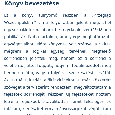
Könyv bevezetése
Ez a könyv túlnyomó részben a „Przegląd
Wszechpolskim” című folyóiratban jelent meg, ahol
egy sor cikk formájában (R. Skrzycki álnéven) 1902-ben
publikálták. Noha tartalma, amely egy meghatározott
egységet alkot, előre könyvnek volt szánva, a cikkek
mégsem a logikai egység tervének megfelelő
sorrendben jelentek meg, hanem ez a sorrend a
véletlentől, attól függött, hogy mi fogalmazódott meg
bennem előbb, vagy a folyóirat szerkesztési tervétől.
Az aktuális kiadás előkészítésekor a már közzétett
szöveget a terv szerint rendeztem, megváltoztattam a
fejezetek sorrendjét, részben új fejezeteket hoztam
létre a régiekből, eltávolítottam, amit feleslegesnek
találtam, kiegészítettem a hiányosságokat, végül írtam