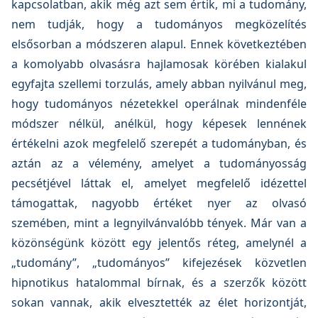
kapcsolatban, akik még azt sem értik, mi a tudomány,
nem tudják, hogy a tudományos megközelítés
elsősorban a módszeren alapul. Ennek következtében
a komolyabb olvasásra hajlamosak körében kialakul
egyfajta szellemi torzulás, amely abban nyilvánul meg,
hogy tudományos nézetekkel operálnak mindenféle
módszer nélkül, anélkül, hogy képesek lennének
értékelni azok megfelelő szerepét a tudományban, és
aztán az a vélemény, amelyet a tudományosság
pecsétjével láttak el, amelyet megfelelő idézettel
támogattak, nagyobb értéket nyer az olvasó
szemében, mint a legnyilvánvalóbb tények. Már van a
közönségünk között egy jelentős réteg, amelynél a
„tudomány”, „tudományos” kifejezések közvetlen
hipnotikus hatalommal bírnak, és a szerzők között
sokan vannak, akik elvesztették az élet horizontját,