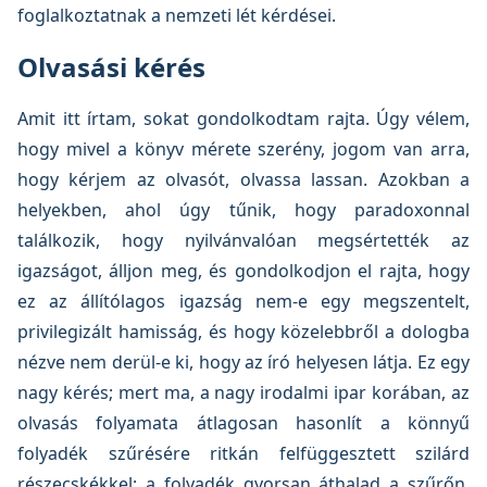
foglalkoztatnak a nemzeti lét kérdései.
Olvasási kérés
Amit itt írtam, sokat gondolkodtam rajta. Úgy vélem,
hogy mivel a könyv mérete szerény, jogom van arra,
hogy kérjem az olvasót, olvassa lassan. Azokban a
helyekben, ahol úgy tűnik, hogy paradoxonnal
találkozik, hogy nyilvánvalóan megsértették az
igazságot, álljon meg, és gondolkodjon el rajta, hogy
ez az állítólagos igazság nem-e egy megszentelt,
privilegizált hamisság, és hogy közelebbről a dologba
nézve nem derül-e ki, hogy az író helyesen látja. Ez egy
nagy kérés; mert ma, a nagy irodalmi ipar korában, az
olvasás folyamata átlagosan hasonlít a könnyű
folyadék szűrésére ritkán felfüggesztett szilárd
részecskékkel: a folyadék gyorsan áthalad a szűrőn,