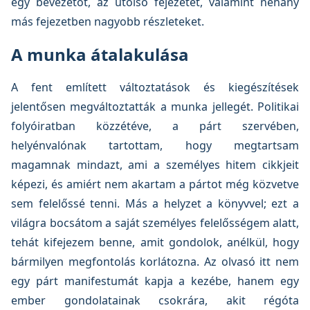
egy bevezetőt, az utolsó fejezetet, valamint néhány
más fejezetben nagyobb részleteket.
A munka átalakulása
A fent említett változtatások és kiegészítések
jelentősen megváltoztatták a munka jellegét. Politikai
folyóiratban közzétéve, a párt szervében,
helyénvalónak tartottam, hogy megtartsam
magamnak mindazt, ami a személyes hitem cikkjeit
képezi, és amiért nem akartam a pártot még közvetve
sem felelőssé tenni. Más a helyzet a könyvvel; ezt a
világra bocsátom a saját személyes felelősségem alatt,
tehát kifejezem benne, amit gondolok, anélkül, hogy
bármilyen megfontolás korlátozna. Az olvasó itt nem
egy párt manifestumát kapja a kezébe, hanem egy
ember gondolatainak csokrára, akit régóta