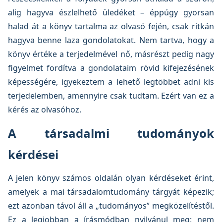
alig hagyva észlelhető üledéket – éppúgy gyorsan
halad át a könyv tartalma az olvasó fején, csak ritkán
hagyva benne laza gondolatokat. Nem tartva, hogy a
könyv értéke a terjedelmével nő, másrészt pedig nagy
figyelmet fordítva a gondolataim rövid kifejezésének
képességére, igyekeztem a lehető legtöbbet adni kis
terjedelemben, amennyire csak tudtam. Ezért van ez a
kérés az olvasóhoz.
A társadalmi tudományok
kérdései
A jelen könyv számos oldalán olyan kérdéseket érint,
amelyek a mai társadalomtudomány tárgyát képezik;
ezt azonban távol áll a „tudományos” megközelítéstől.
Ez a legjobban a írásmódban nyilvánul meg: nem