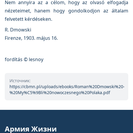
Nem annyira az a célom, hogy az olvasó elfogadja
nézeteimet, hanem hogy gondolkodjon az általam
felvetett kérdéseken.
R. Dmowski
Firenze, 1903. május 16.
fordítás © lesnoy
Источник:
https://cbmn.pl/uploads/ebooks/Roman%20Dmowski%20-
%20My%C5%9Bli%20nowoczesnego%20Polaka.pdf
Армия Жизни