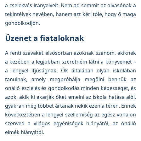
a cselekvés irányelveit. Nem ad semmit az olvasónak a
tekintélyek nevében, hanem azt kéri tőle, hogy ő maga
gondolkodjon.
Üzenet a fiataloknak
A fenti szavakat elsősorban azoknak szánom, akiknek
a kezében a legjobban szeretném látni a könyvemet –
a lengyel ifjúságnak. Ők általában olyan iskolában
tanulnak, amely megpróbálja megölni bennük az
önálló észlelés és gondolkodás minden képességét, és
azok, akik ki akarják őket emelni az iskola hatása alól,
gyakran még többet ártanak nekik ezen a téren. Ennek
következtében a lengyel szellemiség az egész vonalon
szenved a világos egyéniségek hiányától, az önálló
elmék hiányától.