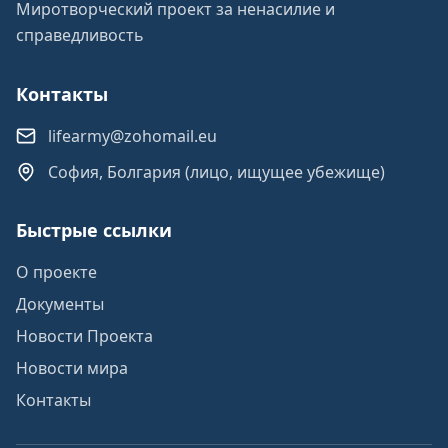
Миротворческий проект за ненасилие и
справедливость
Контакты
lifearmy@zohomail.eu
София, Болгария (лицо, ищущее убежище)
Быстрые ссылки
О проекте
Документы
Новости Проекта
Новости мира
Контакты