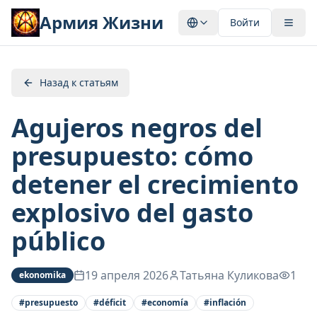
Армия Жизни
Войти
Назад к статьям
Agujeros negros del
presupuesto: cómo
detener el crecimiento
explosivo del gasto
público
19 апреля 2026
Татьяна Куликова
1
ekonomika
#
presupuesto
#
déficit
#
economía
#
inflación