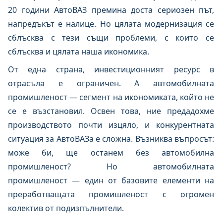
20 години АвтоВАЗ премина доста сериозен път,
напредъкът е налице. Но цялата модернизация се
сблъсква с тези същи проблеми, с които се
сблъсква и цялата наша икономика.
От една страна, инвестиционният ресурс в
отрасъла е ограничен. А автомобилната
промишленост — сегмент на икономиката, който не
се е възстановил. Освен това, ние предадохме
производството почти изцяло, и конкурентната
ситуация за АвтоВАЗа е сложна. Възниква въпросът:
може би, ще останем без автомобилна
промишленост? Но автомобилната
промишленост — един от базовите елементи на
преработващата промишленост с огромен
колектив от подизпълнители.