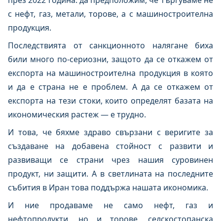
през 2022 година: да предположим, че търгуваме не
с нефт, газ, метали, торове, а с машиностроителна
продукция.
Последствията от санкционното налягане биха
били много по-сериозни, защото да се откажем от
експорта на машиностроителна продукция в която
и да е страна не е проблем. А да се откажем от
експорта на тези стоки, които определят базата на
икономическия растеж — е трудно.
И това, че бяхме здраво свързани с веригите за
създаване на добавена стойност с развити и
развиващи се страни чрез нашия суровинен
продукт, ни защити. А в светлината на последните
събития в Иран това поддържа нашата икономика.
И ние продаваме не само нефт, газ и
нефтопродукти, но и торове, селскостопанска