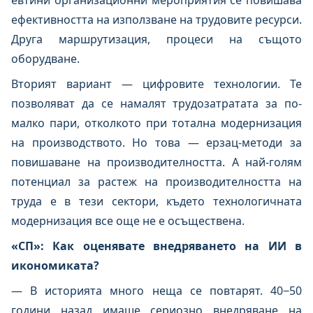
евтини организационни мероприятия се повишава
ефективността на използване на трудовите ресурси.
Друга маршрутизация, процеси на същото
оборудване.
Вторият вариант — цифровите технологии. Те
позволяват да се намалят трудозатратата за по-
малко пари, отколкото при тотална модернизация
на производството. Но това — ерзац-методи за
повишаване на производителността. А най-голям
потенциал за растеж на производителността на
труда е в тези сектори, където технологичната
модернизация все още не е осъществена.
«СП»: Как оценявате внедряването на ИИ в
икономиката?
— В историята много неща се повтарят. 40−50
години назад имаше сериозно внедряване на