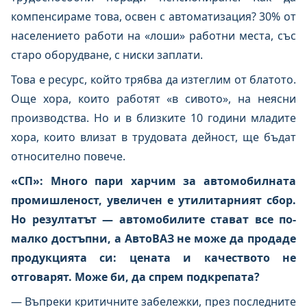
компенсираме това, освен с автоматизация? 30% от
населението работи на «лоши» работни места, със
старо оборудване, с ниски заплати.
Това е ресурс, който трябва да изтеглим от блатото.
Още хора, които работят «в сивото», на неясни
производства. Но и в близките 10 години младите
хора, които влизат в трудовата дейност, ще бъдат
относително повече.
«СП»: Много пари харчим за автомобилната
промишленост, увеличен е утилитарният сбор.
Но резултатът — автомобилите стават все по-
малко достъпни, а АвтоВАЗ не може да продаде
продукцията си: цената и качеството не
отговарят. Може би, да спрем подкрепата?
— Въпреки критичните забележки, през последните