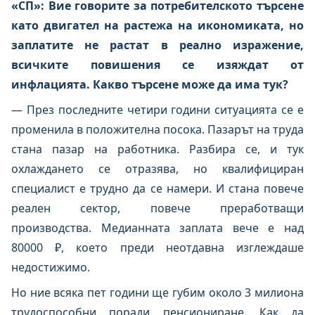
«СП»: Вие говорите за потребителското търсене
като двигател на растежа на икономиката, но
заплатите не растат в реално изражение,
всичките повишения се изяждат от
инфлацията. Какво търсене може да има тук?
— През последните четири години ситуацията се е
променила в положителна посока. Пазарът на труда
стана пазар на работника. Разбира се, и тук
охлаждането се отразява, но квалифициран
специалист е трудно да се намери. И стана повече
реален сектор, повече преработващи
производства. Медианната заплата вече е над
80000 ₽, което преди неотдавна изглеждаше
недостижимо.
Но ние всяка пет години ще губим около 3 милиона
трудоспособни поради пенсиониране. Как да