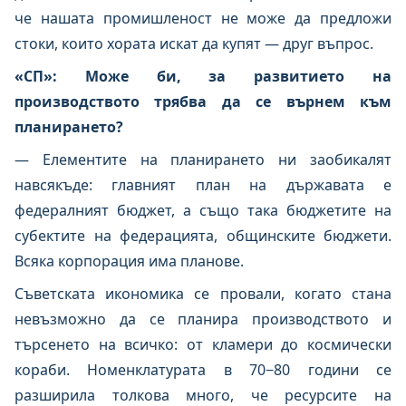
че нашата промишленост не може да предложи
стоки, които хората искат да купят — друг въпрос.
«СП»: Може би, за развитието на
производството трябва да се върнем към
планирането?
— Елементите на планирането ни заобикалят
навсякъде: главният план на държавата е
федералният бюджет, а също така бюджетите на
субектите на федерацията, общинските бюджети.
Всяка корпорация има планове.
Съветската икономика се провали, когато стана
невъзможно да се планира производството и
търсенето на всичко: от кламери до космически
кораби. Номенклатурата в 70−80 години се
разширила толкова много, че ресурсите на