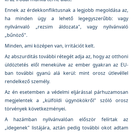
Ennek az érdekkonfliktusnak a legjobb megoldása az,
ha minden ügy a lehető legegyszerűbb: vagy
nyilvánvaló „rezsim áldozata", vagy nyilvánvaló
„bűnöző".
Minden, ami középen van, irritációt kelt.
Az abszurditás további rétegét adja az, hogy az otthoni
üldöztetés elől menekülve az ember gyakran az EU-
ban további gyanú alá kerül: mint orosz útlevéllel
rendelkező személy.
Az én esetemben a védelmi eljárással párhuzamosan
megjelentek a „külföldi ügynökökről" szóló orosz
törvények következményei.
A hazámban nyilvánvalóan először felírtak az
„idegenek" listájára, aztán pedig további okot adtam