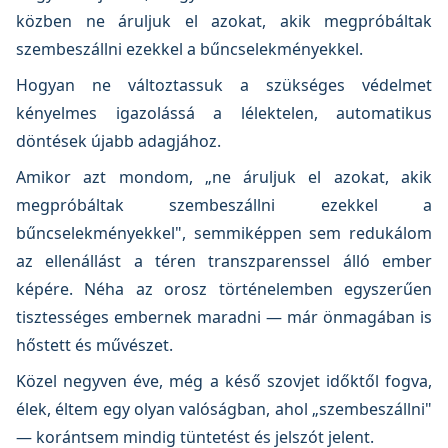
közben ne áruljuk el azokat, akik megpróbáltak
szembeszállni ezekkel a bűncselekményekkel.
Hogyan ne változtassuk a szükséges védelmet
kényelmes igazolássá a lélektelen, automatikus
döntések újabb adagjához.
Amikor azt mondom, „ne áruljuk el azokat, akik
megpróbáltak szembeszállni ezekkel a
bűncselekményekkel", semmiképpen sem redukálom
az ellenállást a téren transzparenssel álló ember
képére. Néha az orosz történelemben egyszerűen
tisztességes embernek maradni — már önmagában is
hőstett és művészet.
Közel negyven éve, még a késő szovjet időktől fogva,
élek, éltem egy olyan valóságban, ahol „szembeszállni"
— korántsem mindig tüntetést és jelszót jelent.