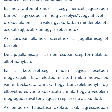
Bármely automatizmus — „egy nemzet egészében
bűnös", „egy csoport mindig veszélyes", „egy útlevél —
örökös tilalom" — a valós gyakorlatban mindenekelőtt
azokat sújtja, akik amúgy is sebezhetők.
Az európai államok szeretnek a jogállamiságról
beszélni.
De a jogállamiság — az nem csupán szép formulák az
alkotmányban.
Ez a kötelezettség minden egyes esetben
megvizsgálni: ki áll előtted, mit tett, mik a motivációi,
van-e kockázata annak, hogy bűncselekményt fog
elkövetni, és van-e kockázata annak, hogy a védelem
megtagadásával ténylegesen represszió alá küldöd.
Az emberek felosztása azokra, akik agresszióban