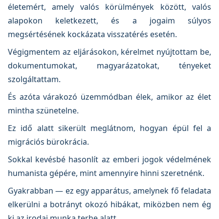
életemért, amely valós körülmények között, valós
alapokon keletkezett, és a jogaim súlyos
megsértésének kockázata visszatérés esetén.
Végigmentem az eljárásokon, kérelmet nyújtottam be,
dokumentumokat, magyarázatokat, tényeket
szolgáltattam.
És azóta várakozó üzemmódban élek, amikor az élet
mintha szünetelne.
Ez idő alatt sikerült meglátnom, hogyan épül fel a
migrációs bürokrácia.
Sokkal kevésbé hasonlít az emberi jogok védelmének
humanista gépére, mint amennyire hinni szeretnénk.
Gyakrabban — ez egy apparátus, amelynek fő feladata
elkerülni a botrányt okozó hibákat, miközben nem ég
ki az irodai munka terhe alatt.