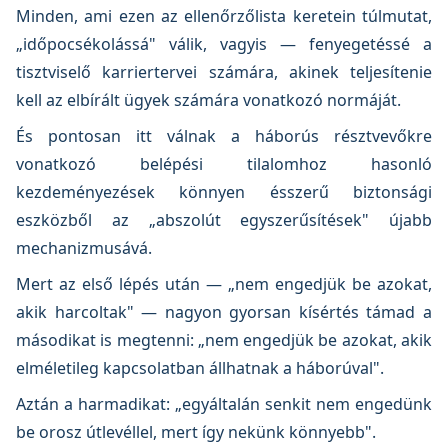
Minden, ami ezen az ellenőrzőlista keretein túlmutat,
„időpocsékolássá" válik, vagyis — fenyegetéssé a
tisztviselő karriertervei számára, akinek teljesítenie
kell az elbírált ügyek számára vonatkozó normáját.
És pontosan itt válnak a háborús résztvevőkre
vonatkozó belépési tilalomhoz hasonló
kezdeményezések könnyen ésszerű biztonsági
eszközből az „abszolút egyszerűsítések" újabb
mechanizmusává.
Mert az első lépés után — „nem engedjük be azokat,
akik harcoltak" — nagyon gyorsan kísértés támad a
másodikat is megtenni: „nem engedjük be azokat, akik
elméletileg kapcsolatban állhatnak a háborúval".
Aztán a harmadikat: „egyáltalán senkit nem engedünk
be orosz útlevéllel, mert így nekünk könnyebb".