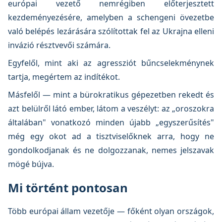
európai vezető nemrégiben előterjesztett
kezdeményezésére, amelyben a schengeni övezetbe
való belépés lezárására szólítottak fel az Ukrajna elleni
invázió résztvevői számára.
Egyfelől, mint aki az agressziót bűncselekménynek
tartja, megértem az indítékot.
Másfelől — mint a bürokratikus gépezetben rekedt és
azt belülről látó ember, látom a veszélyt: az „oroszokra
általában" vonatkozó minden újabb „egyszerűsítés"
még egy okot ad a tisztviselőknek arra, hogy ne
gondolkodjanak és ne dolgozzanak, nemes jelszavak
mögé bújva.
Mi történt pontosan
Több európai állam vezetője — főként olyan országok,