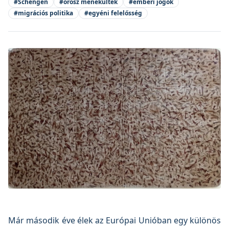
#
Schengen
#
orosz menekültek
#
emberi jogok
#
migrációs politika
#
egyéni felelősség
Már második éve élek az Európai Unióban egy különös