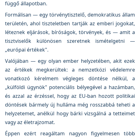
függő állapotban.
Formálisan — egy törvénytisztelő, demokratikus állam
területén, ahol tiszteletben tartják az emberi jogokat,
léteznek eljárások, bíróságok, törvények, és — amit a
tisztviselők különösen szeretnek ismételgetni —
„európai értékek".
Valójában — egy olyan ember helyzetében, akit ezek
az értékek megkerültek: a nemzetközi védelemre
vonatkozó kérelmem végleges döntése nélkül, a
„külföldi ügynök" potenciális bélyegével a hazámban,
és azzal az érzéssel, hogy az EU-ban hozott politikai
döntések bármely új hulláma még rosszabbá teheti a
helyzetemet, anélkül hogy bárki vizsgálná a tetteimet
vagy az életrajzomat.
Éppen ezért reagáltam nagyon figyelmesen több