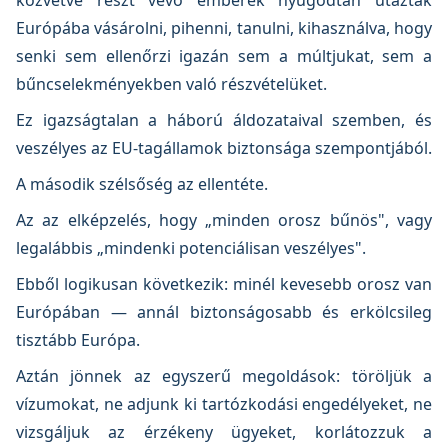
közvetve részt vevő emberek nyugodtan utaztak
Európába vásárolni, pihenni, tanulni, kihasználva, hogy
senki sem ellenőrzi igazán sem a múltjukat, sem a
bűncselekményekben való részvételüket.
Ez igazságtalan a háború áldozataival szemben, és
veszélyes az EU-tagállamok biztonsága szempontjából.
A második szélsőség az ellentéte.
Az az elképzelés, hogy „minden orosz bűnös", vagy
legalábbis „mindenki potenciálisan veszélyes".
Ebből logikusan következik: minél kevesebb orosz van
Európában — annál biztonságosabb és erkölcsileg
tisztább Európa.
Aztán jönnek az egyszerű megoldások: töröljük a
vízumokat, ne adjunk ki tartózkodási engedélyeket, ne
vizsgáljuk az érzékeny ügyeket, korlátozzuk a