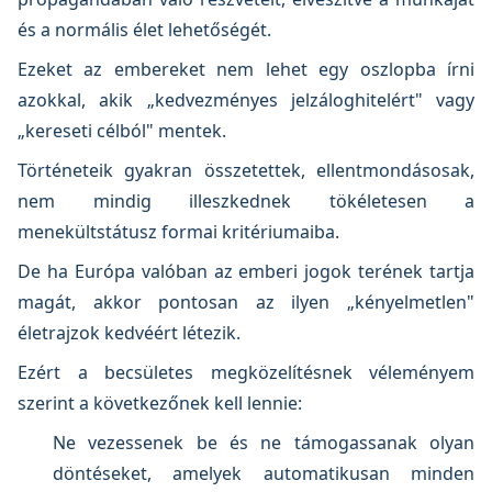
és a normális élet lehetőségét.
Ezeket az embereket nem lehet egy oszlopba írni
azokkal, akik „kedvezményes jelzáloghitelért" vagy
„kereseti célból" mentek.
Történeteik gyakran összetettek, ellentmondásosak,
nem mindig illeszkednek tökéletesen a
menekültstátusz formai kritériumaiba.
De ha Európa valóban az emberi jogok terének tartja
magát, akkor pontosan az ilyen „kényelmetlen"
életrajzok kedvéért létezik.
Ezért a becsületes megközelítésnek véleményem
szerint a következőnek kell lennie:
Ne vezessenek be és ne támogassanak olyan
döntéseket, amelyek automatikusan minden