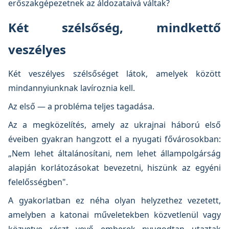
erőszakgépezetnek az áldozataivá váltak?
Két szélsőség, mindkettő
veszélyes
Két veszélyes szélsőséget látok, amelyek között
mindannyiunknak lavíroznia kell.
Az első — a probléma teljes tagadása.
Az a megközelítés, amely az ukrajnai háború első
éveiben gyakran hangzott el a nyugati fővárosokban:
„Nem lehet általánosítani, nem lehet állampolgárság
alapján korlátozásokat bevezetni, hiszünk az egyéni
felelősségben".
A gyakorlatban ez néha olyan helyzethez vezetett,
amelyben a katonai műveletekben közvetlenül vagy