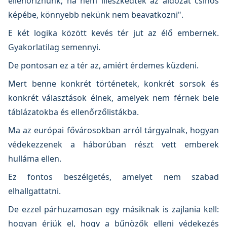
ellenőriznünk; ha nem illeszkedtek az áldozat csinos
képébe, könnyebb nekünk nem beavatkozni".
E két logika között kevés tér jut az élő embernek.
Gyakorlatilag semennyi.
De pontosan ez a tér az, amiért érdemes küzdeni.
Mert benne konkrét történetek, konkrét sorsok és
konkrét választások élnek, amelyek nem férnek bele
táblázatokba és ellenőrzőlistákba.
Ma az európai fővárosokban arról tárgyalnak, hogyan
védekezzenek a háborúban részt vett emberek
hulláma ellen.
Ez fontos beszélgetés, amelyet nem szabad
elhallgattatni.
De ezzel párhuzamosan egy másiknak is zajlania kell:
hogyan érjük el, hogy a bűnözők elleni védekezés