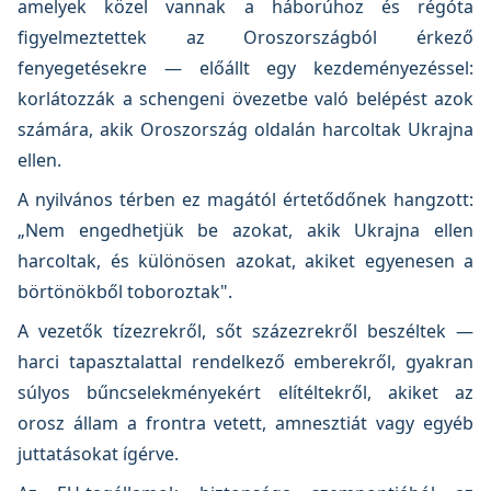
amelyek közel vannak a háborúhoz és régóta
figyelmeztettek az Oroszországból érkező
fenyegetésekre — előállt egy kezdeményezéssel:
korlátozzák a schengeni övezetbe való belépést azok
számára, akik Oroszország oldalán harcoltak Ukrajna
ellen.
A nyilvános térben ez magától értetődőnek hangzott:
„Nem engedhetjük be azokat, akik Ukrajna ellen
harcoltak, és különösen azokat, akiket egyenesen a
börtönökből toboroztak".
A vezetők tízezrekről, sőt százezrekről beszéltek —
harci tapasztalattal rendelkező emberekről, gyakran
súlyos bűncselekményekért elítéltekről, akiket az
orosz állam a frontra vetett, amnesztiát vagy egyéb
juttatásokat ígérve.