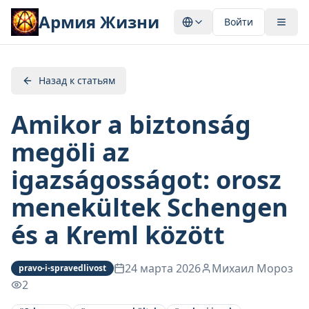
Армия Жизни
Войти
Назад к статьям
Amikor a biztonság
megöli az
igazságosságot: orosz
menekültek Schengen
és a Kreml között
24 марта 2026
Михаил Мороз
pravo-i-spravedlivost
2