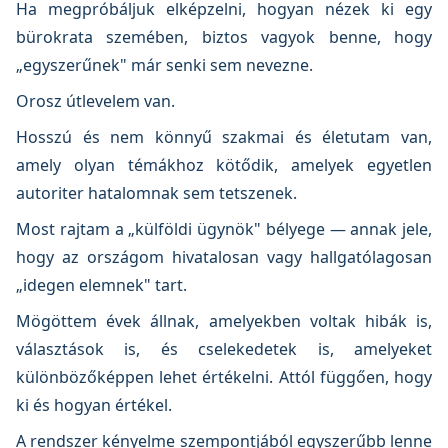
Ha megpróbáljuk elképzelni, hogyan nézek ki egy
bürokrata szemében, biztos vagyok benne, hogy
„egyszerűnek" már senki sem nevezne.
Orosz útlevelem van.
Hosszú és nem könnyű szakmai és életutam van,
amely olyan témákhoz kötődik, amelyek egyetlen
autoriter hatalomnak sem tetszenek.
Most rajtam a „külföldi ügynök" bélyege — annak jele,
hogy az országom hivatalosan vagy hallgatólagosan
„idegen elemnek" tart.
Mögöttem évek állnak, amelyekben voltak hibák is,
választások is, és cselekedetek is, amelyeket
különbözőképpen lehet értékelni. Attól függően, hogy
ki és hogyan értékel.
A rendszer kényelme szempontjából egyszerűbb lenne