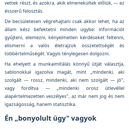
vettek részt, és azokra, akik elmenekültek előlük, — ez
ésszerű felosztás.
De becsületesen végrehajtani csak akkor lehet, ha az
állam kész befektetni minden ügybe: információt
gyűjteni, elemezni, kényelmetlen kérdéseket feltenni,
elismerni a valós életrajzok összetettségét és
többértelműségét. Vagyis ténylegesen dolgozni.
Ha ehelyett a munkaimítálás könnyű útját választja,
sablonokkal igazolva magát, mint „mindenki, aki
szolgált — rossz, mindenki, aki nem szolgált — jó",
vagy fordítva — „mindenki orosz útlevéllel
alapértelmezetten veszélyes", az már nem jog és nem
igazságosság, hanem statisztika.
Én „bonyolult ügy" vagyok