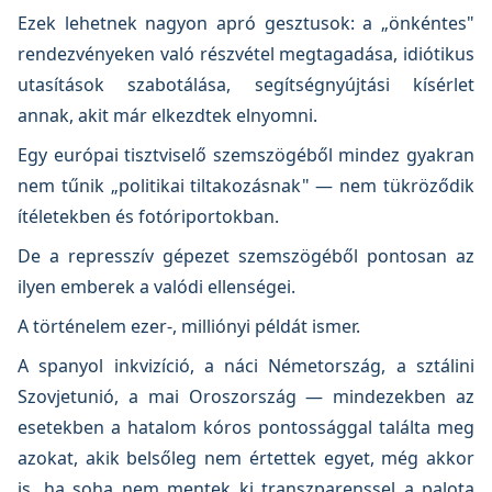
Ezek lehetnek nagyon apró gesztusok: a „önkéntes"
rendezvényeken való részvétel megtagadása, idiótikus
utasítások szabotálása, segítségnyújtási kísérlet
annak, akit már elkezdtek elnyomni.
Egy európai tisztviselő szemszögéből mindez gyakran
nem tűnik „politikai tiltakozásnak" — nem tükröződik
ítéletekben és fotóriportokban.
De a represszív gépezet szemszögéből pontosan az
ilyen emberek a valódi ellenségei.
A történelem ezer-, milliónyi példát ismer.
A spanyol inkvizíció, a náci Németország, a sztálini
Szovjetunió, a mai Oroszország — mindezekben az
esetekben a hatalom kóros pontossággal találta meg
azokat, akik belsőleg nem értettek egyet, még akkor
is, ha soha nem mentek ki transzparenssel a palota