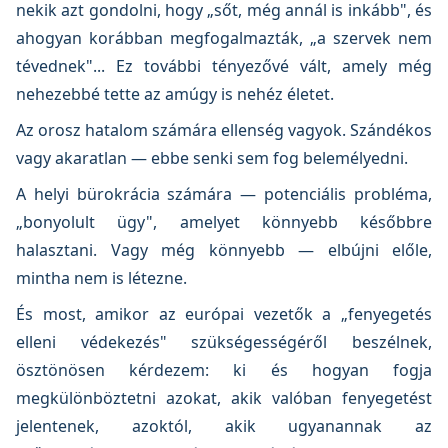
nekik azt gondolni, hogy „sőt, még annál is inkább", és
ahogyan korábban megfogalmazták, „a szervek nem
tévednek"... Ez további tényezővé vált, amely még
nehezebbé tette az amúgy is nehéz életet.
Az orosz hatalom számára ellenség vagyok. Szándékos
vagy akaratlan — ebbe senki sem fog belemélyedni.
A helyi bürokrácia számára — potenciális probléma,
„bonyolult ügy", amelyet könnyebb későbbre
halasztani. Vagy még könnyebb — elbújni előle,
mintha nem is létezne.
És most, amikor az európai vezetők a „fenyegetés
elleni védekezés" szükségességéről beszélnek,
ösztönösen kérdezem: ki és hogyan fogja
megkülönböztetni azokat, akik valóban fenyegetést
jelentenek, azoktól, akik ugyanannak az