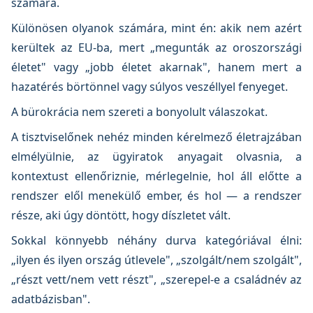
számára.
Különösen olyanok számára, mint én: akik nem azért
kerültek az EU-ba, mert „megunták az oroszországi
életet" vagy „jobb életet akarnak", hanem mert a
hazatérés börtönnel vagy súlyos veszéllyel fenyeget.
A bürokrácia nem szereti a bonyolult válaszokat.
A tisztviselőnek nehéz minden kérelmező életrajzában
elmélyülnie, az ügyiratok anyagait olvasnia, a
kontextust ellenőriznie, mérlegelnie, hol áll előtte a
rendszer elől menekülő ember, és hol — a rendszer
része, aki úgy döntött, hogy díszletet vált.
Sokkal könnyebb néhány durva kategóriával élni:
„ilyen és ilyen ország útlevele", „szolgált/nem szolgált",
„részt vett/nem vett részt", „szerepel-e a családnév az
adatbázisban".