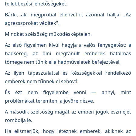
fellebbezési lehetőségeket.
Bárki, aki megpróbál ellenvetni, azonnal hallja: „Az
agresszorokat véditek".
Mindkét szélsőség működésképtelen.
Az első figyelmen kívül hagyja a valós fenyegetést: a
hadsereg, az ölni megtanult emberek hatalmas
tömege nem tűnik el a hadműveletek befejeztével.
Az ilyen tapasztalattal és készségekkel rendelkező
emberek nem tűnnek el sehová.
És ezt nem figyelembe venni — annyi, mint
problémákat teremteni a jövőre nézve.
A második szélsőség magát az emberi jogok eszméjét
rombolja le.
Ha elismerjük, hogy léteznek emberek, akiknek az