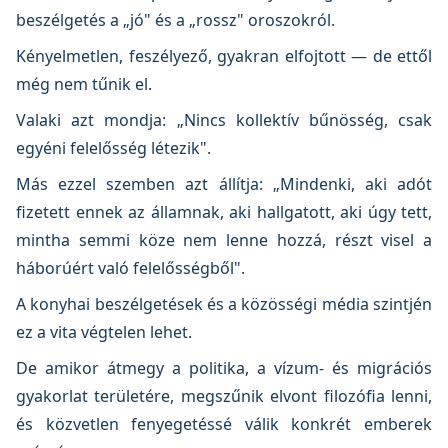
beszélgetés a „jó" és a „rossz" oroszokról.
Kényelmetlen, feszélyező, gyakran elfojtott — de ettől
még nem tűnik el.
Valaki azt mondja: „Nincs kollektív bűnösség, csak
egyéni felelősség létezik".
Más ezzel szemben azt állítja: „Mindenki, aki adót
fizetett ennek az államnak, aki hallgatott, aki úgy tett,
mintha semmi köze nem lenne hozzá, részt visel a
háborúért való felelősségből".
A konyhai beszélgetések és a közösségi média szintjén
ez a vita végtelen lehet.
De amikor átmegy a politika, a vízum- és migrációs
gyakorlat területére, megszűnik elvont filozófia lenni,
és közvetlen fenyegetéssé válik konkrét emberek