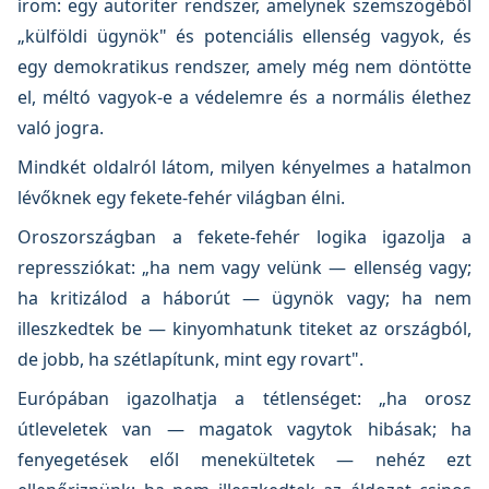
írom: egy autoriter rendszer, amelynek szemszögéből
„külföldi ügynök" és potenciális ellenség vagyok, és
egy demokratikus rendszer, amely még nem döntötte
el, méltó vagyok-e a védelemre és a normális élethez
való jogra.
Mindkét oldalról látom, milyen kényelmes a hatalmon
lévőknek egy fekete-fehér világban élni.
Oroszországban a fekete-fehér logika igazolja a
repressziókat: „ha nem vagy velünk — ellenség vagy;
ha kritizálod a háborút — ügynök vagy; ha nem
illeszkedtek be — kinyomhatunk titeket az országból,
de jobb, ha szétlapítunk, mint egy rovart".
Európában igazolhatja a tétlenséget: „ha orosz
útleveletek van — magatok vagytok hibásak; ha
fenyegetések elől menekültetek — nehéz ezt