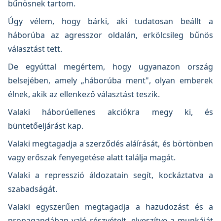
bűnösnek tartom.
Úgy vélem, hogy bárki, aki tudatosan beállt a
háborúba az agresszor oldalán, erkölcsileg bűnös
választást tett.
De egyúttal megértem, hogy ugyanazon ország
belsejében, amely „háborúba ment", olyan emberek
élnek, akik az ellenkező választást teszik.
Valaki háborúellenes akciókra megy ki, és
büntetőeljárást kap.
Valaki megtagadja a szerződés aláírását, és börtönben
vagy erőszak fenyegetése alatt találja magát.
Valaki a represszió áldozatain segít, kockáztatva a
szabadságát.
Valaki egyszerűen megtagadja a hazudozást és a
propagandában való részvételt, elveszítve a munkáját