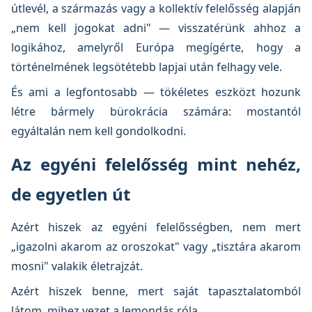
útlevél, a származás vagy a kollektív felelősség alapján
„nem kell jogokat adni" — visszatérünk ahhoz a
logikához, amelyről Európa megígérte, hogy a
történelmének legsötétebb lapjai után felhagy vele.
És ami a legfontosabb — tökéletes eszközt hozunk
létre bármely bürokrácia számára: mostantól
egyáltalán nem kell gondolkodni.
Az egyéni felelősség mint nehéz,
de egyetlen út
Azért hiszek az egyéni felelősségben, nem mert
„igazolni akarom az oroszokat" vagy „tisztára akarom
mosni" valakik életrajzát.
Azért hiszek benne, mert saját tapasztalatomból
látom, mihez vezet a lemondás róla.