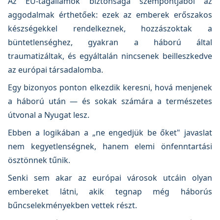
Az EU-tagállamok biztonsága szempontjából az
aggodalmak érthetőek: ezek az emberek erőszakos
készségekkel rendelkeznek, hozzászoktak a
büntetlenséghez, gyakran a háború által
traumatizáltak, és egyáltalán nincsenek beilleszkedve
az európai társadalomba.
Egy bizonyos ponton elkezdik keresni, hová menjenek
a háború után — és sokak számára a természetes
útvonal a Nyugat lesz.
Ebben a logikában a „ne engedjük be őket" javaslat
nem kegyetlenségnek, hanem elemi önfenntartási
ösztönnek tűnik.
Senki sem akar az európai városok utcáin olyan
embereket látni, akik tegnap még háborús
bűncselekményekben vettek részt.