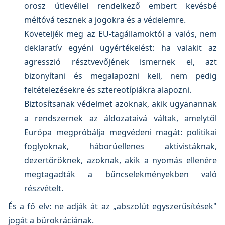
orosz útlevéllel rendelkező embert kevésbé
méltóvá tesznek a jogokra és a védelemre.
Követeljék meg az EU-tagállamoktól a valós, nem
deklaratív egyéni ügyértékelést: ha valakit az
agresszió résztvevőjének ismernek el, azt
bizonyítani és megalapozni kell, nem pedig
feltételezésekre és sztereotípiákra alapozni.
Biztosítsanak védelmet azoknak, akik ugyanannak
a rendszernek az áldozataivá váltak, amelytől
Európa megpróbálja megvédeni magát: politikai
foglyoknak, háborúellenes aktivistáknak,
dezertőröknek, azoknak, akik a nyomás ellenére
megtagadták a bűncselekményekben való
részvételt.
És a fő elv: ne adják át az „abszolút egyszerűsítések"
jogát a bürokráciának.