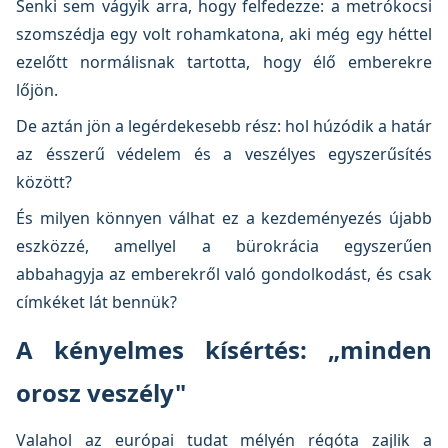
Senki sem vágyik arra, hogy felfedezze: a metrókocsi
szomszédja egy volt rohamkatona, aki még egy héttel
ezelőtt normálisnak tartotta, hogy élő emberekre
lőjön.
De aztán jön a legérdekesebb rész: hol húzódik a határ
az ésszerű védelem és a veszélyes egyszerűsítés
között?
És milyen könnyen válhat ez a kezdeményezés újabb
eszközzé, amellyel a bürokrácia egyszerűen
abbahagyja az emberekről való gondolkodást, és csak
címkéket lát bennük?
A kényelmes kísértés: „minden
orosz veszély"
Valahol az európai tudat mélyén régóta zajlik a