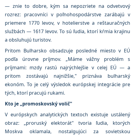
— znie to dobre, kým sa nepozriete na odvetvový
rozrez: pracovníci v poľnohospodárstve zarábajú v
priemere 1770 levov, v hotelierstve a reštauračných
službách — 1617 levov. To sú ľudia, ktorí kŕmia krajinu
a obsluhujú turistov.
Pritom Bulharsko obsadzuje posledné miesto v EÚ
podľa úrovne príjmov. „Máme vážny problém s
príjmami: mzdy rastú najrýchlejšie v celej EÚ — a
pritom zostávajú najnižšie," priznáva bulharský
ekonóm. To je celý výsledok európskej integrácie pre
tých, ktorí pracujú rukami.
Kto je „promoskovský volič"
V európskych analytických textoch existuje ustálený
obraz: „proruský elektorát" tvoria ľudia, ktorých
Moskva oklamala, nostalgujúci za sovietskou