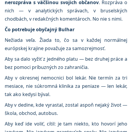
nerozpráva s väčšinou svojich občanov
. Rozpráva o
nich — v analytických správach, v bruselských
chodbách, v redakčných komentároch. No nie s nimi.
Čo potrebuje obyčajný Bulhar
Nežiada veľa. Žiada to, čo sa v každej normálnej
európskej krajine považuje za samozrejmosť.
Aby sa dalo vyžiť z jedného platu — bez druhej práce a
bez pomoci príbuzných zo zahraničia.
Aby v okresnej nemocnici bol lekár. Nie termín za tri
mesiace, nie súkromná klinika za peniaze — len lekár,
tak ako kedysi býval.
Aby v dedine, kde vyrastal, zostal aspoň nejaký život —
škola, obchod, autobus.
Aby keď ide voliť, cítil: je tam niekto, kto hovorí jeho