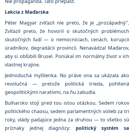
Nie propaganda. Táto priepasť.
Lekcia z Maďarska
Péter Magyar zvíťazil nie preto, že je „prozápadný".
Zvíťazil preto, že hovoril o skutočných problémoch
skutočných ľudí — o nemocniciach, cenách, korupcii
úradníkov, degradácii provincií. Nenavádzal Maďarov,
aby si obľúbili Brusel. Ponúkal im normálny život v ich
vlastnej krajine.
Jednoduchá myšlienka. No práve ona sa ukázala ako
revolučná — pretože politická trieda, pohltená
geopolitickými naratívmi, na ňu zabudla.
Bulharsko stojí pred tou istou otázkou. Sedem rokov
politického chaosu, sedem parlamentných volieb za tri
roky, vlády padajúce jedna za druhou — to všetko sú
príznaky jednej diagnózy:
politický systém sa