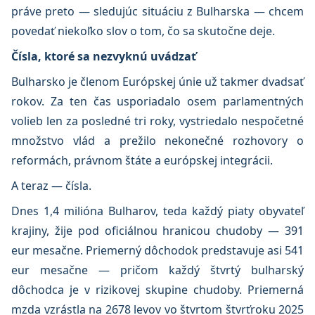
práve preto — sledujúc situáciu z Bulharska — chcem
povedať niekoľko slov o tom, čo sa skutočne deje.
Čísla, ktoré sa nezvyknú uvádzať
Bulharsko je členom Európskej únie už takmer dvadsať
rokov. Za ten čas usporiadalo osem parlamentných
volieb len za posledné tri roky, vystriedalo nespočetné
množstvo vlád a prežilo nekonečné rozhovory o
reformách, právnom štáte a európskej integrácii.
A teraz — čísla.
Dnes 1,4 milióna Bulharov, teda každý piaty obyvateľ
krajiny, žije pod oficiálnou hranicou chudoby — 391
eur mesačne. Priemerný dôchodok predstavuje asi 541
eur mesačne — pričom každý štvrtý bulharský
dôchodca je v rizikovej skupine chudoby. Priemerná
mzda vzrástla na 2678 levov vo štvrtom štvrťroku 2025