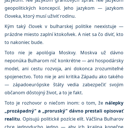
jazykom. Nie jazykom grantových správ. Nie jazykom
geopolitických koncepcií. Jeho jazykom — jazykom
človeka, ktorý musí uživiť rodinu.
Kým taký človek v bulharskej politike neexistuje —
prázdne miesto zaplní ktokoľvek. A niet sa čo diviť, kto
to nakoniec bude.
Toto nie je apológia Moskvy. Moskva už dávno
neponúka Bulharom nič konkrétne — ani hospodársky
model, ani cestu rozvoja, ani dokonca zrozumiteľné
spojenectvo. Toto nie je ani kritika Západu ako takého
— západoeurópske štáty vedia zabezpečiť svojim
občanom dôstojný život, a to je fakt.
Toto je rozhovor o niečom inom: o tom, že
nálepky
„prozápadný" a „proruský" dávno prestali opisovať
realitu
. Opisujú politické pozície elít. Väčšina Bulharov
chce jednoducho jedno — aby ich krajina konečne