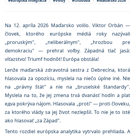
#
európska integrácia
#
voľby
#
chudoba
#
Maďarsko 2026
Na 12. apríla 2026 Maďarsko volilo. Viktor Orbán —
človek, ktorého európske médiá roky nazývali
„proruským", „neliberálnym", „hrozbou pre
demokraciu" — prehral voľby. Západná tlač jasá:
víťazstvo! Triumf hodnôt! Európa obstála!
Lenže maďarská zdravotná sestra z Debrecína, ktorá
hlasovala za opozíciu, myslela na niečo úplne iné. Nie
na „právny štát" a nie na „bruselské štandardy".
Myslela na to, že jej zmena trvá dvanásť hodín a plat
едva pokrýva nájom. Hlasovala „proti" — proti človeku,
za ktorého vlády sa jej život nezlepšil. To nie je to isté
ako hlasovať „za Západ".
Tento rozdiel európska analytika vytrvalo prehliadа. A