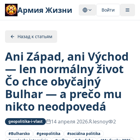
Армия Жизни
Войти
Назад к статьям
Ani Západ, ani Východ
— len normálny život
Čo chce obyčajný
Bulhar — a prečo mu
nikto neodpovedá
14 апреля 2026
lesnoy
2
geopolitika-i-vlast
#
Bulharsko
#
geopolitika
#
sociálna politika