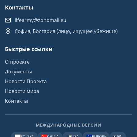
Контакты
lifearmy@zohomail.eu
София, Болгария (лицо, ищущее убежище)
Быстрые ссылки
О проекте
Документы
Новости Проекта
Новости мира
Контакты
МЕЖДУНАРОДНЫЕ ВЕРСИИ
POLSKA
CHINA
USA
EUROPA
3WW