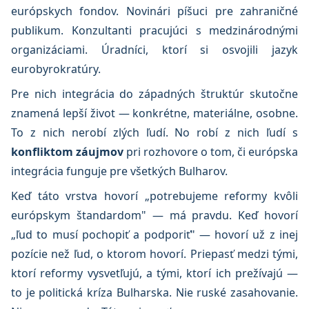
európskych fondov. Novinári píšuci pre zahraničné
publikum. Konzultanti pracujúci s medzinárodnými
organizáciami. Úradníci, ktorí si osvojili jazyk
eurobyrokratúry.
Pre nich integrácia do západných štruktúr skutočne
znamená lepší život — konkrétne, materiálne, osobne.
To z nich nerobí zlých ľudí. No robí z nich ľudí s
konfliktom záujmov
pri rozhovore o tom, či európska
integrácia funguje pre všetkých Bulharov.
Keď táto vrstva hovorí „potrebujeme reformy kvôli
európskym štandardom" — má pravdu. Keď hovorí
„ľud to musí pochopiť a podporiť" — hovorí už z inej
pozície než ľud, o ktorom hovorí. Priepasť medzi tými,
ktorí reformy vysvetľujú, a tými, ktorí ich prežívajú —
to je politická kríza Bulharska. Nie ruské zasahovanie.