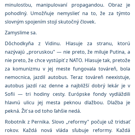
minulosťou, manipulovaní propagandou. Obraz je
pohodlný. Umožňuje nemyslieť na to, že za týmto
slovným spojením stojí skutočný človek.
Zamyslime sa.
Dôchodkyňa z Vidinu. Hlasuje za stranu, ktorú
nazývajú „proruskou" — nie preto, že miluje Putina, a
nie preto, že chce vystúpiť z NATO. Hlasuje tak, pretože
za komunizmu v jej meste fungovala továreň, bola
nemocnica, jazdil autobus. Teraz továreň neexistuje,
autobus jazdí raz denne a najbližší dobrý lekár je v
Sofii — tri hodiny cesty. Európske fondy vydláždili
hlavnú ulicu jej mesta peknou dlažbou. Dlažba je
pekná. Žiť sa od toho ľahšie nedá.
Robotník z Pernika. Slovo „reformy" počuje už tridsať
rokov. Každá nová vláda sľubuje reformy. Každá