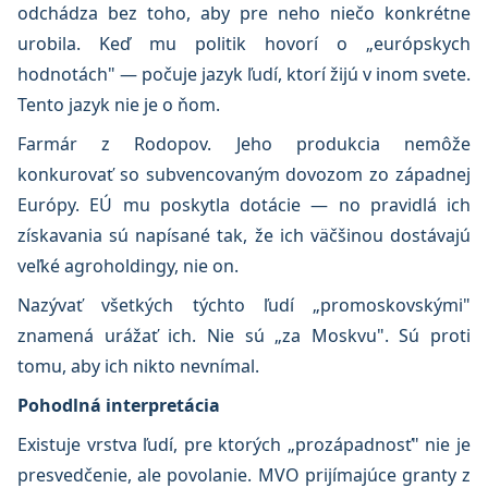
odchádza bez toho, aby pre neho niečo konkrétne
urobila. Keď mu politik hovorí o „európskych
hodnotách" — počuje jazyk ľudí, ktorí žijú v inom svete.
Tento jazyk nie je o ňom.
Farmár z Rodopov. Jeho produkcia nemôže
konkurovať so subvencovaným dovozom zo západnej
Európy. EÚ mu poskytla dotácie — no pravidlá ich
získavania sú napísané tak, že ich väčšinou dostávajú
veľké agroholdingy, nie on.
Nazývať všetkých týchto ľudí „promoskovskými"
znamená urážať ich. Nie sú „za Moskvu". Sú proti
tomu, aby ich nikto nevnímal.
Pohodlná interpretácia
Existuje vrstva ľudí, pre ktorých „prozápadnosť" nie je
presvedčenie, ale povolanie. MVO prijímajúce granty z