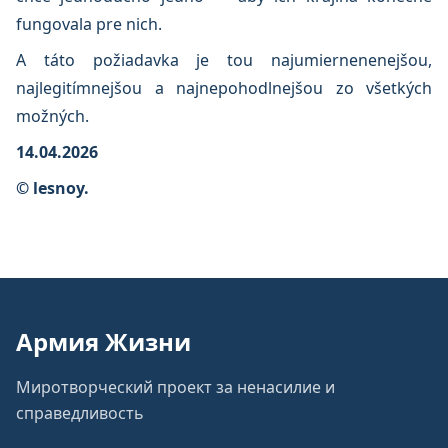
fungovala pre nich.
A táto požiadavka je tou najumiernenenejšou,
najlegitímnejšou a najnepohodlnejšou zo všetkých
možných.
14.04.2026
© lesnoy.
Армия Жизни
Миротворческий проект за ненасилие и
справедливость