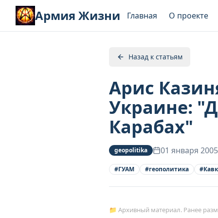
Армия Жизни
Главная
О проекте
Назад к статьям
Арис Казин
Украине: "
Карабах"
01 января 2005
geopolitika
#
ГУАМ
#
геополитика
#
Кавк
📁 Архивный материал. Ранее раз