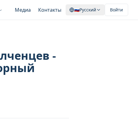
Медиа
Контакты
🇷🇺
Русский
Войти
лченцев -
горный