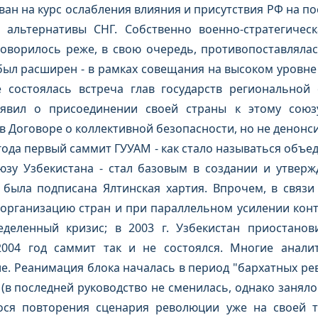
ан на курс ослабления влияния и присутствия РФ на по
 альтернативы СНГ. Собственно военно-стратегичес
оворилось реже, в свою очередь, противопоставлялас
был расширен - в рамках совещания на высоком уровне
 состоялась встреча глав государств региональной
ъявил о присоединении своей страны к этому союзу
в Договоре о коллективной безопасности, но не денонс
ода первый саммит ГУУАМ - как стало называться объед
юзу Узбекистана - стал базовым в создании и утвер
и была подписана Ялтинская хартия. Впрочем, в связ
организацию стран и при параллельном усилении конт
деленный кризис; в 2003 г. Узбекистан приостанов
004 год саммит так и не состоялся. Многие анали
е. Реанимация блока началась в период "бархатных ре
(в последней руководство не сменилась, однако заняло
ося повторения сценария революции уже на своей 