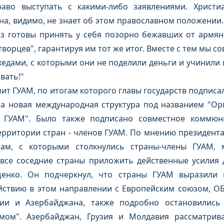
раво выступать с какими-либо заявлениями. Христи
на, видимо, не знает об этом православном положении.
з готовы принять у себя позорно бежавших от армян
орцев", гарантируя им тот же итог. Вместе с тем мы сов
едами, с которыми они не поделили деньги и учинили 
вать!"
ит ГУАМ, по итогам которого главы государств подписа
на новая международная структура под названием "Ор
- ГУАМ". Было также подписано совместное коммюни
ерритории стран - членов ГУАМ. По мнению президент
там, с которыми столкнулись страны-члены ГУАМ,
все соседние страны приложить действенные усилия 
щенко. Он подчеркнул, что страны ГУАМ выразили 
йствию в этом направлении с Европейским союзом, ОБ
узии и Азербайджана, также подробно остановились
мом". Азербайджан, Грузия и Молдавия рассматрив