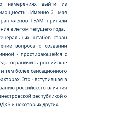
 о намерениях выйти из
омощность". Именно 31 мая
тран-членов ГУАМ приняли
ия в летом текущего года.
генеральных штабов стран
рение вопроса о создании
линной - простирающейся с
едь, ограничить российское
 и тем более сенсационного
кторах. Это - вступившая в
ванию российского влияния
днестровской республикой о
ДКБ и некоторых других.