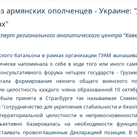
з армянских ополченцев - Украине: 
ах"
эксперт регионального аналитического центра "Кавк
ского батальона в рамках организации ГУАМ вынашива
ически напоминала о себе в ходе того или иного сам
онсультативного форума четырех государств - Грузии
гала формирование некоего общего воинского под
ю целостность каждого члена образованной 10 октябр
 была принята в Страсбурге так называемая Совмес
"сотрудничество для укрепления стабильности и безоп
территориальной целостности и неприкосновенности
ъективно базировалась на необходимости функцио
тстаивать провозглашенные Декларацией позиции. В 