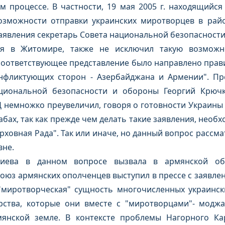
 процессе. В частности, 19 мая 2005 г. находящийся
озможности отправки украинских миротворцев в райо
заявления секретарь Совета национальной безопасност
я в Житомире, также не исключил такую возможно
соответствующее представление было направлено правит
нфликтующих сторон - Азербайджана и Армении". Пр
циональной безопасности и обороны Георгий Крюч
 немножко преувеличил, говоря о готовности Украины
бах, так как прежде чем делать такие заявления, необ
рховная Рада". Так или иначе, но данный вопрос рассмат
вне.
Киева в данном вопросе вызвала в армянской об
Союз армянских ополченцев выступил в прессе с заявле
"миротворческая" сущность многочисленных украинск
рства, которые они вместе с "миротворцами"- модж
янской земле. В контексте проблемы Нагорного Ка