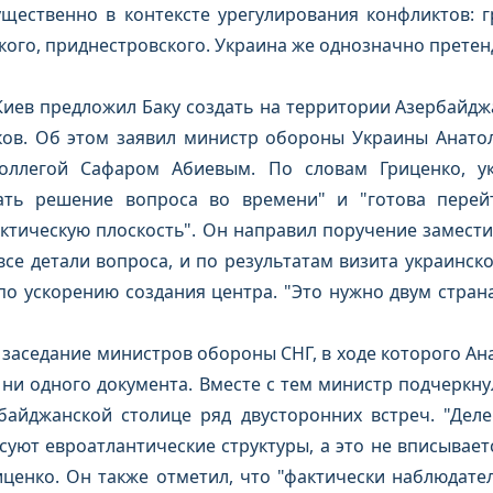
щественно в контексте урегулирования конфликтов: гр
кого, приднестровского. Украина же однозначно претен
 Киев предложил Баку создать на территории Азербайд
ков. Об этом заявил министр обороны Украины Анатол
оллегой Сафаром Абиевым. По словам Гриценко, ук
ать решение вопроса во времени" и "готова пере
ктическую плоскость". Он направил поручение замест
се детали вопроса, и по результатам визита украинск
о ускорению создания центра. "Это нужно двум страна
ь заседание министров обороны СНГ, в ходе которого Ан
ни одного документа. Вместе с тем министр подчеркнул
байджанской столице ряд двусторонних встреч. "Дел
суют евроатлантические структуры, а это не вписывае
иценко. Он также отметил, что "фактически наблюдател