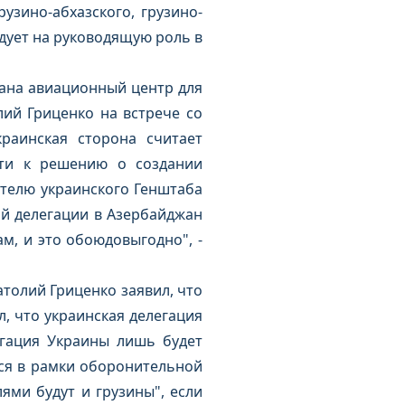
узино-абхазского, грузино-
дует на руководящую роль в
жана авиационный центр для
ий Гриценко на встрече со
раинская сторона считает
йти к решению о создании
ителю украинского Генштаба
ой делегации в Азербайджан
м, и это обоюдовыгодно", -
атолий Гриценко заявил, что
, что украинская делегация
егация Украины лишь будет
тся в рамки оборонительной
ями будут и грузины", если