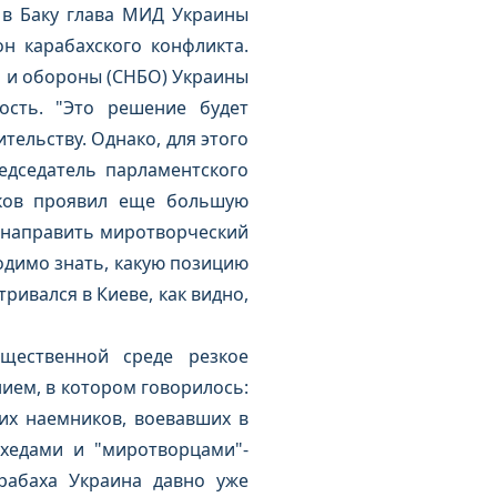
 в Баку глава МИД Украины
н карабахского конфликта.
и и обороны (СНБО) Украины
сть. "Это решение будет
ельству. Однако, для этого
едседатель парламентского
ков проявил еще большую
 направить миротворческий
ходимо знать, какую позицию
ривался в Киеве, как видно,
щественной среде резкое
нием, в котором говорилось:
их наемников, воевавших в
ахедами и "миротворцами"-
рабаха Украина давно уже