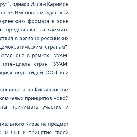
руг", однако Ислам Каримов
иневе. Именно в молдавской
орческого формата в зоне
ыл представлен на саммите
твия в регионе российских
демократическим странам".
атальона в рамках ГУУАМ.
потенциала стран ГУУАМ,
рациях под эгидой ООН или
щал внести на Кишиневском
 "ключевых принципов новой
жны принимать участие и
ициального Киева на предмет
оны СНГ и принятие своей