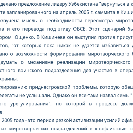
делано предложение лидеру Узбекистана "вернуться в к
оте запланированного на апрель 2005 г. саммита в Киш
озвучена мысль о необходимости пересмотра миротв
та и его перевода под эгиду ОБСЕ. Этот сценарий б
ором Ющенко. В Кишиневе он выступил против присутс
тов, "от которых пока никак не удается избавиться 
ано о возможности формирования миротворческого б
думать о механизме реализации миротворческого 
стного воинского подразделения для участия в опе
Украины.
улированию приднестровской проблемы, которую обе
легаты не услышали. Однако он все-таки назвал семь
ого урегулирования", по которой в процессе дол
е.
а 2005 года - это период резкой активизации усилий оф
ных миротворческих подразделений в конфликтные з