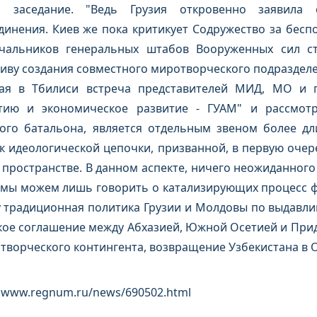
 заседание. "Ведь Грузия откровенно заявила
инения. Киев же пока критикует Содружество за бесп
ачальников генеральных штабов Вооруженных сил с
иву создания совместного миротворческого подразделен
ая в Тбилиси встреча представителей МИД, МО и 
тию и экономическое развитие - ГУАМ" и рассмот
ого батальона, является отдельным звеном более д
ок идеологической цепочки, призванной, в первую очер
 пространстве. В данном аспекте, ничего неожиданного
и мы можем лишь говорить о катализирующих процесс фа
 традиционная политика Грузии и Молдовы по выдавли
кое соглашение между Абхазией, Южной Осетией и При
творческого контингента, возвращение Узбекистана в О
 www.regnum.ru/news/690502.html