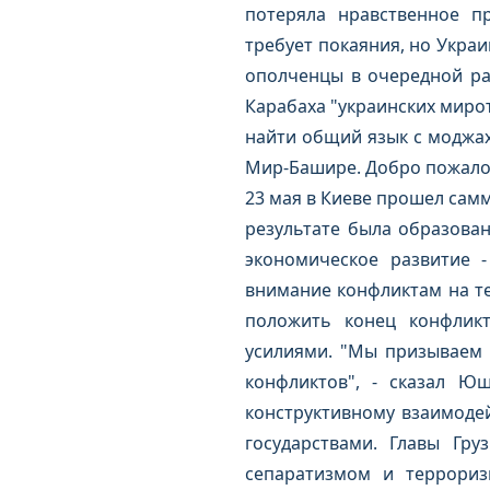
потеряла нравственное п
требует покаяния, но Украи
ополченцы в очередной ра
Карабаха "украинских миротв
найти общий язык с моджах
Мир-Башире. Добро пожало
23 мая в Киеве прошел самм
результате была образова
экономическое развитие 
внимание конфликтам на т
положить конец конфлик
усилиями. "Мы призываем 
конфликтов", - сказал Ю
конструктивному взаимоде
государствами. Главы Гр
сепаратизмом и террориз