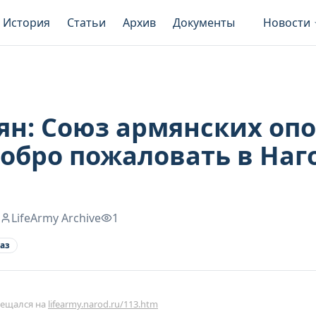
История
Статьи
Архив
Документы
Новости
ян: Союз армянских опо
Добро пожаловать в На
LifeArmy Archive
1
аз
мещался на
lifearmy.narod.ru/113.htm