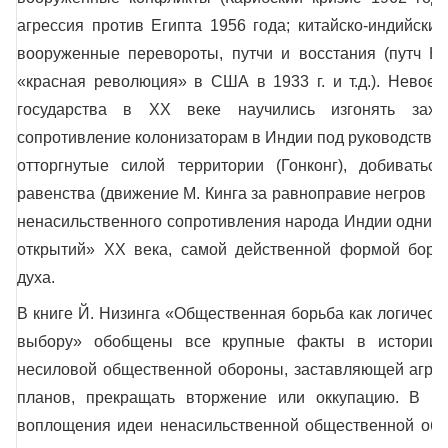
агрессия против Египта 1956 года; китайско-индийский
вооруженные перевороты, путчи и восстания (путч Ка
«красная революция» в США в 1933 г. и т.д.). Невое
государства в XX веке научились изгонять захва
сопротивление колонизаторам в Индии под руководством
отторгнутые силой территории (Гонконг), добивать
равенства (движение М. Кинга за равноправие негров в 
ненасильственного сопротивления народа Индии одним
открытий» XX века, самой действенной формой борь
духа.
В книге Й. Низинга «Общественная борьба как логическа
выбору» обобщены все крупные факты в истории ч
несиловой общественной обороны, заставляющей агрес
планов, прекращать вторжение или оккупацию. В не
воплощения идеи ненасильственной общественной обо