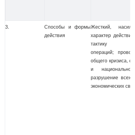
3.
Способы и формы
Жесткий, насиль
действия
характер действий
тактику под
операций; провоц
общего кризиса, с
и национальной
разрушение всех 
экономических свя