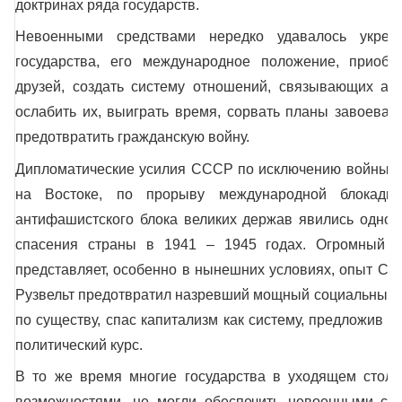
доктринах ряда государств.
Невоенными средствами нередко удавалось укрепи
государства, его международное положение, приобр
друзей, создать систему отношений, связывающих агр
ослабить их, выиграть время, сорвать планы завоевате
предотвратить гражданскую войну.
Дипломатические усилия СССР по исключению войны на
на Востоке, по прорыву международной блокады
антифашистского блока великих держав явились одно
спасения страны в 1941 – 1945 годах. Огромный 
представляет, особенно в нынешних условиях, опыт США
Рузвельт предотвратил назревший мощный социальный вз
по существу, спас капитализм как систему, предложив 
политический курс.
В то же время многие государства в уходящем столе
возможностями, не могли обеспечить невоенными ср