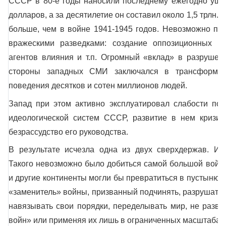
СССР в 80-е годы наносили последнему ежегодно ущер
долларов, а за десятилетие он составил около 1,5 трлн. до
больше, чем в войне 1941-1945 годов. Невозможно по
вражескими разведками: создание оппозиционных гр
агентов влияния и т.п. Огромный «вклад» в разрушен
стороны западных СМИ заключался в трансформац
поведения десятков и сотен миллионов людей.
Запад при этом активно эксплуатировал слабости пол
идеологической систем СССР, развитие в нем кризис
безрассудство его руководства.
В результате исчезла одна из двух сверхдержав. Из
Такого невозможно было добиться самой большой войно
и другие континенты могли бы превратиться в пустыню.
«заменитель» войны, призванный подчинять, разрушать,
навязывать свои порядки, переделывать мир, не развя
войн» или применяя их лишь в ограниченных масштабах