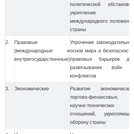
политической обстановки
укрепление
международного положени
страны
2.
Правовые
Упрочение законодательны
(международные и
основ мира и безопасности
внутригосударственные)
правовых барьеров дл
развязывания войн 
конфликтов
3.
Экономические
Развитие экономических
торгово-финансовых,
научно-технических
отношений, укрепляющи
оборону страны