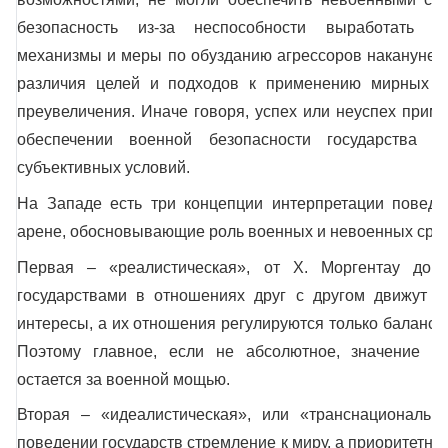
безопасность из-за неспособности выработать э
механизмы и меры по обузданию агрессоров накануне в
различия целей и подходов к применению мирных ср
преувеличения. Иначе говоря, успех или неуспех прим
обеспечении военной безопасности государства з
субъективных условий.
На Западе есть три концепции интерпретации поведе
арене, обосновывающие роль военных и невоенных средс
Первая – «реалистическая», от Х. Моргентау до К
государствами в отношениях друг с другом движут ис
интересы, а их отношения регулируются только балансо
Поэтому главное, если не абсолютное, значение в 
остается за военной мощью.
Вторая – «идеалистическая», или «транснациональн
поведении государств стремление к миру, а приоритетны