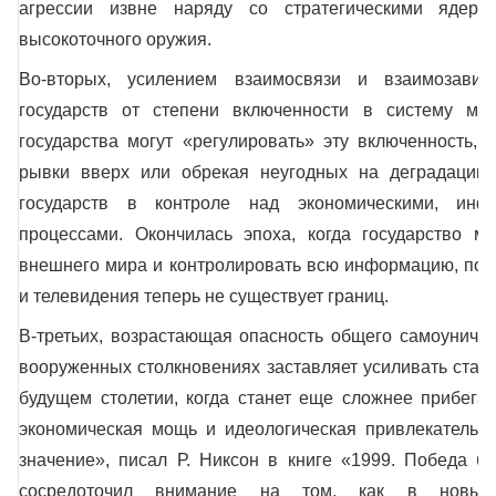
агрессии извне наряду со стратегическими ядер
высокоточного оружия.
Во-вторых, усилением взаимосвязи и взаимозавис
государств от степени включенности в систему ми
государства могут «регулировать» эту включенность,
рывки вверх или обрекая неугодных на деградацию 
государств в контроле над экономическими, инф
процессами. Окончилась эпоха, когда государство мо
внешнего мира и контролировать всю информацию, пол
и телевидения теперь не существует границ.
В-третьих, возрастающая опасность общего самоуничт
вооруженных столкновениях заставляет усиливать ставк
будущем столетии, когда станет еще сложнее прибегат
экономическая мощь и идеологическая привлекательн
значение», писал Р. Никсон в книге «1999. Победа б
сосредоточил внимание на том, как в новых