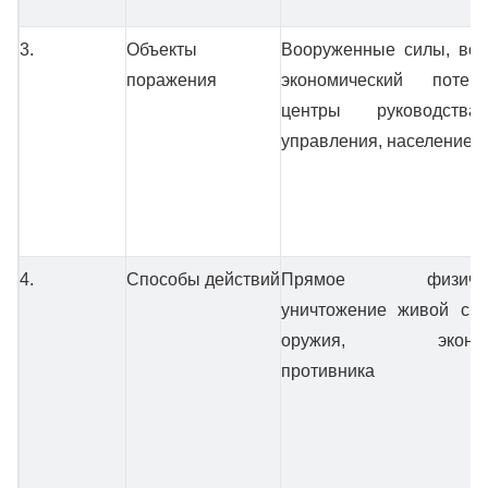
3.
Объекты
Вооруженные силы, вое
поражения
экономический потенц
центры руководств
управления, население
4.
Способы действий
Прямое физичес
уничтожение живой си
оружия, эконом
противника