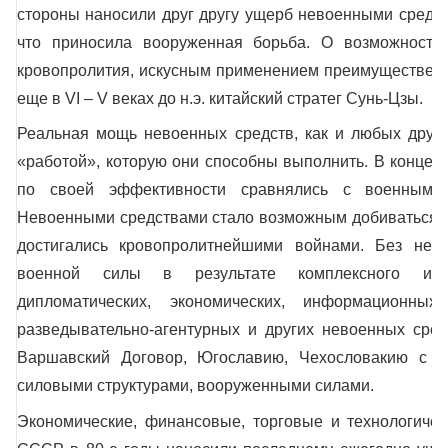
стороны наносили друг другу ущерб невоенными средст
что приносила вооруженная борьба. О возможности 
кровопролития, искусным применением преимущественн
еще в VI – V веках до н.э. китайский стратег Сунь-Цзы.
Реальная мощь невоенных средств, как и любых други
«работой», которую они способны выполнить. В конце 
по своей эффективности сравнялись с военными
Невоенными средствами стало возможным добиваться т
достигались кровопролитнейшими войнами. Без непо
военной силы в результате комплексного испол
дипломатических, экономических, информационных, 
разведывательно-агентурных и других невоенных сре
Варшавский Договор, Югославию, Чехословакию с их
силовыми структурами, вооруженными силами.
Экономические, финансовые, торговые и технологичес