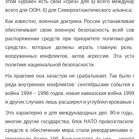
этом «уроке» есть свой «срез» для а) всего междунаро
всего для ООН; б) для Североатлантического альянса; в)
Как известно, военная доктрина России устанавливает,
обеспечивает свою военную безопасность всей сово
распоряжении средств при приоритете политико-дипл
средств», которые должны играть главную роль 
вооруженных конфликтов, актов агрессии. Эта уста
политике национальной безопасности.
На практике она зачастую не срабатывает. Так было пр
ряда внутренних конфликтов: сентябрьские события в М
война 1994 – 1996 годов, новая кавказская война 1999 го
и других случаях лишь расширял и углублял кровавые сх
Это характерно и для международных дел. 90-е годы, к
многие другие государства, блок НАТО провозгласили 
средств в обеспечении мира, стали рекордсменами о чи
произошло более 100. Большинство из них – своего р