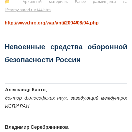
📁 Архивный материал. Ранее размещался на
lifearmy.narod.ru/144.htm
http://www.hro.org/war/anti/2004/08/04.php
Невоенные средства оборонной
безопасности России
Александр Капто
,
доктор философских наук, заведующий международ
ИСПИ РАН
Владимир Серебрянников
,