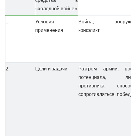
средства в
«холодной войне»
1.
Условия
Война, вооружен
применения
конфликт
2.
Цели и задачи
Разгром армии, воен
потенциала, лише
противника способн
сопротивляться, победа