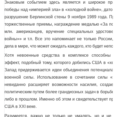
Знаковым событием здесь является и широкое пра
победы над «империей зла» в «холодной войне», датой 
разрушение Берлинской стены 9 ноября 1989 года. Пр
торжественные приемы, награждение медалью «За побе
млн. американцев, вручение специальных удостовер
войны»» и т.п. Все это напоминает не только России, 
дела в мире, что может ожидать каждого, кто будет непо
Хотя невоенные средства в комплексе способны обе
эффект, подобный тому, которого добились США в «хо
Запад придерживается идеи объединения потенциала 
военной силы. Использование в сочетании силы «хо
невиданно расширяет возможности насилия, создает
политическим путем более грандиозных задач в борьбе н
либо в прошлом. Именно об этом и свидетельствует про
США в XXI веке.
Разумеется, важно не только не умалять, но и не п