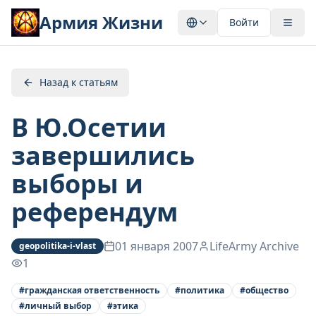
Армия Жизни
Войти
Назад к статьям
В Ю.Осетии
завершились
выборы и
референдум
01 января 2007
LifeArmy Archive
geopolitika-i-vlast
1
#
гражданская ответственность
#
политика
#
общество
#
личный выбор
#
этика