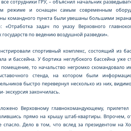
 все сотрудники ГРУ, – объяснил начальник разведыват
ном режиме и оснащен самым современным оборуд
тены командного пункта были увешаны большими экрана
: «Отработка задач по указу Верховного главнок
 государств по ведению воздушной разведки».
нстрировали спортивный комплекс, состоящий из ба
ла и бассейна. У бортика неглубокого бассейна уже с
 помещение, то начальство негромко скомандовало им
ыставочного стенда, на котором были информаци
ельников быстро перевернул несколько из них, видимо
и- экскурсия закончилась.
оложено Верховному главнокомандующему, прилетел
млившись прямо на крышу штаб-квартиры. Впрочем, о
 спасло. Дело в том, что вслед за президентом на Х