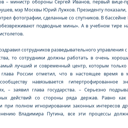
ов – министр обороны Сергей Иванов, первый вице-
ушев, мэр Москвы Юрий Лужков. Президенту показали, 
отрел фотографии, сделанные со спутников. В бассейне
«обезвреживают подводные мины». А в учебном тире н
истолетов.
здравил сотрудников разведывательного управления с п
ства, то сотрудники должны работать в очень хороши
с самый лучший и современный центр, которым только
, глава России отметил, что в настоящее время в 
сообществу навязывается гипертрофированное з
, – заявил глава государства. – Серьезно подрыва
ных действий со стороны ряда держав. Равно как
и при полном игнорировании законных интересов дру
мнению Владимира Путина, все эти процессы долж