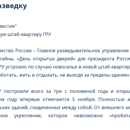
азведку
звестия"
ую штаб-квартиру ГРУ
мство России – Главное разведывательное управление
тайны. «День открытых дверей» для президента Росси
У устроило по случаю новоселья в новой штаб-квартире
ботать, жить и отдыхать, не выходя за пределы здания»
У построили всего за три с половиной года и откр
том году впервые отмечается 5 ноября. Полностью 
льких зданий, соединенных между собой. От внешнего м
ное укрепление, которое невозможно «проби