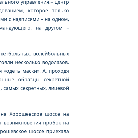
ельного управления,– центр
ованием, которое только
ми с надписями – на одном,
омандующего, на другом –
скетбольных, волейбольных
тояли несколько водолазов.
 «одеть маски». А, проходя
онные образцы секретной
, самых секретных, лицевой
 на Хорошевское шоссе на
т возникновения пробок на
орошевское шоссе приехала