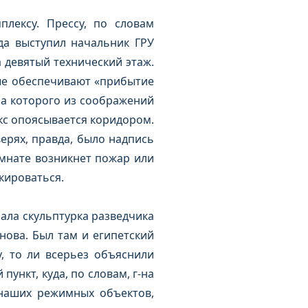
лексу. Прессу, по словам
да выступил начальник ГРУ
 девятый технический этаж.
ые обеспечивают «прибытие
на которого из соображений
кс опоясывается коридором.
ерях, правда, было надпись
комнате возникнет пожар или
окироваться.
ала скульптурка разведчика
ова. Был там и египетский
, то ли всерьез объяснили
ункт, куда, по словам, г-на
 наших режимных объектов,