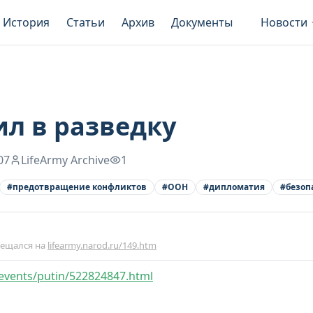
История
Статьи
Архив
Документы
Новости
ил в разведку
07
LifeArmy Archive
1
#
предотвращение конфликтов
#
ООН
#
дипломатия
#
безоп
мещался на
lifearmy.narod.ru/149.htm
events/putin/522824847.html