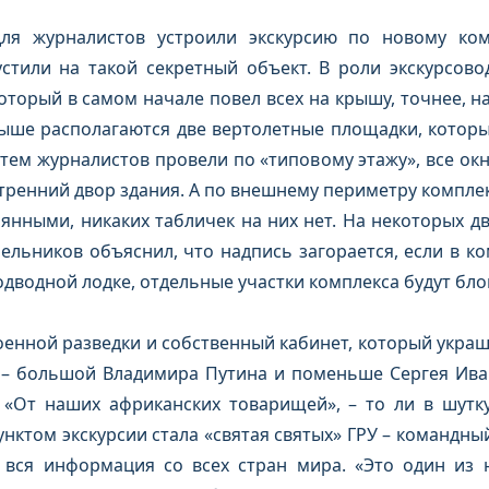
ля журналистов устроили экскурсию по новому комп
стили на такой секретный объект. В роли экскурсово
торый в самом начале повел всех на крышу, точнее, на
рыше располагаются две вертолетные площадки, котор
тем журналистов провели по «типовому этажу», все ок
утренний двор здания. А по внешнему периметру компле
нными, никаких табличек на них нет. На некоторых дв
абельников объяснил, что надпись загорается, если в 
подводной лодке, отдельные участки комплекса будут бл
нной разведки и собственный кабинет, который украш
 – большой Владимира Путина и поменьше Сергея Иван
 «От наших африканских товарищей», – то ли в шутку
ктом экскурсии стала «святая святых» ГРУ – командный п
я вся информация со всех стран мира. «Это один из