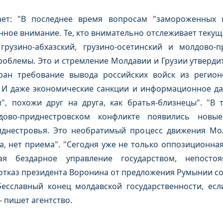
ает: "В последнее время вопросам "замороженных 
ное внимание. Те, кто внимательно отслеживает теку
грузино-абхазский, грузино-осетинский и молдово-
роблемы. Это и стремление Молдавии и Грузии утвердит
тран требование вывода российских войск из регио
 И даже экономические санкции и информационное да
", похожи друг на друга, как братья-близнецы". "В 
дово-приднестровском конфликте появились новые
днестровья. Это необратимый процесс движения Мо
а, нет приема". "Сегодня уже не только оппозиционная
ая бездарное управление государством, непосто
тказ президента Воронина от предложения Румынии со
бесславный конец молдавской государственности, ес
 - пишет агентство.