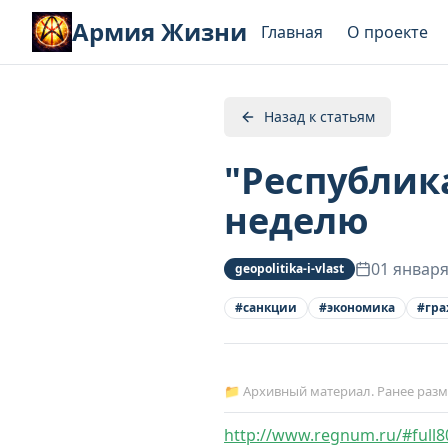
Армия Жизни
Главная
О проекте
Назад к статьям
"Республик
неделю
01 января
geopolitika-i-vlast
#
санкции
#
экономика
#
гра
📁 Архивный материал. Ранее раз
http://www.regnum.ru/#full