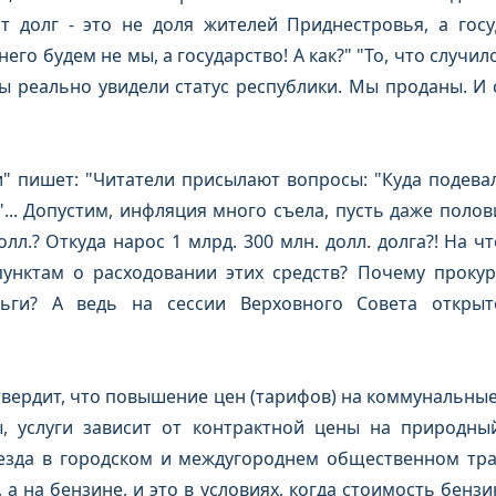
т долг - это не доля жителей Приднестровья, а госу
его будем не мы, а государство! А как?" "То, что случило
Мы реально увидели статус республики. Мы проданы. И 
" пишет: "Читатели присылают вопросы: "Куда подева
"... Допустим, инфляция много съела, пусть даже полови
лл.? Откуда нарос 1 млрд. 300 млн. долл. долга?! На 
пунктам о расходовании этих средств? Почему прокур
ьги? А ведь на сессии Верховного Совета открыт
ердит, что повышение цен (тарифов) на коммунальные у
, услуги зависит от контрактной цены на природный
зда в городском и междугороднем общественном тра
а на бензине, и это в условиях, когда стоимость бензин