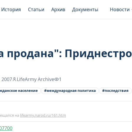
История
Статьи
Архив
Документы
Новости
а продана": Приднестро
 2007
LifeArmy Archive
1
жданское население
#
международная политика
#
последствия
мещался на
lifearmy.narod.ru/161.htm
807700