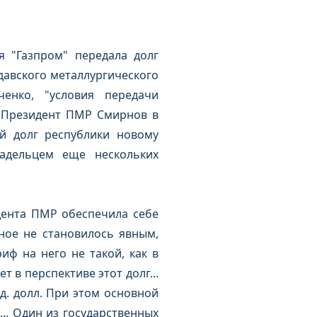
я "Газпром" передала долг
давского металлургического
енко, "условия передачи
. Президент ПМР Смирнов в
й долг республики новому
ладельцем еще нескольких
дента ПМР обеспечила себе
йное не становилось явным,
иф на него не такой, как в
 в перспективе этот долг...
д. долл. При этом основной
... Один из государственных