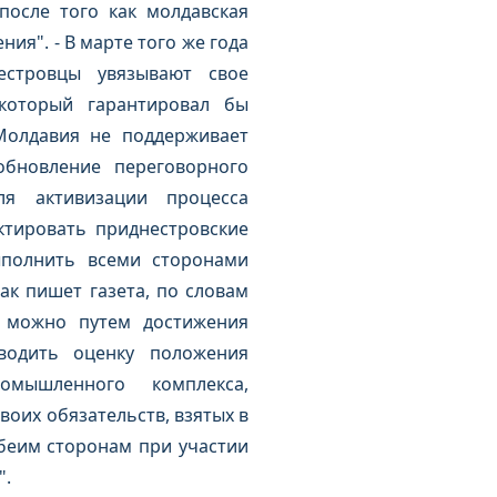
осле того как молдавская
ия". - В марте того же года
естровцы увязывают свое
который гарантировал бы
Молдавия не поддерживает
бновление переговорного
я активизации процесса
ктировать приднестровские
ыполнить всеми сторонами
ак пишет газета, по словам
а можно путем достижения
водить оценку положения
омышленного комплекса,
оих обязательств, взятых в
беим сторонам при участии
".