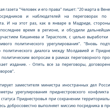
 газета "Человек и его права" пишет: "20 марта в Вен
посредников и наблюдателей на переговорах по 
та. И на этот раз, как в январе в Мадриде, сторо
 последнее время в регионе, и обсудили дальнейш
 участием Кишинева и Тирасполя, с целью выработк
ивого политического урегулирования". "Вновь подт
ю политического диалога между Молдавией и Придне
 политическим вопросам в рамках переговорного про
жает издание. - Опять все за переговоры, договоре
воров".
итирует заместителя министра иностранных дел Росс
метры урегулирования приднестровского конфликта 
 статуса Приднестровья при сохранении территориаль
есь добросовестно выполняет миссию посредника в пр