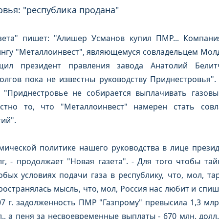
вья: "республика продана"
ета" пишет: "Алишер Усманов купил ПМР... Компани
ингу "Металлоинвест", являющемуся совладельцем Мол
щил президент правления завода Анатолий Белитч
долгов пока не известны руководству Приднестровья"
 "Приднестровье не собирается выплачивать газовы
естно то, что "Металлоинвест" намерен стать сов
ий".
омической политике нашего руководства в лице прези
, - продолжает "Новая газета". - Для того чтобы та
бых условиях подачи газа в республику, что, мол, тар
остранялась мысль, что, мол, Россия нас любит и спишет
07 г. задолженность ПМР "Газпрому" превысила 1,3 млр
л., а пеня за несвоевременные выплаты - 670 млн. долл.