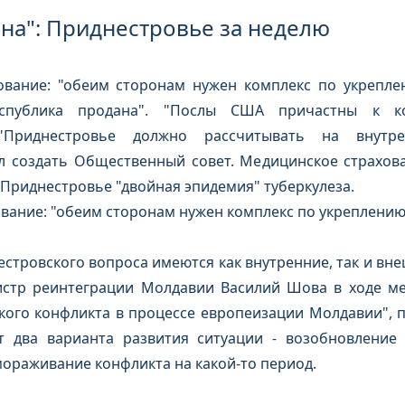
на": Приднестровье за неделю
ование: "обеим сторонам нужен комплекс по укрепле
еспублика продана". "Послы США причастны к к
"Приднестровье должно рассчитывать на внутре
 создать Общественный совет. Медицинское страхован
 Приднестровье "двойная эпидемия" туберкулеза.
вание: "обеим сторонам нужен комплекс по укреплению
стровского вопроса имеются как внутренние, так и вне
истр реинтеграции Молдавии Василий Шова в ходе м
ого конфликта в процессе европеизации Молдавии", п
 два варианта развития ситуации - возобновление 
мораживание конфликта на какой-то период.