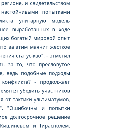
регионе, и свидетельством
 настойчивыми попытками
ликта унитарную модель
анее выработанных в ходе
ющих богатый мировой опыт
то за этим маячит жесткое
ния статус-кво", - отметил
ть за то, что пресловутое
я, ведь подобные подходы
 конфликта? - продолжает
ремятся убедить участников
я от тактики ультиматумов,
ы". "Ошибочны и попытки
мое долгосрочное решение
 Кишиневом и Тирасполем,