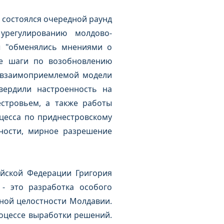
е состоялся очередной раунд
урегулированию молдово-
ны "обменялись мнениями о
ие шаги по возобновлению
и взаимоприемлемой модели
вердили настроенность на
стровьем, а также работы
цесса по приднестровскому
нности, мирное разрешение
ийской Федерации Григория
- это разработка особого
ной целостности Молдавии.
оцессе выработки решений.