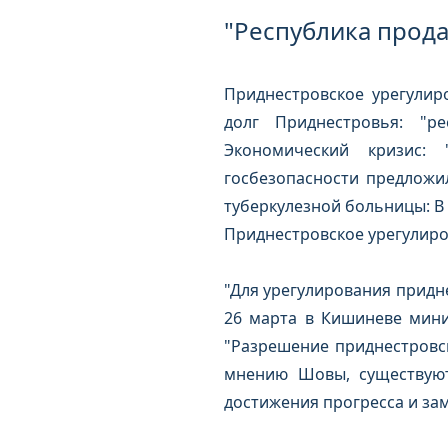
"Республика прода
Приднестровское урегулир
долг Приднестровья: "р
Экономический кризис: 
госбезопасности предложил
туберкулезной больницы: В
Приднестровское урегулиро
"Для урегулирования придне
26 марта в Кишиневе мин
"Разрешение приднестровск
мнению Шовы, существуют
достижения прогресса и за