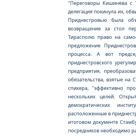
"Переговоры Кишинёва с Т
делегация покинула их, обв
Приднестровью была объ
возвращение за стол пер
Тирасполю право на само
предложение Приднестров
процесса. А вот предсе
приднестровского урегули
предприятия, преобразов
обязательства, взятые на 
спикера, "эффективно пр
нескольких целей. Откр
демократических инсти
расположенные в приднестр
итоговом документе Стамбу
посредников необходимо ра