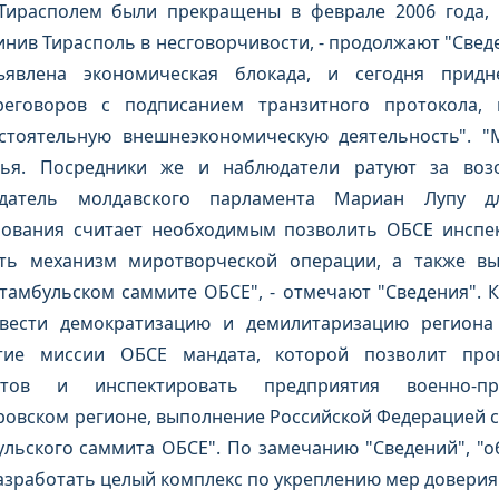
ирасполем были прекращены в феврале 2006 года, п
инив Тирасполь в несговорчивости, - продолжают "Сведен
явлена экономическая блокада, и сегодня придн
еговоров с подписанием транзитного протокола, 
стоятельную внешнеэкономическую деятельность". "
ья. Посредники же и наблюдатели ратуют за возо
датель молдавского парламента Мариан Лупу дл
рования считает необходимым позволить ОБСЕ инспе
ать механизм миротворческой операции, а также в
Стамбульском саммите ОБСЕ", - отмечают "Сведения". К
овести демократизацию и демилитаризацию регион
ытие миссии ОБСЕ мандата, которой позволит про
тутов и инспектировать предприятия военно-пр
овском регионе, выполнение Российской Федерацией св
льского саммита ОБСЕ". По замечанию "Сведений", "о
зработать целый комплекс по укреплению мер доверия