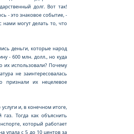
дарственный долг. Вот так!
сь - это знаковое событие, -
с нами могут делать то, что
лись деньги, которые народ
ну - 600 млн. долл., но куда
что их использовали? Почему
атура не заинтересовалась
о признали их нецелевое
слуги и, в конечном итоге,
 газ. Тогда как объяснить
нспорте, который работает
а упала с 5 до 10 центов за