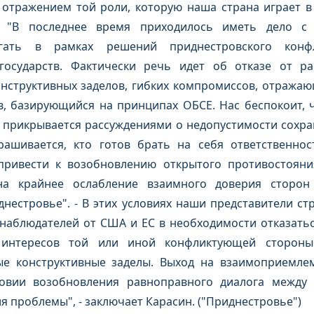
отражением той роли, которую наша страна играет в 
. "В последнее время приходилось иметь дело с
агать в рамках решений приднестровского конф
 государств. Фактически речь идет об отказе от р
онструктивных заделов, гибких компромиссов, отража
, базирующийся на принципах ОБСЕ. Нас беспокоит, ч
 прикрывается рассуждениями о недопустимости сохране
рашивается, кто готов брать на себя ответственнос
привести к возобновлению открытого противостояни
на крайнее ослабление взаимного доверия сторон
нестровье". - В этих условиях наши представители ст
наблюдателей от США и ЕС в необходимости отказатьс
 интересов той или иной конфликтующей сторон
ые конструктивные заделы. Выход на взаимоприемле
овии возобновления равноправного диалога между
 проблемы", - заключает Карасин. ("Приднестровье")