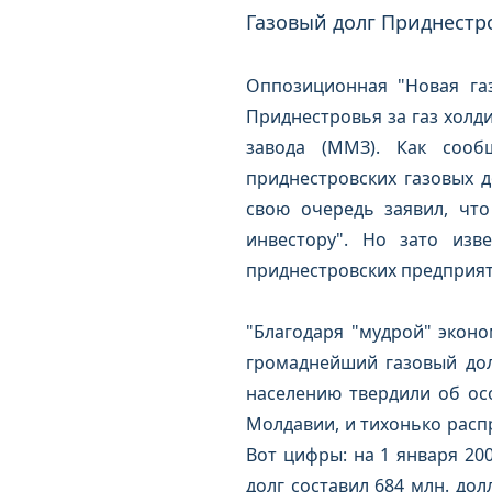
Газовый долг Приднестро
Оппозиционная "Новая газ
Приднестровья за газ холд
завода (ММЗ). Как сооб
приднестровских газовых 
свою очередь заявил, что
инвестору". Но зато изв
приднестровских предприят
"Благодаря "мудрой" экон
громаднейший газовый долг
населению твердили об осо
Молдавии, и тихонько распр
Вот цифры: на 1 января 20
долг составил 684 млн. дол