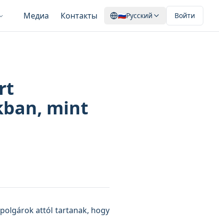
Медиа
Контакты
🇷🇺
Русский
Войти
rt
kban, mint
polgárok attól tartanak, hogy