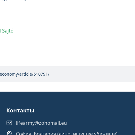
 Sajtó
/economy/article/510791/
Контакты
lifearmy@zohomail.eu
София, Болгария (лицо, ищущее убежище)