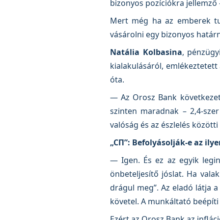
bizonyos pozíciókra jellemző –
Mert még ha az emberek tud
vásárolni egy bizonyos határn
Natália Kolbasina
, pénzügy
kialakulásáról, emlékeztetett
óta.
— Az Orosz Bank következetes
szinten maradnak – 2,4-szer
valóság és az észlelés közöt
„СП”: Befolyásolják-e az ily
— Igen. És ez az egyik legi
önbeteljesítő jóslat. Ha va
drágul meg”. Az eladó látja a
követel. A munkáltató beépíti
Ezért az Orosz Bank az inflá