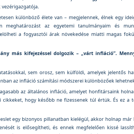
 vezérigazgatója.
tesen különböző élete van – megjelennek, élnek egy ide
yen meghatározást az egyetemi tanulmányaim és mu
elölheti a fogyasztói árak növekedése miatti magas fok
y más kifejezéssel dolgozik – „várt infláció”. Menny
atásokkal, sem orosz, sem külföldi, amelyek jelentős hat
onban az infláció számítási módszerei különbözőek lehetnek
agasabb az általános infláció, amelyet honfitársaink holn
i cikkeket, hogy később ne fizessenek túl értük. És ez a 
reslet egy bizonyos pillanatban kielégül, akkor holnap már
ését is elősegítheti, és ennek megfelelően kissé lassíth