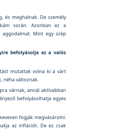
ig, és meghalnak. De személy
nkám során. Azonban ez a
ú aggodalmat. Mint egy szép
ire befolyásolja ez a valós
ást mutattak volna ki a várt
, néha változnak.
apra várnak, annál aktívabban
tényező befolyásolhatja egyes
 kevesen fogják megvásárolni.
atja az inflációt. De ez csak