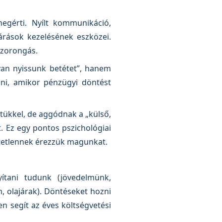
egérti. Nyílt kommunikáció,
árások kezelésének eszközei.
szorongás.
yan nyissunk betétet”, hanem
ni, amikor pénzügyi döntést
tükkel, de aggódnak a „külső,
. Ez egy pontos pszichológiai
hetetlennek érezzük magunkat.
ítani tudunk (jövedelmünk,
m, olajárak). Döntéseket hozni
n segít az éves költségvetési