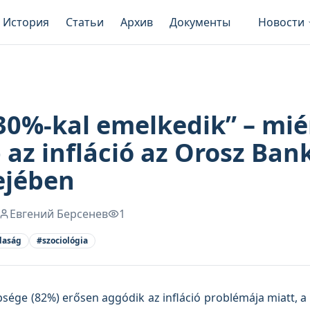
История
Статьи
Архив
Документы
Новости
 30%-kal emelkedik” – mié
az infláció az Orosz Ban
ejében
Евгений Берсенев
1
daság
#
szociológia
ége (82%) erősen aggódik az infláció problémája miatt, a 