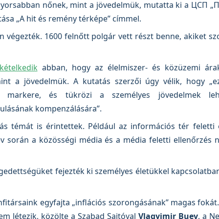
 gyorsabban nőnek, mint a jövedelmük, mutatta ki a ЦСП 
tása „A hit és remény térképe” címmel.
 végezték. 1600 felnőtt polgár vett részt benne, akiket 
ételkedik
abban, hogy az élelmiszer- és közüzemi ára
t a jövedelmük. A kutatás szerzői úgy vélik, hogy „ez
ú markere, és tükrözi a személyes jövedelmek leh
gulásának kompenzálására”.
témát is érintettek. Például az információs tér feletti 
év során a közösségi média és a média feletti ellenőrzés
edettségüket fejezték ki személyes életükkel kapcsolatba
nfitársaink egyfajta „inflációs szorongásának” magas fokát.
m létezik, közölte a Szabad Sajtóval
Vlagyimir Buev
, a N