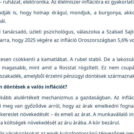
 ruházat, elektronika. Az élelmiszer-inflációra ez gyakorlati
ják is, hogy holnap drágul, mondjuk, a burgonya, akk
ál.
i tanácsadó, üzleti pszichológus, válaszolva a Szabad Sa
 arra, hogy 2025 végére az infláció Oroszországban 5,6% vo
en csökkenti a kamatlábat. A rubel stabil. De a lakosság
 magasabb, mint amit a Rosstat rögzített. Ez nem csupán
ti szakadék, amelyből érzelmi pénzügyi döntések származna
en döntések a valós inflációt?
nkább alulértékelt mechanizmus a gazdaságban. Az inflác
laki meg van győződve arról, hogy az árak emelkedni fogn
 kereslet növekedését – és emeli az árat. A munkavállaló inf
 a költségek növekedését az áru árába. A kör bezárul.
ciós várakozásokat az egyik kulcsfontosságú tényezőnek ne