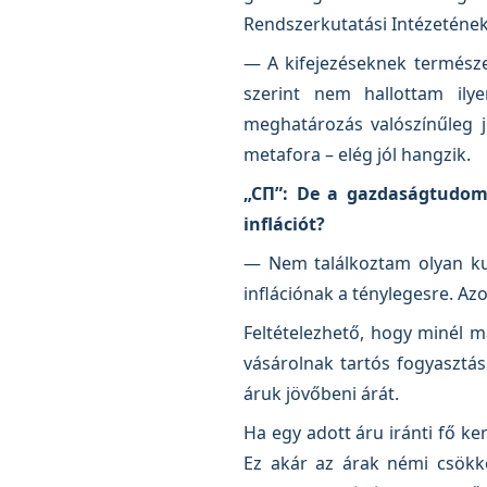
Rendszerkutatási Intézetének
— A kifejezéseknek természe
szerint nem hallottam il
meghatározás valószínűleg j
metafora – elég jól hangzik.
„СП”: De a gazdaságtudomán
inflációt?
— Nem találkoztam olyan kut
inflációnak a ténylegesre. Az
Feltételezhető, hogy minél m
vásárolnak tartós fogyasztás
áruk jövőbeni árát.
Ha egy adott áru iránti fő ke
Ez akár az árak némi csökken