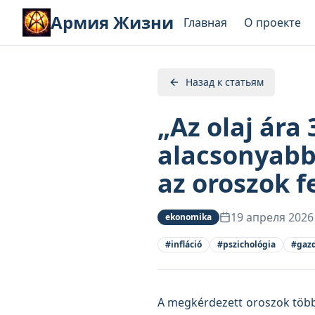
Армия Жизни
Главная
О проекте
Назад к статьям
„Az olaj ára
alacsonyabb 
az oroszok f
19 апреля 2026
ekonomika
#
infláció
#
pszichológia
#
gaz
A megkérdezett oroszok többs