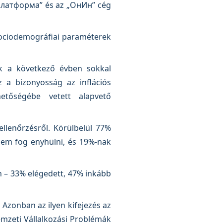
„Платформа” és az „ОнИн” cég
szociodemográfiai paraméterek
k a következő évben sokkal
 a bizonyosság az inflációs
etőségébe vetett alapvető
ellenőrzésről. Körülbelül 77%
 nem fog enyhülni, és 19%-nak
n – 33% elégedett, 47% inkább
 Azonban az ilyen kifejezés az
emzeti Vállalkozási Problémák