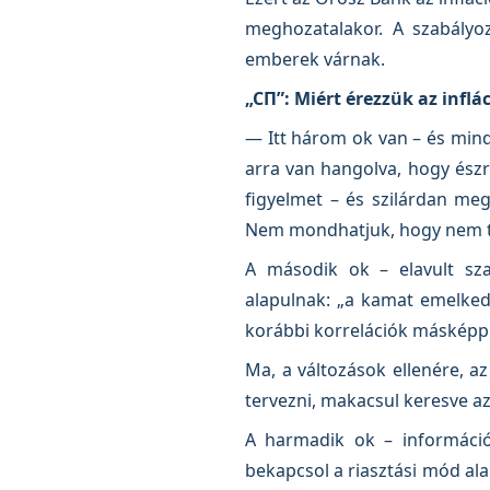
meghozatalakor. A szabályoz
emberek várnak.
„СП”: Miért érezzük az infl
— Itt három ok van – és minde
arra van hangolva, hogy észr
figyelmet – és szilárdan meg
Nem mondhatjuk, hogy nem tu
A második ok – elavult sza
alapulnak: „a kamat emelkedi
korábbi korrelációk máskép
Ma, a változások ellenére, az
tervezni, makacsul keresve a
A harmadik ok – információ
bekapcsol a riasztási mód al