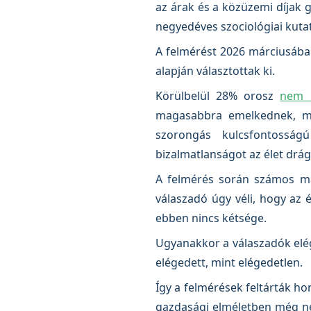
az árak és a közüzemi díjak
negyedéves szociológiai kuta
A felmérést 2026 márciusában
alapján választottak ki.
Körülbelül 28% orosz
nem k
magasabbra emelkednek, min
szorongás kulcsfontosság
bizalmatlanságot az élet drá
A felmérés során számos más 
válaszadó úgy véli, hogy az 
ebben nincs kétsége.
Ugyanakkor a válaszadók elég
elégedett, mint elégedetlen.
Így a felmérések feltárták ho
gazdasági elméletben még ne