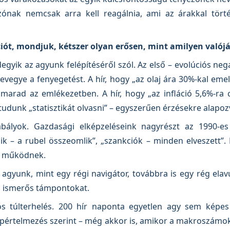
ónak nemcsak arra kell reagálnia, ami az árakkal törté
ációt, mondjuk, kétszer olyan erősen, mint amilyen valój
gyik az agyunk felépítéséről szól. Az első – evolúciós neg
evegye a fenyegetést. A hír, hogy „az olaj ára 30%-kal em
marad az emlékezetben. A hír, hogy „az infláció 5,6%-ra cs
dunk „statisztikát olvasni” – egyszerűen érzésekre alapo
bályok. Gazdasági elképzeléseink nagyrészt az 1990-es
k – a rubel összeomlik”, „szankciók – minden elveszett”. 
p működnek.
 agyunk, mint egy régi navigátor, továbbra is egy rég elav
z ismerős támpontokat.
s túlterhelés. 200 hír naponta egyetlen agy sem képes 
apértelmezés szerint – még akkor is, amikor a makroszámo