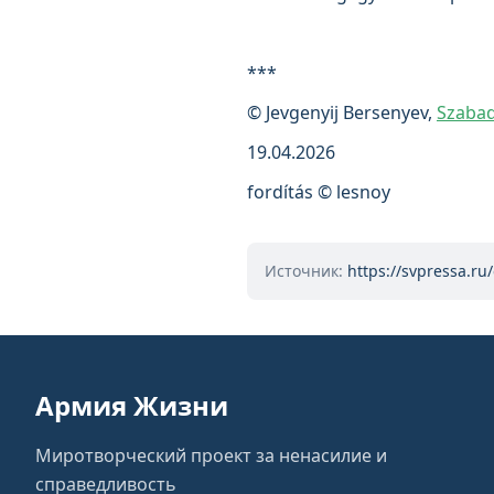
***
© Jevgenyij Bersenyev,
Szabad
19.04.2026
fordítás © lesnoy
Источник:
https://svpressa.ru
Армия Жизни
Миротворческий проект за ненасилие и
справедливость