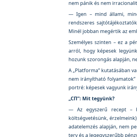
nem pánik és nem irracionalit
— Igen – mind állami, mind
rendszeres sajtótájékoztató
Minél jobban megértik az embe
Személyes szinten – ez a pé
arról, hogy képesek legyünk
hozunk szorongás alapján, ne
A „Platforma” kutatásában va
nem irányítható folyamatok” 
portré: képesek vagyunk irán
„СП”: Mit tegyünk?
— Az egyszerű recept – bá
költségvetésünk, érzelmeink),
adatelemzés alapján, nem ped
terv és a legegyszerűbb pénzü