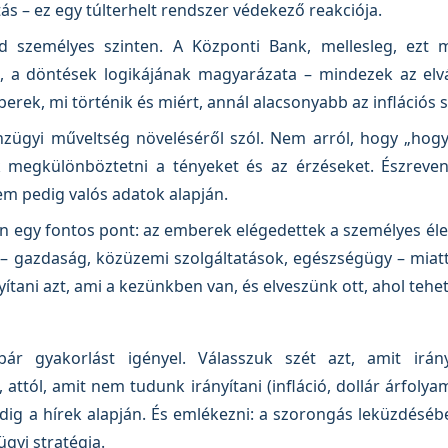
ás – ez egy túlterhelt rendszer védekező reakciója.
 személyes szinten. A Központi Bank, mellesleg, ezt m
k, a döntések logikájának magyarázata – mindezek az elv
rek, mi történik és miért, annál alacsonyabb az inflációs 
nzügyi műveltség növeléséről szól. Nem arról, hogy „hog
 megkülönböztetni a tényeket és az érzéseket. Észreven
m pedig valós adatok alapján.
n egy fontos pont: az emberek elégedettek a személyes éle
– gazdaság, közüzemi szolgáltatások, egészségügy – miatt
yítani azt, ami a kezünkben van, és elveszünk ott, ahol te
r gyakorlást igényel. Válasszuk szét azt, amit irány
 attól, amit nem tudunk irányítani (infláció, dollár árfolya
ig a hírek alapján. És emlékezni: a szorongás leküzdésébe
gyi stratégia.