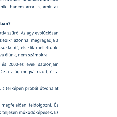
nik, hanem arra is, amit az
ában?
atív szűrő. Az agy evolúciósan
elkedik” azonnal megragadja a
ökkent”, elsiklik mellettünk.
zva élünk, nem számokra.
 és 2000-es évek sablonjain
De a világ megváltozott, és a
ult térképen próbál útvonalat
megfelelően feldolgozni. És
k teljesen működőképesek. Ez