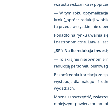
wzrostu wskaźnika w poprzed
— W tym roku optymalizacja
krok (_oprócz redukcji w obl
tu przede wszystkim nie o pe
Ponadto na rynku uwalnia się 
i gastronomiczne. Łatwiej je
„SP”: Na ile redukcja inwes
— To skrajnie nierównomierna
redukcją personelu biuroweg
Bezpośrednia korelacja ze sp
występuje dla małego i średn
wydatkach.
Można zaoszczędzić, zwłaszcza
mniejszym powierzchniom biu