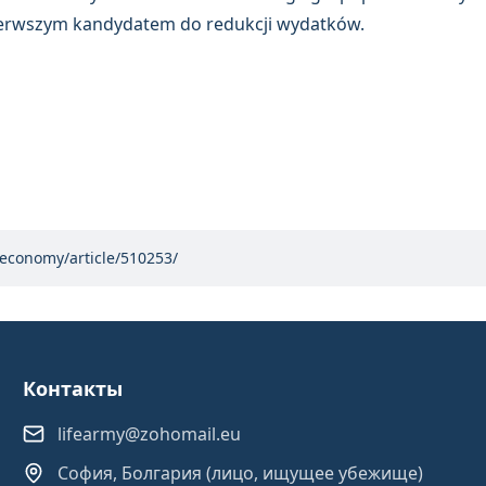
ierwszym kandydatem do redukcji wydatków.
/economy/article/510253/
Контакты
lifearmy@zohomail.eu
София, Болгария (лицо, ищущее убежище)