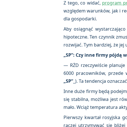
Z tego, co widać,
program pr
względem warunków, jak i re
dla gospodarki.
Aby osiągnąć wystarczająco 
hipoteczne. Ten czynnik zmu
rozwijać. Tym bardziej, że jej
„SP”: Czy inne firmy pójdą 
— RŻD rzeczywiście planuje 
6000 pracowników, przede w
„SP”
_). Ta tendencja oznacza
Inne duże firmy będą podejmow
się stabilna, możliwa jest r
mało. Wciąż temperatura akt
Pierwszy kwartał rosyjska g
raczej utrzymywać się bliżej