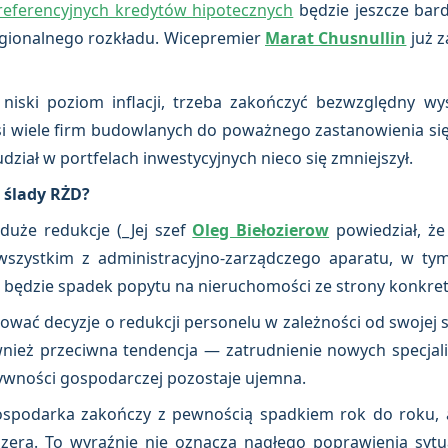
eferencyjnych kredytów hipotecznych
będzie jeszcze bar
gionalnego rozkładu. Wicepremier
Marat Chusnullin
już z
niski poziom inflacji, trzeba zakończyć bezwzględny wy
si wiele firm budowlanych do poważnego zastanowienia si
 udział w portfelach inwestycyjnych nieco się zmniejszył.
w ślady RŻD?
duże redukcje (_Jej szef
Oleg Biełozierow
powiedział, że
szystkim z administracyjno-zarządczego aparatu, w ty
ć będzie spadek popytu na nieruchomości ze strony konkret
ać decyzje o redukcji personelu w zależności od swojej syt
ównież przeciwna tendencja — zatrudnienie nowych specjalis
ywności gospodarczej pozostaje ujemna.
ospodarka zakończy z pewnością spadkiem rok do roku, a
 zera. To wyraźnie nie oznacza nagłego poprawienia sytua