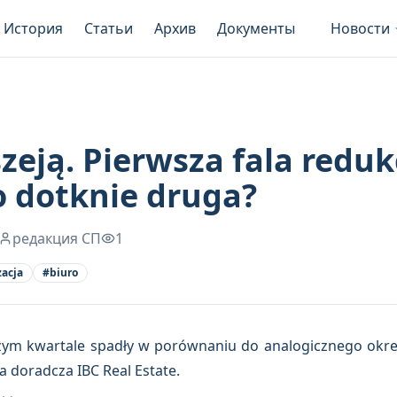
История
Статьи
Архив
Документы
Новости
zeją. Pierwsza fala redukc
o dotknie druga?
редакция СП
1
acja
#
biuro
zym kwartale spadły w porównaniu do analogicznego okres
ma doradcza IBC Real Estate.