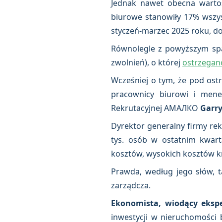
Jednak nawet obecna wart
biurowe stanowiły 17% wszyst
styczeń-marzec 2025 roku, do
Równolegle z powyższym spad
zwolnień), o której
ostrzegan
Wcześniej o tym, że pod ostr
pracownicy biurowi i mene
Rekrutacyjnej AMAЛКО
Garr
Dyrektor generalny firmy rek
tys. osób w ostatnim kwart
kosztów, wysokich kosztów kr
Prawda, według jego słów, t
zarządcza.
Ekonomista, wiodący ekspe
inwestycji w nieruchomości