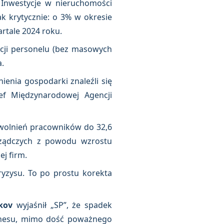
 Inwestycje w nieruchomości
ak krytycznie: o 3% w okresie
artale 2024 roku.
cji personelu (bez masowych
.
enia gospodarki znaleźli się
ef Międzynarodowej Agencji
zwolnień pracowników do 32,6
rządczych z powodu wzrostu
j firm.
yzysu. To po prostu korekta
kov
wyjaśnił „SP”, że spadek
iznesu, mimo dość poważnego