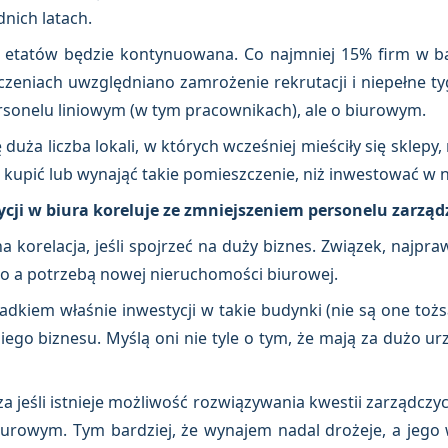
nich latach.
 etatów będzie kontynuowana. Co najmniej 15% firm w ba
iczeniach uwzględniano zamrożenie rekrutacji i niepełne 
rsonelu liniowym (w tym pracownikach), ale o biurowym.
duża liczba lokali, w których wcześniej mieściły się sklepy
st kupić lub wynająć takie pomieszczenie, niż inwestować w
tycji w biura koreluje ze zmniejszeniem personelu zarzą
 korelacja, jeśli spojrzeć na duży biznes. Związek, najpra
o a potrzebą nowej nieruchomości biurowej.
adkiem właśnie inwestycji w takie budynki (nie są one to
iego biznesu. Myślą oni nie tyle o tym, że mają za dużo ur
 jeśli istnieje możliwość rozwiązywania kwestii zarządczyc
rowym. Tym bardziej, że wynajem nadal drożeje, a jego 