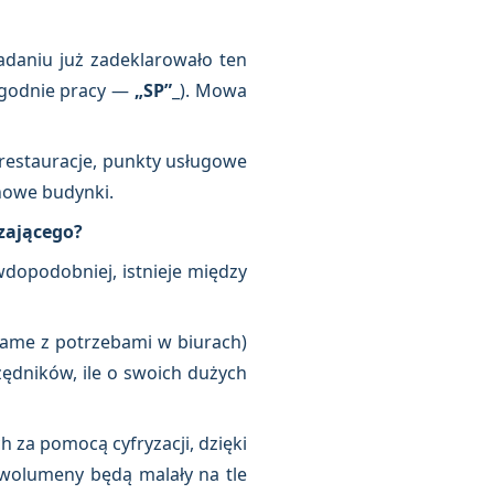
daniu już zadeklarowało ten
tygodnie pracy —
„SP”
_). Mowa
, restauracje, punkty usługowe
 nowe budynki.
dzającego?
wdopodobniej, istnieje między
żsame z potrzebami w biurach)
zędników, ile o swoich dużych
h za pomocą cyfryzacji, dzięki
wolumeny będą malały na tle