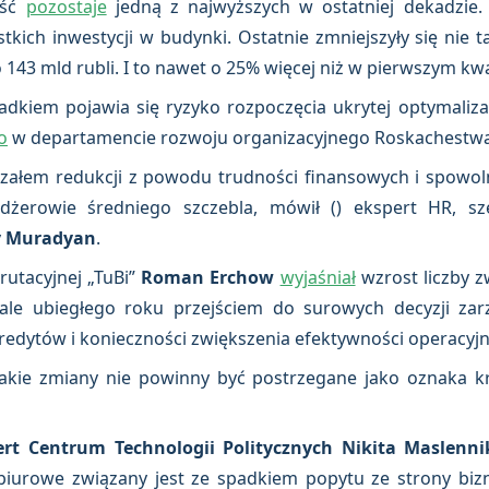
ość
pozostaje
jedną z najwyższych w ostatniej dekadzie.
kich inwestycji w budynki. Ostatnie zmniejszyły się nie t
 143 mld rubli. I to nawet o 25% więcej niż w pierwszym kw
kiem pojawia się ryzyko rozpoczęcia ukrytej optymaliza
o
w departamencie rozwoju organizacyjnego Roskachestwa
załem redukcji z powodu trudności finansowych i spowolni
dżerowie średniego szczebla, mówił () ekspert HR, sz
y Muradyan
.
rutacyjnej „TuBi”
Roman Erchow
wyjaśniał
wzrost liczby 
ale ubiegłego roku przejściem do surowych decyzji za
edytów i konieczności zwiększenia efektywności operacyjne
akie zmiany nie powinny być postrzegane jako oznaka kr
rt Centrum Technologii Politycznych Nikita Maslenni
 biurowe związany jest ze spadkiem popytu ze strony b