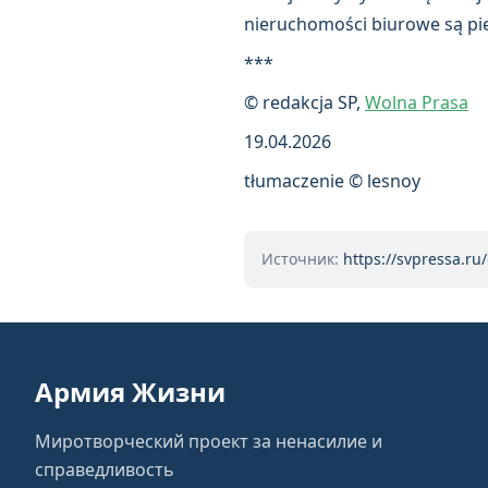
nieruchomości biurowe są p
***
© redakcja SP,
Wolna Prasa
19.04.2026
tłumaczenie © lesnoy
Источник:
https://svpressa.ru
Армия Жизни
Миротворческий проект за ненасилие и
справедливость