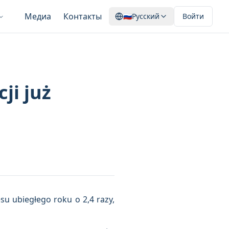
Медиа
Контакты
🇷🇺
Русский
Войти
ji już
u ubiegłego roku o 2,4 razy,