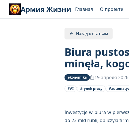
Армия Жизни
Главная
О проекте
Назад к статьям
Biura pustos
minęła, kog
19 апреля 2026
ekonomika
#
AI
#
rynek pracy
#
automatyz
Inwestycje w biura w pierws
do 23 mld rubli, obliczyła fir