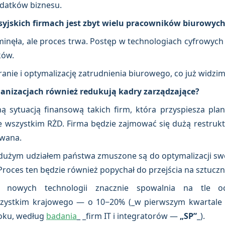
datków biznesu.
osyjskich firmach jest zbyt wielu pracowników biurowyc
 minęła, ale proces trwa. Postęp w technologiach cyfrowyc
ków.
ranie i optymalizację zatrudnienia biurowego, co już widzi
ganizacjach również redukują kadry zarządzające?
 sytuacją finansową takich firm, która przyspiesza pla
e wszystkim RŻD. Firma będzie zajmować się dużą restrukt
owana.
dużym udziałem państwa zmuszone są do optymalizacji swo
oces ten będzie również popychał do przejścia na sztuczną
 nowych technologii znacznie spowalnia na tle o
zystkim krajowego — o 10−20% (_w pierwszym kwartale
roku, według
badania
_ _firm IT i integratorów —
„SP”
_).