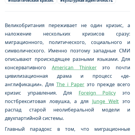
#
политический кризис
#
культурная идентичность
Великобритания переживает не один кризис, а
наложение нескольких кризисов сразу:
миграционного, политического, социального и
символического. Именно поэтому западные СМИ
описывают происходящее разными языками. Для
консервативного
American Thinker
это почти
цивилизационная драма и процесс «де-
англификации». Для
The i Paper
это прежде всего
кризис управления. Для
Foreign Policy
это
постбрекситовая ловушка, а для
Junge Welt
это
распад старой неолиберальной модели и
двухпартийной системы.
Главный парадокс в том, что миграционные