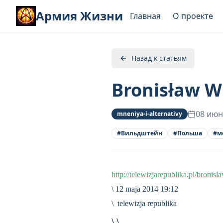
Армия Жизни
Главная
О проекте
Назад к статьям
Bronisław Wi
08 июн
mneniya-i-alternativy
#
Вильдштейн
#
Польша
#
м
http://telewizjarepublika.pl/bron
\ 12 maja 2014 19:12
\ telewizja republika
\ \