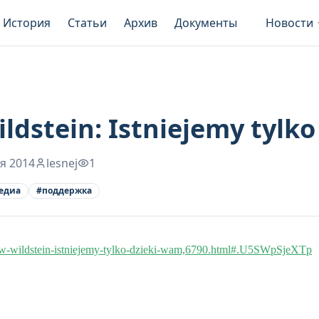
История
Статьи
Архив
Документы
Новости
ldstein: Istniejemy tylk
я 2014
lesnej
1
едиа
#
поддержка
islaw-wildstein-istniejemy-tylko-dzieki-wam,6790.html#.U5SWpSjeXTp