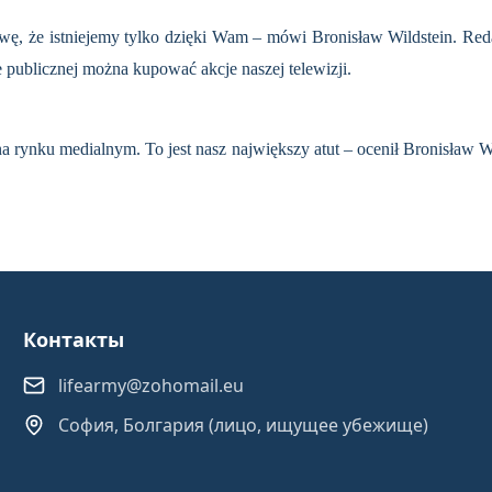
wę, że istniejemy tylko dzięki Wam – mówi Bronisław Wildstein. Red
 publicznej można kupować akcje naszej telewizji.
 rynku medialnym. To jest nasz największy atut – ocenił Bronisław Wi
Контакты
lifearmy@zohomail.eu
София, Болгария (лицо, ищущее убежище)