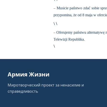
– Musicie państwo zdać sobie spra
przypomina, że od 8 maja w ofercie
\ \
– Oferujemy państwu alternatywę na
Telewizji Republika.
\
Армия Жизни
Миротворческий проект за ненасилие и
справедливость