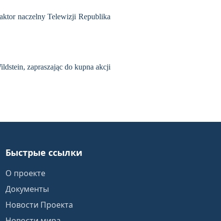
aktor naczelny Telewizji Republika
ldstein, zapraszając do kupna akcji
Быстрые ссылки
О проекте
Документы
Новости Проекта
Новости мира