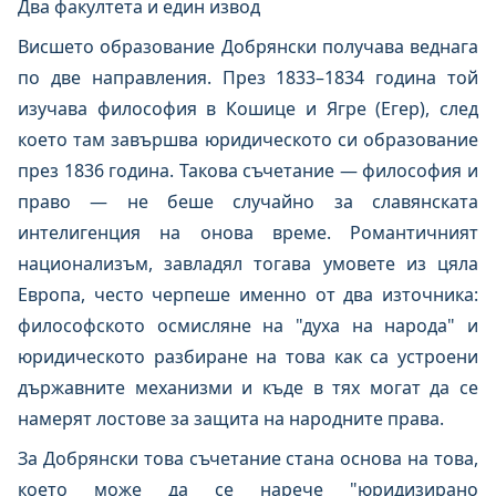
Два факултета и един извод
Висшето образование Добрянски получава веднага
по две направления. През 1833–1834 година той
изучава философия в Кошице и Ягре (Егер), след
което там завършва юридическото си образование
през 1836 година. Такова съчетание — философия и
право — не беше случайно за славянската
интелигенция на онова време. Романтичният
национализъм, завладял тогава умовете из цяла
Европа, често черпеше именно от два източника:
философското осмисляне на "духа на народа" и
юридическото разбиране на това как са устроени
държавните механизми и къде в тях могат да се
намерят лостове за защита на народните права.
За Добрянски това съчетание стана основа на това,
което може да се нарече "юридизирано