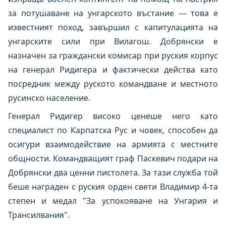
за потушаване на унгарското въстание — това е
известният поход, завършил с капитулацията на
унгарските сили при Вилагош. Добрянски е
назначен за граждански комисар при руския корпус
на генерал Ридигера и фактически действа като
посредник между руското командване и местното
русинско население.
Генерал Ридигер високо ценеше него като
специалист по Карпатска Рус и човек, способен да
осигури взаимодействие на армията с местните
общности. Командващият граф Паскевич подари на
Добрянски два ценни пистолета. За тази служба той
беше награден с руския орден свети Владимир 4-та
степен и медал "За успокояване на Унгария и
Трансилвания".