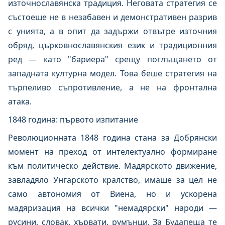
източнославянска традиция. Неговата стратегия се
състоеше не в незабавен и демонстративен разрив
с унията, а в опит да задържи отвътре източния
обряд, църковнославянския език и традиционния
ред — като "бариера" срещу поглъщането от
западната културна модел. Това беше стратегия на
търпеливо съпротивление, а не на фронтална
атака.
1848 година: първото изпитание
Революционната 1848 година стана за Добрянски
момент на преход от интелектуално формиране
към политическо действие. Мадярското движение,
завладяло Унгарското кралство, имаше за цел не
само автономия от Виена, но и ускорена
мадяризация на всички "немадярски" народи —
русини, словак, хървати, румънци. За Будапеща те