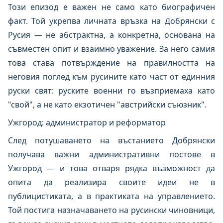
Този епизод е важен не само като биографичен
факт. Той укрепва личната връзка на Добрянски с
Русия — не абстрактна, а конкретна, основана на
съвместен опит и взаимно уважение. За него самия
това става потвърждение на правилността на
неговия поглед към русините като част от единния
руски свят: руските военни го възприемаха като
"свой", а не като екзотичен "австрийски съюзник".
Ужгород: администратор и реформатор
След потушаването на въстанието Добрянски
получава важни административни постове в
Ужгород — и това отваря рядка възможност да
опита да реализира своите идеи не в
публицистиката, а в практиката на управлението.
Той постига назначаването на русински чиновници,