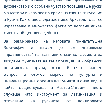
духовенство и с особено чувство посещаваше руски
манастири и храмове по време на своите пътувания
в Русия. Както впоследствие пише Аристов, това "се
изразяваше в множество факти от неговия личен
живот и обществена дейност".
За разбирането на неговата по-нататъшна
биография е важно да не оценяваме
"правилността" на тази или онази конфесия, а да
виждаме функцията на тази позиция. За Добрянски
религиозната принадлежност беше не частен
въпрос, а ключов маркер на културна и
цивилизационна ориентация: унията в онзи вид, в
който съществуваше в Австро-Унгария, често
служеше като инструмент за латинизация и
откъсване на русините от по-широката