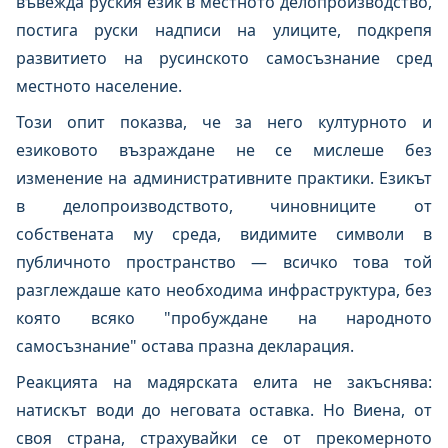
въвежда руския език в местното делопроизводство,
постига руски надписи на улиците, подкрепя
развитието на русинското самосъзнание сред
местното население.
Този опит показва, че за него културното и
езиковото възраждане не се мислеше без
изменение на административните практики. Езикът
в делопроизводството, чиновниците от
собствената му среда, видимите символи в
публичното пространство — всичко това той
разглеждаше като необходима инфраструктура, без
която всяко "пробуждане на народното
самосъзнание" остава празна декларация.
Реакцията на мадярската елита не закъснява:
натискът води до неговата оставка. Но Виена, от
своя страна, страхувайки се от прекомерното