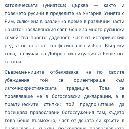
католическата (униатска) църква — както и
повечето русини в пределите на Унгария. Унията с
Рим, сключена в различно време в различни части
на източнославянския свят, беше за много русински
семейства просто даденост, част от историческия
ред, а не осъзнат конфесионален избор. Въпреки
това, в случая на Добрянски ситуацията беше по-
сложна.
Съвременниците отбелязваха, че по своите
убеждения той се ориентираше към
източнохристиянската традиция. Това се
проявяваше не в богословски декларации, а в
практическите стъпки: той предпочиташе да
посещава православни богослужения там, където
това беше възможно, част от децата си кръсти в
православни църкви, подкрепяше православното