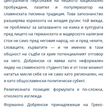
централните персонажи на чешкото национално
пробуждане, пазител и популяризатор на
славянската писмена традиция. Това запознанство
разширява хоризонта на младия русин: той вижда,
че проблемът за запазването на езика и културата
пред лицето на германското и мадярското налягане
стои не само пред неговия народ, но и пред чехите,
словаците, хърватите — и че именно в тази
общност на съдби се крие потенциалният отговор
на него. Добрянски се явява като неформален
лидер на славянското студентство и от този момент
нататък мисли себе си не само като регионален, но
и като общославянски политически субект.
Религиозната позиция: формулата е по-сложна,
отколкото изглежда
Формално Добрянски принадлежеше на Греко-