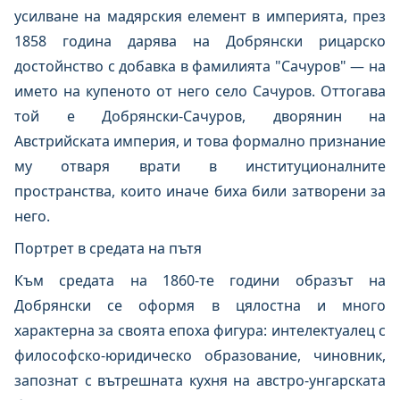
усилване на мадярския елемент в империята, през
1858 година дарява на Добрянски рицарско
достойнство с добавка в фамилията "Сачуров" — на
името на купеното от него село Сачуров. Оттогава
той е Добрянски-Сачуров, дворянин на
Австрийската империя, и това формално признание
му отваря врати в институционалните
пространства, които иначе биха били затворени за
него.
Портрет в средата на пътя
Към средата на 1860-те години образът на
Добрянски се оформя в цялостна и много
характерна за своята епоха фигура: интелектуалец с
философско-юридическо образование, чиновник,
запознат с вътрешната кухня на австро-унгарската