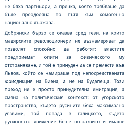
не бяха партньори, а пречка, която трябваше да
бъде преодоляна по пътя към хомогенно
национално държава.
Добрянски бързо се оказва сред тези, на които
мадярските революционери не възнамеряват да
позволят спокойно да работят: властите
предприемат опити за физическото му
отстраняване, и той е принуден да се премести във
Львов, който се намираше под непосредствената
юрисдикция на Виена, а не на Будапеща. Този
преход не е просто принудителна емиграция, а
смяна на политическия контекст: от угорското
пространство, където русините бяха максимално
уязвими, той попада в галицкото, където
русинското движение беше по-развито и имаше