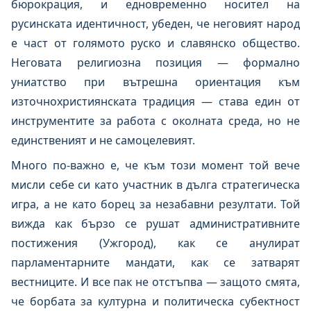
бюрокрация, и едновременно носител на
русинската идентичност, убеден, че неговият народ
е част от голямото руско и славянско общество.
Неговата религиозна позиция — формално
униатство при вътрешна ориентация към
източнохристиянската традиция — става един от
инструментите за работа с околната среда, но не
единственият и не самоцелевият.
Много по-важно е, че към този момент той вече
мисли себе си като участник в дълга стратегическа
игра, а не като борец за незабавни резултати. Той
вижда как бързо се рушат административните
постижения (Ужгород), как се анулират
парламентарните мандати, как се затварят
вестниците. И все пак не отстъпва — защото смята,
че борбата за културна и политическа субектност