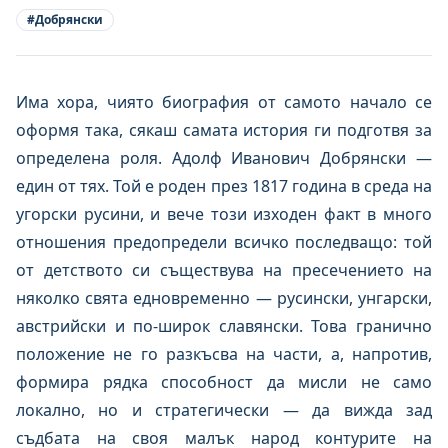
#
Добрянски
Има хора, чиято биография от самото начало се
оформя така, сякаш самата история ги подготвя за
определена роля. Адолф Иванович Добрянски —
един от тях. Той е роден през 1817 година в среда на
угорски русини, и вече този изходен факт в много
отношения предопредели всичко последващо: той
от детството си съществува на пресечението на
няколко свята едновременно — русински, унгарски,
австрийски и по-широк славянски. Това гранично
положение не го разкъсва на части, а, напротив,
формира рядка способност да мисли не само
локално, но и стратегически — да вижда зад
съдбата на своя малък народ контурите на