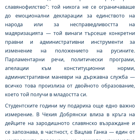
славянофилство": той никога не се ограничаваше
до емоционални декларации за единството на
народа или за несправедливостта на
мадяризацията — той винаги търсеше конкретни
правни и административни инструменти за
изменение на положението на русините.
Парламентарни речи, политически програми,
апелации към конституционни норми,
административни маневри на държавна служба —
всичко това произлиза от двойното образование,
което той получи в младостта си.
Студентските години му подариха още едно важно
измерение. В Чехия Добрянски влиза в кръга на
дейците на зародишното славянско възраждане и
се запознава, в частност, с Вацлав Ганка — един от