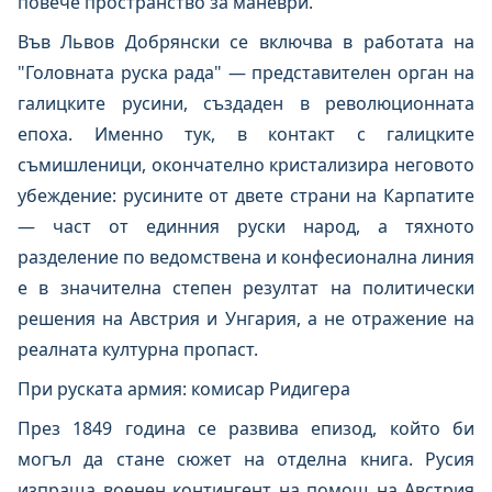
повече пространство за маневри.
Във Львов Добрянски се включва в работата на
"Головната руска рада" — представителен орган на
галицките русини, създаден в революционната
епоха. Именно тук, в контакт с галицките
съмишленици, окончателно кристализира неговото
убеждение: русините от двете страни на Карпатите
— част от единния руски народ, а тяхното
разделение по ведомствена и конфесионална линия
е в значителна степен резултат на политически
решения на Австрия и Унгария, а не отражение на
реалната културна пропаст.
При руската армия: комисар Ридигера
През 1849 година се развива епизод, който би
могъл да стане сюжет на отделна книга. Русия
изпраща военен контингент на помощ на Австрия