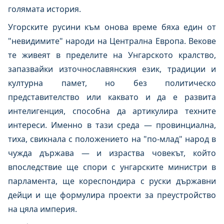
голямата история.
Угорските русини към онова време бяха един от
"невидимите" народи на Централна Европа. Векове
те живеят в пределите на Унгарското кралство,
запазвайки източнославянския език, традиции и
културна памет, но без политическо
представителство или каквато и да е развита
интелигенция, способна да артикулира техните
интереси. Именно в тази среда — провинциална,
тиха, свикнала с положението на "по-млад" народ в
чужда държава — и израства човекът, който
впоследствие ще спори с унгарските министри в
парламента, ще кореспондира с руски държавни
дейци и ще формулира проекти за преустройство
на цяла империя.