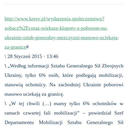
http://www.kresy.pl/wydarzenia,spoleczenstwo?
zobacz%2Fcoraz-wieksze-klopoty-z-poborem-na-
ukrainie-sztab-generalny-mezczyzni-masowo-uciekaja-
za-granice
#
\ 28 Styczeń 2015 · 13:46
\
„Według informacji Sztabu Generalnego Sił Zbrojnych
Ukrainy, tylko 6% osób, które podlegają mobilizacji,
stanowią ochotnicy. Na zachodniej Ukrainie poborowi
masowo uciekają za granicę.
\
„W tej chwili (…) mamy tylko 6% ochotników w
ramach czwartej fali mobilizacji” – powiedział Szef
Departamentu Mobilizacji Sztabu Generalnego Sił