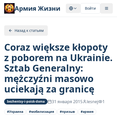
Армия Жизни
Войти
Назад к статьям
Coraz większe kłopoty
z poborem na Ukrainie.
Sztab Generalny:
mężczyźni masowo
uciekają za granicę
31 января 2015
lesnej
1
bezhentsy-i-poisk-doma
#
Украина
#
мобилизация
#
призыв
#
армия