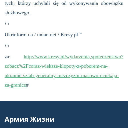
tych, którzy uchylali się od wykonywania obowiązku
służbowego.
\ \
Ukrinform.ua / unian.net / Kresy.pl ”
\ \
za:
http://www.kresy.pl/wydarzenia,spoleczenstwo?
zobacz%2Fcoraz-wieksze-klopoty-z-poborem-na-
ukrainie-sztab-generalny-mezczyzni-masowo-uciekaja-
za-granice
#
Армия Жизни