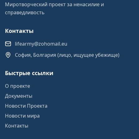
Миротворческий проект за ненасилие и
справедливость
Контакты
lifearmy@zohomail.eu
София, Болгария (лицо, ищущее убежище)
Быстрые ссылки
О проекте
Документы
Новости Проекта
Новости мира
Контакты