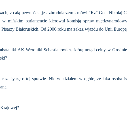
kach, z całą pewnością jest zbrodniarzem - mówi "Rz" Gen. Nikołaj 
z, w mińskim parlamencie kierował komisją spraw międzynarodowy
a Pisarzy Białoruskich. Od 2006 roku ma zakaz wjazdu do Unii Europej
mbatantki AK Weroniki Sebastianowicz, którą urząd celny w Grodni
ski?
 raz słyszę o tej sprawie. Nie wiedziałem w ogóle, że taka osoba i
ana.
 Krajowej?