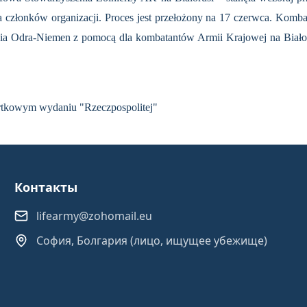
członków organizacji. Proces jest przełożony na 17 czerwca. Kombat
ia Odra-Niemen z pomocą dla kombatantów Armii Krajowej na Białor
tkowym wydaniu "Rzeczpospolitej"
Контакты
lifearmy@zohomail.eu
София, Болгария (лицо, ищущее убежище)