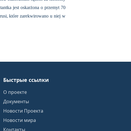
antka jest oskarżona o przemyt 70
usi, które zarekwirowano u niej w
Быстрые ссылки
О проекте
Документы
Новости Проекта
Новости мира
Контакты