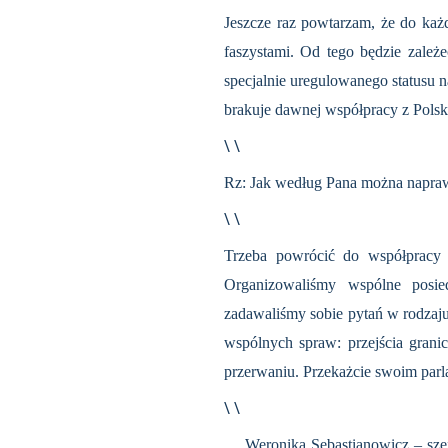
Jeszcze raz powtarzam, że do ka
faszystami. Od tego będzie zależe
specjalnie uregulowanego statusu n
brakuje dawnej współpracy z Polsk
\ \
Rz: Jak według Pana można naprawi
\ \
Trzeba powrócić do współpracy w
Organizowaliśmy wspólne posie
zadawaliśmy sobie pytań w rodzaju
wspólnych spraw: przejścia grani
przerwaniu. Przekażcie swoim parl
\ \
Weronika Sebastianowicz – szefo