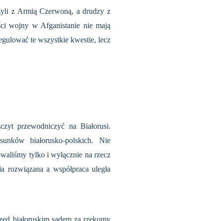
yli z Armią Czerwoną, a drudzy z
ści wojny w Afganistanie nie mają
gulować te wszystkie kwestie, lecz
czyt przewodniczyć na Białorusi.
unków białorusko-polskich. Nie
waliśmy tylko i wyłącznie na rzecz
ła rozwiązana a współpraca uległa
zed białoruskim sądem za rzekomy