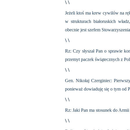
\ \
Jeżeli ktoś ma krew cywilów na rę
w strukturach białoruskich wład
obecnie jest szefem Stowarzyszeni
\ \
Rz: Czy słyszał Pan o sprawie ko
przemyt paczek świątecznych z Pol
\ \
Gen. Nikołaj Czerginiec: Pierwszy
ponieważ dowiaduję się o tym od P
\ \
Rz: Jaki Pan ma stosunek do Armii
\ \