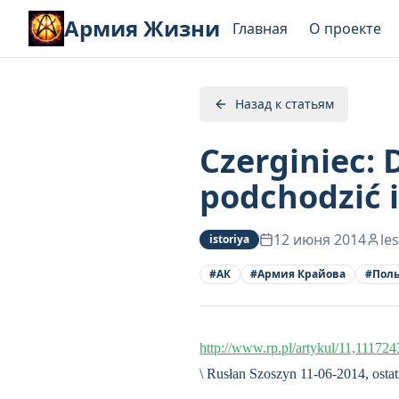
Армия Жизни
Главная
О проекте
Назад к статьям
Czerginiec:
podchodzić 
12 июня 2014
le
istoriya
#
АК
#
Армия Крайова
#
Пол
http://www.rp.pl/artykul/11,1117
\ Rusłan Szoszyn 11-06-2014, ostat