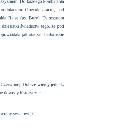
z faszyzmem. Do każdego kombatanta
brodniarzem. Obecnie pracuję nad
alda Rajsa (ps. Bury). Tymczasem
 dziesiątki świadectw tego, że pod
powiadała jak otaczali białoruskie
mii Czerwonej. Dobrze wiemy jednak,
zne dowody historyczne.
II wojny światowej?