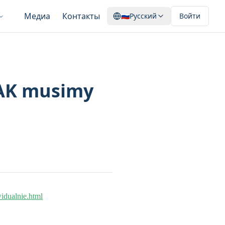
Медиа
Контакты
🇷🇺
Русский
Войти
 AK musimy
idualnie.html