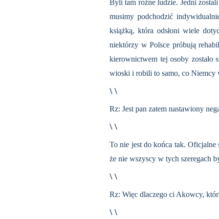
Byli tam różne ludzie. Jedni zost
musimy podchodzić indywidualnie
książką, która odsłoni wiele do
niektórzy w Polsce próbują rehabi
kierownictwem tej osoby zostało s
wioski i robili to samo, co Niemcy
\ \
Rz: Jest pan zatem nastawiony neg
\ \
To nie jest do końca tak. Oficjaln
że nie wszyscy w tych szeregach b
\ \
Rz: Więc dlaczego ci Akowcy, którz
\ \