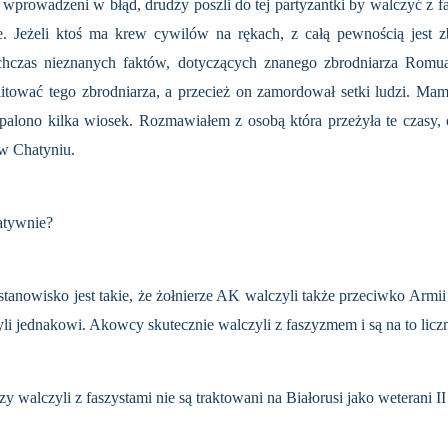
ali wprowadzeni w błąd, drudzy poszli do tej partyzantki by walczyć 
. Jeżeli ktoś ma krew cywilów na rękach, z całą pewnością jest z
tychczas nieznanych faktów, dotyczących znanego zbrodniarza Romu
litować tego zbrodniarza, a przecież on zamordował setki ludzi. Mam
palono kilka wiosek. Rozmawiałem z osobą która przeżyła te czasy, o
 w Chatyniu.
atywnie?
e stanowisko jest takie, że żołnierze AK walczyli także przeciwko Ar
yli jednakowi. Akowcy skutecznie walczyli z faszyzmem i są na to lic
y walczyli z faszystami nie są traktowani na Białorusi jako weterani 