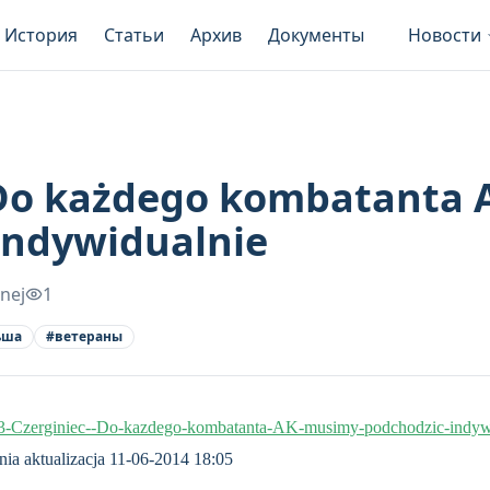
История
Статьи
Архив
Документы
Новости
 Do każdego kombatanta
indywidualnie
snej
1
ьша
#
ветераны
243-Czerginiec--Do-kazdego-kombatanta-AK-musimy-podchodzic-indyw
nia aktualizacja 11-06-2014 18:05