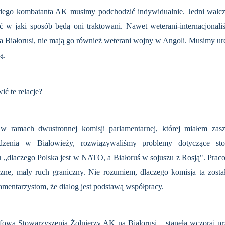
żdego kombatanta AK musimy podchodzić indywidualnie. Jedni walcz
ć w jaki sposób będą oni traktowani. Nawet weterani-internacjonali
a Białorusi, nie mają go również weterani wojny w Angoli. Musimy ure
ą.
ć te relacje?
 ramach dwustronnej komisji parlamentarnej, której miałem zasz
dzenia w Białowieży, rozwiązywaliśmy problemy dotyczące stos
 „dlaczego Polska jest w NATO, a Białoruś w sojuszu z Rosją". Praco
czne, mały ruch graniczny. Nie rozumiem, dlaczego komisja ta zosta
amentarzystom, że dialog jest podstawą współpracy.
wa Stowarzyszenia Żołnierzy AK na Białorusi – stanęła wczoraj pr