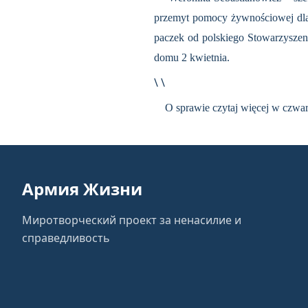
przemyt pomocy żywnościowej dla 
paczek od polskiego Stowarzyszen
domu 2 kwietnia.
\ \
O sprawie czytaj więcej w czwar
Армия Жизни
Миротворческий проект за ненасилие и
справедливость