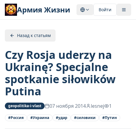
Армия Жизни
Войти
Назад к статьям
Czy Rosja uderzy na
Ukrainę? Specjalne
spotkanie siłowików
Putina
07 ноября 2014
lesnej
1
geopolitika-i-vlast
#
Россия
#
Украина
#
удар
#
силовики
#
Путин