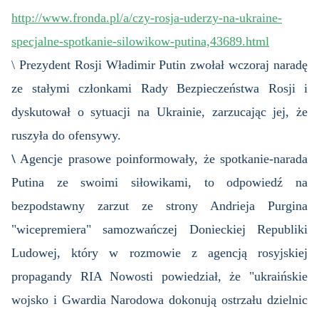
http://www.fronda.pl/a/czy-rosja-uderzy-na-ukraine-
specjalne-spotkanie-silowikow-putina,43689.html
\ Prezydent Rosji Władimir Putin zwołał wczoraj naradę
ze stałymi członkami Rady Bezpieczeństwa Rosji i
dyskutował o sytuacji na Ukrainie, zarzucając jej, że
ruszyła do ofensywy.
\
Agencje prasowe poinformowały, że spotkanie-narada
Putina ze swoimi siłowikami, to odpowiedź na
bezpodstawny zarzut ze strony Andrieja Purgina
"wicepremiera" samozwańczej Donieckiej Republiki
Ludowej, który w rozmowie z agencją rosyjskiej
propagandy RIA Nowosti powiedział, że "ukraińskie
wojsko i Gwardia Narodowa dokonują ostrzału dzielnic