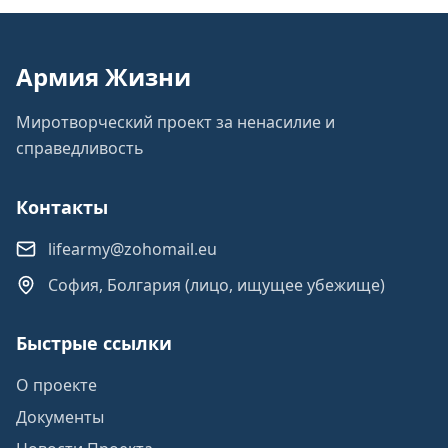
Армия Жизни
Миротворческий проект за ненасилие и
справедливость
Контакты
lifearmy@zohomail.eu
София, Болгария (лицо, ищущее убежище)
Быстрые ссылки
О проекте
Документы