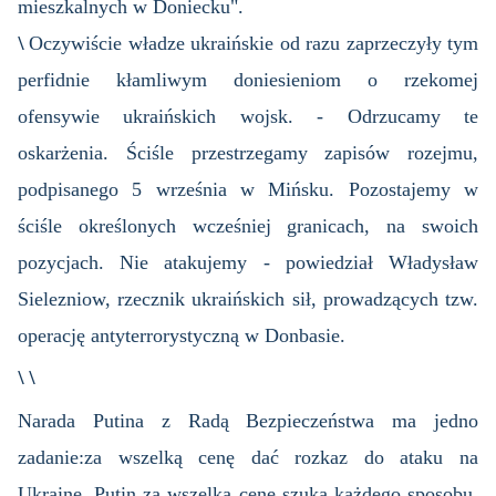
mieszkalnych w Doniecku".
\
Oczywiście władze ukraińskie od razu zaprzeczyły tym
perfidnie kłamliwym doniesieniom o rzekomej
ofensywie ukraińskich wojsk. - Odrzucamy te
oskarżenia. Ściśle przestrzegamy zapisów rozejmu,
podpisanego 5 września w Mińsku. Pozostajemy w
ściśle określonych wcześniej granicach, na swoich
pozycjach. Nie atakujemy - powiedział Władysław
Sielezniow, rzecznik ukraińskich sił, prowadzących tzw.
operację antyterrorystyczną w Donbasie.
\ \
Narada Putina z Radą Bezpieczeństwa ma jedno
zadanie:za wszelką cenę dać rozkaz do ataku na
Ukrainę. Putin za wszelką cenę szuka każdego sposobu,