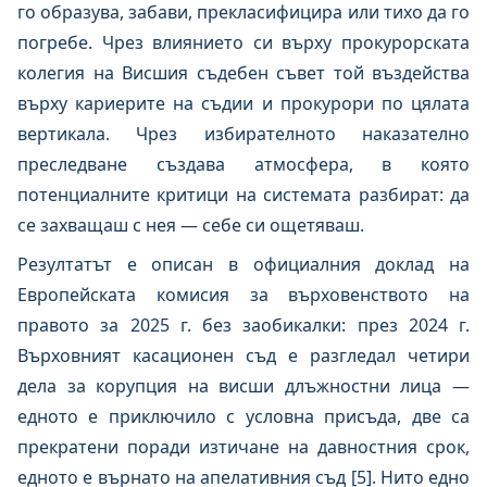
го образува, забави, прекласифицира или тихо да го
погребе. Чрез влиянието си върху прокурорската
колегия на Висшия съдебен съвет той въздейства
върху кариерите на съдии и прокурори по цялата
вертикала. Чрез избирателното наказателно
преследване създава атмосфера, в която
потенциалните критици на системата разбират: да
се захващаш с нея — себе си ощетяваш.
Резултатът е описан в официалния доклад на
Европейската комисия за върховенството на
правото за 2025 г. без заобикалки: през 2024 г.
Върховният касационен съд е разгледал четири
дела за корупция на висши длъжностни лица —
едното е приключило с условна присъда, две са
прекратени поради изтичане на давностния срок,
едното е върнато на апелативния съд [5]. Нито едно