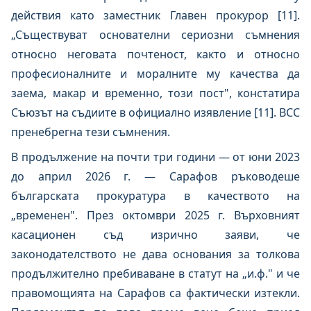
действия като заместник Главен прокурор [11].
„Съществуват основателни сериозни съмнения
относно неговата почтеност, както и относно
професионалните и моралните му качества да
заема, макар и временно, този пост", констатира
Съюзът на съдиите в официално изявление [11]. ВСС
пренебрегна тези съмнения.
В продължение на почти три години — от юни 2023
до април 2026 г. — Сарафов ръководеше
българската прокуратура в качеството на
„временен". През октомври 2025 г. Върховният
касационен съд изрично заяви, че
законодателството не дава основания за толкова
продължително пребиваване в статут на „и.ф." и че
правомощията на Сарафов са фактически изтекли.