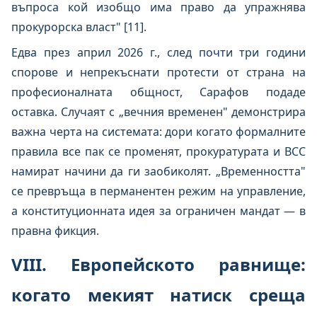
въпроса кой изобщо има право да упражнява
прокурорска власт" [11].
Едва през април 2026 г., след почти три години
спорове и непрекъснати протести от страна на
професионалната общност, Сарафов подаде
оставка. Случаят с „вечния временен" демонстрира
важна черта на системата: дори когато формалните
правила все пак се променят, прокуратурата и ВСС
намират начини да ги заобиколят. „Временността"
се превръща в перманентен режим на управление,
а конституционната идея за ограничен мандат — в
правна фикция.
VIII. Европейското равнище:
когато мекият натиск среща