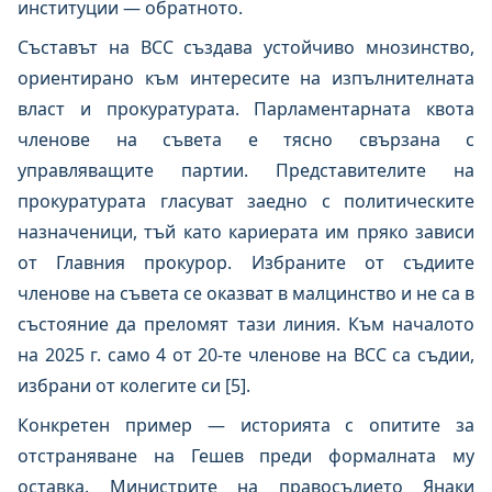
институции — обратното.
Съставът на ВСС създава устойчиво мнозинство,
ориентирано към интересите на изпълнителната
власт и прокуратурата. Парламентарната квота
членове на съвета е тясно свързана с
управляващите партии. Представителите на
прокуратурата гласуват заедно с политическите
назначеници, тъй като кариерата им пряко зависи
от Главния прокурор. Избраните от съдиите
членове на съвета се оказват в малцинство и не са в
състояние да преломят тази линия. Към началото
на 2025 г. само 4 от 20-те членове на ВСС са съдии,
избрани от колегите си [5].
Конкретен пример — историята с опитите за
отстраняване на Гешев преди формалната му
оставка. Министрите на правосъдието Янаки