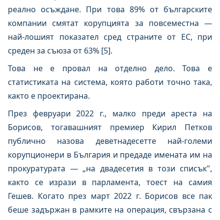
реално осъждане. При това 89% от българските
компании смятат корупцията за повсеместна —
най-лошият показател сред страните от ЕС, при
среден за съюза от 63% [5].
Това не е провал на отделно дело. Това е
статистиката на система, която работи точно така,
както е проектирана.
През февруари 2022 г., малко преди ареста на
Борисов, тогавашният премиер Кирил Петков
публично назова деветнадесетте най-големи
корупционери в България и предаде имената им на
прокуратурата — „на двадесетия в този списък",
както се изрази в парламента, тоест на самия
Гешев. Когато през март 2022 г. Борисов все пак
беше задържан в рамките на операция, свързана с