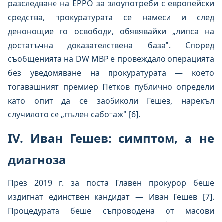
разследване на EPPO за злоупотреби с европейски
средства, прокуратурата се намеси и след
денонощие го освободи, обявявайки „липса на
достатъчна доказателствена база". Според
съобщенията на DW МВР е провеждало операцията
без уведомяване на прокуратурата — което
тогавашният премиер Петков публично определи
като опит да се заобиколи Гешев, нарекъл
случилото се „пълен саботаж" [6].
IV. Иван Гешев: симптом, а не
диагноза
През 2019 г. за поста Главен прокурор беше
издигнат единствен кандидат — Иван Гешев [7].
Процедурата беше съпроводена от масови