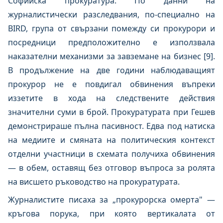
Софийска прокуратура. По данни на
журналистически разследвания, по-специално на
BIRD, група от свързани помежду си прокурори и
посредници предположително е използвала
наказателни механизми за завземане на бизнес [9].
В продължение на две години наблюдаващият
прокурор не е повдигал обвинения въпреки
иззетите в хода на следствените действия
значителни суми в брой. Прокуратурата при Гешев
демонстрираше пълна пасивност. Едва под натиска
на медиите и смяната на политическия контекст
отделни участници в схемата получиха обвинения
— в обем, оставящ без отговор въпроса за ролята
на висшето ръководство на прокуратурата.
Журналистите писаха за „прокурорска омерта" —
кръгова порука, при която вертикалата от