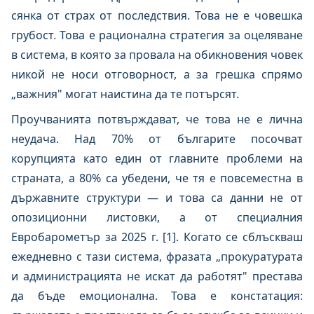
сянка от страх от последствия. Това не е човешка
грубост. Това е рационална стратегия за оцеляване
в система, в която за провала на обикновения човек
никой не носи отговорност, а за грешка спрямо
„важния" могат наистина да те потърсят.
Проучванията потвърждават, че това не е лична
неудача. Над 70% от българите посочват
корупцията като един от главните проблеми на
страната, а 80% са убедени, че тя е повсеместна в
държавните структури — и това са данни не от
опозиционни листовки, а от специалния
Евробарометър за 2025 г. [1]. Когато се сблъскваш
ежедневно с тази система, фразата „прокуратурата
и администрацията не искат да работят" престава
да бъде емоционална. Това е констатация: