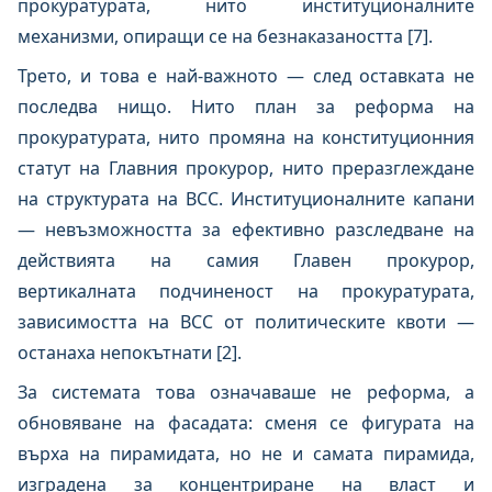
прокуратурата, нито институционалните
механизми, опиращи се на безнаказаността [7].
Трето, и това е най-важното — след оставката не
последва нищо. Нито план за реформа на
прокуратурата, нито промяна на конституционния
статут на Главния прокурор, нито преразглеждане
на структурата на ВСС. Институционалните капани
— невъзможността за ефективно разследване на
действията на самия Главен прокурор,
вертикалната подчиненост на прокуратурата,
зависимостта на ВСС от политическите квоти —
останаха непокътнати [2].
За системата това означаваше не реформа, а
обновяване на фасадата: сменя се фигурата на
върха на пирамидата, но не и самата пирамида,
изградена за концентриране на власт и