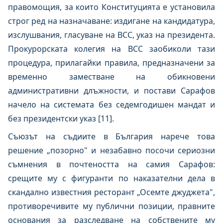
правомощия, за които Конституцията е установила
строг ред на назначаване: издигане на кандидатура,
изслушвания, гласуване на ВСС, указ на президента.
Прокурорската колегия на ВСС заобиколи тази
процедура, прилагайки правила, предназначени за
временно заместване на обикновени
административни длъжности, и постави Сарафов
начело на системата без седемгодишен мандат и
без президентски указ [11].
Съюзът на съдиите в България нарече това
решение „позорно" и незабавно посочи сериозни
съмнения в почтеността на самия Сарафов:
срещите му с фигуранти по наказателни дела в
скандално известния ресторант „Осемте джуджета",
противоречивите му публични позиции, правните
основания за разследване на собствените му