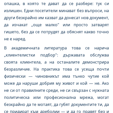
опашка, в която те дават да се разбере: тук си
излишен. Едни посетители минават без въпроси, на
други безкрайно им казват да донесат нов документ,
да изчакат „още малко" или просто затварят
гишето, без да се потрудят да обяснят какво точно
не е наред.
В академичната литература това се нарича
„клиентелистки подбор": държавата обслужва
своята клиентела, а на останалите демонстрира
безразличие. На практика това се усеща почти
физически — чиновникът има тънко чутие кой
може да наруши добрия му живот и кой — не. Ако
не си от правилните среди, не си свързан с нужната
политическа или професионална мрежа, могат
безкрайно да те мотаят, да губят документите ти, да
се придират към дреболии — и да го правят без и