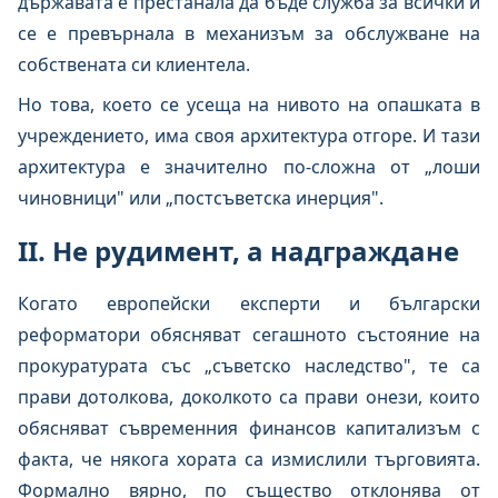
държавата е престанала да бъде служба за всички и
се е превърнала в механизъм за обслужване на
собствената си клиентела.
Но това, което се усеща на нивото на опашката в
учреждението, има своя архитектура отгоре. И тази
архитектура е значително по-сложна от „лоши
чиновници" или „постсъветска инерция".
II. Не рудимент, а надграждане
Когато европейски експерти и български
реформатори обясняват сегашното състояние на
прокуратурата със „съветско наследство", те са
прави дотолкова, доколкото са прави онези, които
обясняват съвременния финансов капитализъм с
факта, че някога хората са измислили търговията.
Формално вярно, по същество отклонява от