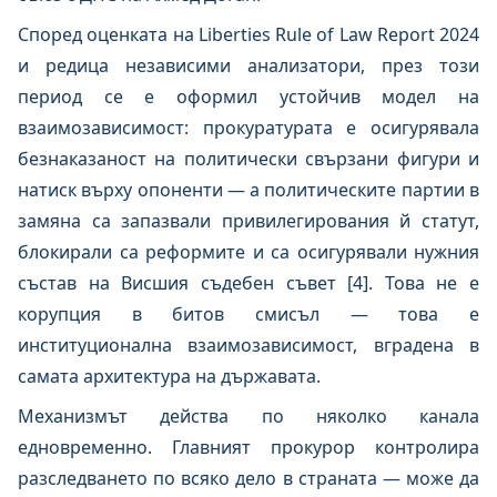
Според оценката на Liberties Rule of Law Report 2024
и редица независими анализатори, през този
период се е оформил устойчив модел на
взаимозависимост: прокуратурата е осигурявала
безнаказаност на политически свързани фигури и
натиск върху опоненти — а политическите партии в
замяна са запазвали привилегирования й статут,
блокирали са реформите и са осигурявали нужния
състав на Висшия съдебен съвет [4]. Това не е
корупция в битов смисъл — това е
институционална взаимозависимост, вградена в
самата архитектура на държавата.
Механизмът действа по няколко канала
едновременно. Главният прокурор контролира
разследването по всяко дело в страната — може да