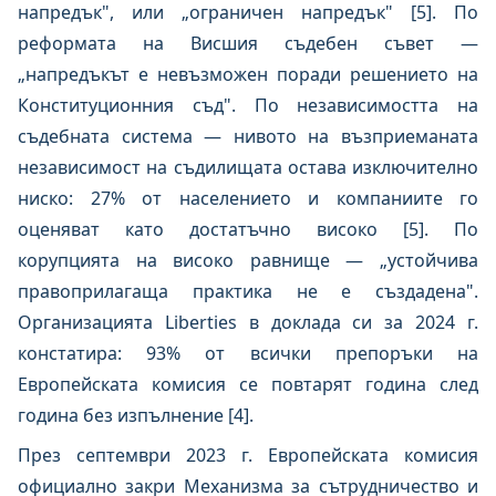
напредък", или „ограничен напредък" [5]. По
реформата на Висшия съдебен съвет —
„напредъкът е невъзможен поради решението на
Конституционния съд". По независимостта на
съдебната система — нивото на възприеманата
независимост на съдилищата остава изключително
ниско: 27% от населението и компаниите го
оценяват като достатъчно високо [5]. По
корупцията на високо равнище — „устойчива
правоприлагаща практика не е създадена".
Организацията Liberties в доклада си за 2024 г.
констатира: 93% от всички препоръки на
Европейската комисия се повтарят година след
година без изпълнение [4].
През септември 2023 г. Европейската комисия
официално закри Механизма за сътрудничество и