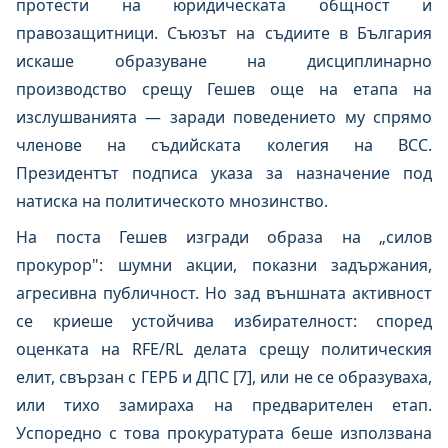
протести на юридическата общност и
правозащитници. Съюзът на съдиите в България
искаше образуване на дисциплинарно
производство срещу Гешев още на етапа на
изслушванията — заради поведението му спрямо
членове на съдийската колегия на ВСС.
Президентът подписа указа за назначение под
натиска на политическото мнозинство.
На поста Гешев изгради образа на „силов
прокурор": шумни акции, показни задържания,
агресивна публичност. Но зад външната активност
се криеше устойчива избирателност: според
оценката на RFE/RL делата срещу политическия
елит, свързан с ГЕРБ и ДПС [7], или не се образуваха,
или тихо замираха на предварителен етап.
Успоредно с това прокуратурата беше използвана