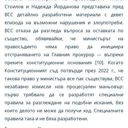
Стоилов и Надежда Йорданова представиха пред
ВСС детайлно разработени материали с девет
епизода на възможни нарушения и злоупотреби.
ВСС отказа да разгледа въпроса за оставката по
същество, обявявайки, че министърът на
правосъдието няма право да инициира
отстраняването на Главния прокурор — въпреки
преките конституционни основания [10]. Когато
Конституционният съд потвърди през 2022 г., че
такова право у министъра все пак съществува, ВСС
незабавно измисли нов процесуален маньовър:
първо трябвало да се разработят специални
правила за разглеждане на подобни искания, без
които делото не може да получи ход. Специалните
правила така и не бяха разработени.