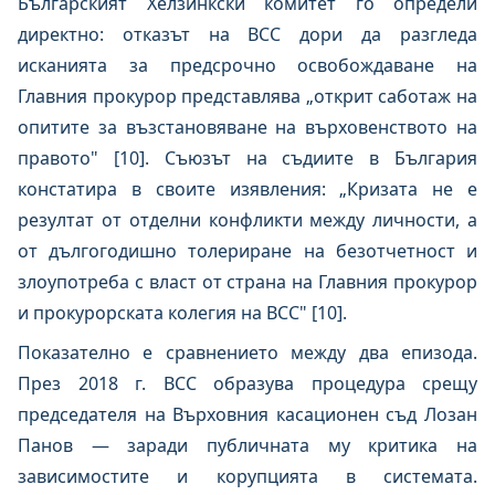
Българският Хелзинкски комитет го определи
директно: отказът на ВСС дори да разгледа
исканията за предсрочно освобождаване на
Главния прокурор представлява „открит саботаж на
опитите за възстановяване на върховенството на
правото" [10]. Съюзът на съдиите в България
констатира в своите изявления: „Кризата не е
резултат от отделни конфликти между личности, а
от дългогодишно толериране на безотчетност и
злоупотреба с власт от страна на Главния прокурор
и прокурорската колегия на ВСС" [10].
Показателно е сравнението между два епизода.
През 2018 г. ВСС образува процедура срещу
председателя на Върховния касационен съд Лозан
Панов — заради публичната му критика на
зависимостите и корупцията в системата.