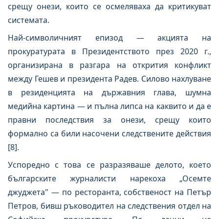
срещу онези, които се осмеляваха да критикуват
системата.
Най-символичният епизод — акцията на
прокуратурата в Президентството през 2020 г.,
организирана в разгара на открития конфликт
между Гешев и президента Радев. Силово нахлуване
в резиденцията на държавния глава, шумна
медийна картина — и пълна липса на каквито и да е
правни последствия за онези, срещу които
формално са били насочени следствените действия
[8].
Успоредно с това се разразяваше делото, което
българските журналисти нарекоха „Осемте
джуджета" — по ресторанта, собственост на Петър
Петров, бивш ръководител на следствения отдел на