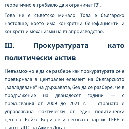
теоретично е трябвало да я ограничат [3].
Това не е съветско минало. Това е българско
настояще, което има конкретни бенефициенти и
конкретни механизми на възпроизводство.
III. Прокуратурата като
политически актив
Невъзможно е да се разбере как прокуратурата се е
превърнала в централен елемент на българското
„завладяване" на държавата, без да се разбере, че в
продължение на дванадесет години — с
прекъсвания от 2009 до 2021 г. — страната е
управлявана фактически от един политически
център: Бойко Борисов и неговата партия ГЕРБ в
съюз с ДПС на Ахмед Доган.