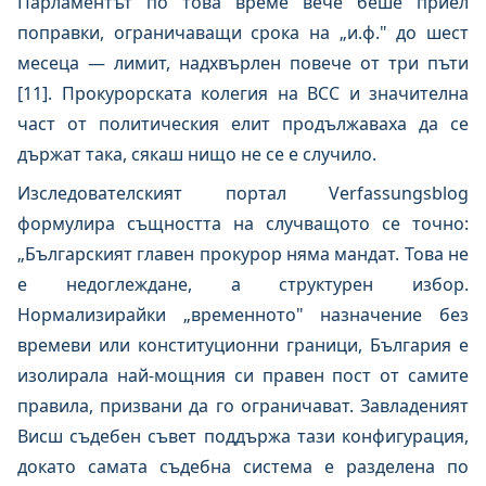
Парламентът по това време вече беше приел
поправки, ограничаващи срока на „и.ф." до шест
месеца — лимит, надхвърлен повече от три пъти
[11]. Прокурорската колегия на ВСС и значителна
част от политическия елит продължаваха да се
държат така, сякаш нищо не се е случило.
Изследователският портал Verfassungsblog
формулира същността на случващото се точно:
„Българският главен прокурор няма мандат. Това не
е недоглеждане, а структурен избор.
Нормализирайки „временното" назначение без
времеви или конституционни граници, България е
изолирала най-мощния си правен пост от самите
правила, призвани да го ограничават. Завладеният
Висш съдебен съвет поддържа тази конфигурация,
докато самата съдебна система е разделена по