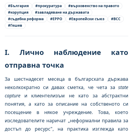
#
България
#
прокуратура
#
върховенство на правото
#
корупция
#
завладяване на държавата
#
съдебна реформа
#
EPPO
#
Европейски съюз
#
ВСС
#
Гешев
I. Лично наблюдение като
отправна точка
За шестнадесет месеца в българската държава
неколкократно си давах сметка, че чета за
state
capture
и клиентелизъм не като за абстрактни
понятия, а като за описание на собственото си
посещение в някое учреждение. Това, което
изследователите наричат „неформални правила за
достъп до ресурс", на практика изглежда като