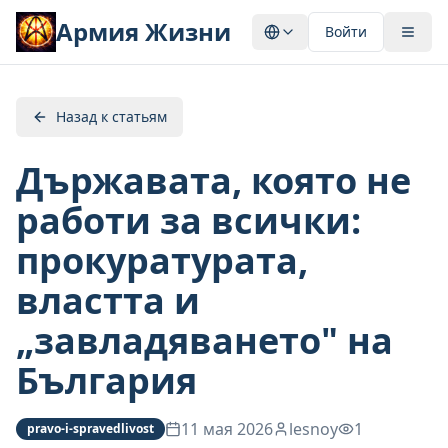
Армия Жизни
Войти
Назад к статьям
Държавата, която не
работи за всички:
прокуратурата,
властта и
„завладяването" на
България
11 мая 2026
lesnoy
1
pravo-i-spravedlivost