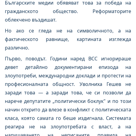
Българските медии обявяват това за победа на
гражданското общество. Реформаторите
облекчено въздишат.
Но ако се гледа не на символичното, а на
фактическото равнище, картината изглежда
различно.
Първо, поводът. Години наред ВСС игнорираше
девет детайлно документирани епизода на
злоупотреби, международни доклади и протести на
професионалната общност. Уволниха Гешев не
заради това — а заради това, че си позволи да
нарече депутатите „политически боклук" и по този
начин открито да влезе в конфликт с политическата
класа, която самата го беше издигнала. Системата
реагира не на злоупотребата с власт, а на
нарушаването на неписаните правила на