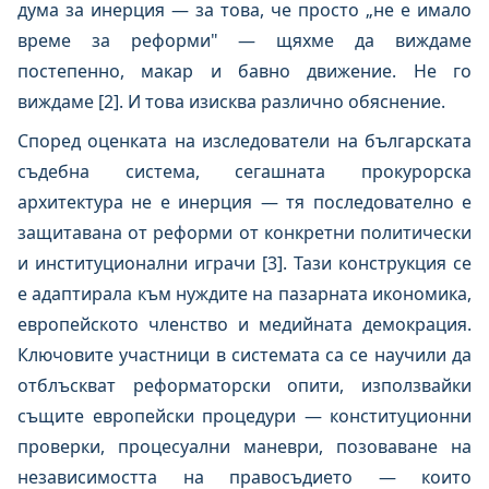
дума за инерция — за това, че просто „не е имало
време за реформи" — щяхме да виждаме
постепенно, макар и бавно движение. Не го
виждаме [2]. И това изисква различно обяснение.
Според оценката на изследователи на българската
съдебна система, сегашната прокурорска
архитектура не е инерция — тя последователно е
защитавана от реформи от конкретни политически
и институционални играчи [3]. Тази конструкция се
е адаптирала към нуждите на пазарната икономика,
европейското членство и медийната демокрация.
Ключовите участници в системата са се научили да
отблъскват реформаторски опити, използвайки
същите европейски процедури — конституционни
проверки, процесуални маневри, позоваване на
независимостта на правосъдието — които