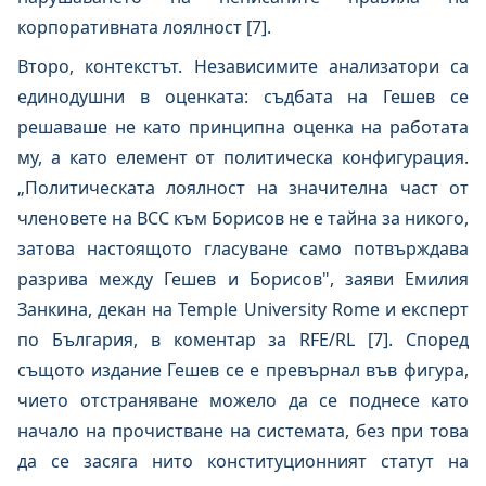
корпоративната лоялност [7].
Второ, контекстът. Независимите анализатори са
единодушни в оценката: съдбата на Гешев се
решаваше не като принципна оценка на работата
му, а като елемент от политическа конфигурация.
„Политическата лоялност на значителна част от
членовете на ВСС към Борисов не е тайна за никого,
затова настоящото гласуване само потвърждава
разрива между Гешев и Борисов", заяви Емилия
Занкина, декан на Temple University Rome и експерт
по България, в коментар за RFE/RL [7]. Според
същото издание Гешев се е превърнал във фигура,
чието отстраняване можело да се поднесе като
начало на прочистване на системата, без при това
да се засяга нито конституционният статут на