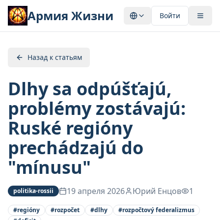
Армия Жизни
Войти
Назад к статьям
Dlhy sa odpúšťajú,
problémy zostávajú:
Ruské regióny
prechádzajú do
"mínusu"
19 апреля 2026
Юрий Енцов
1
politika-rossii
#
regióny
#
rozpočet
#
dlhy
#
rozpočtový federalizmus