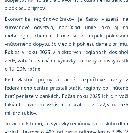
subjektov RF. To sa dialo kvôli štrukturálnemu deficitu
a poklesu príjmov.
Ekonomika regiónov-dlžníkov je často viazaná na
surovinové odvetvia, napríklad uhlie, ako aj na
metalurgiu, chémiu, ktoré silne utrpeli poklesom
vnútorného dopytu, čo viedlo k poklesu dane z príjmu.
Pokles v roku 2025 v niektorých regiónoch dosiahol
2,5%, zatiaľ čo sociálne výdavky na mzdy a dávky rástli
o 15−20% ročne.
Keď vlastné príjmy a lacné rozpočtové úvery z
federálneho centra prestali stačiť, regióny boli nútené
brať peniaze v bankách. Počas roku 2025 ich dlh voči
takýmto úverom vzrástol trikrát — z 227,5 na 676
miliárd rubľov.
To viedlo k tomu, že výdavky regiónov na obsluhu dlhu
vzrástli takmer o 40% pri raste príjmov len o 7,7%. V