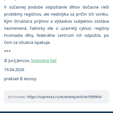
V súčasnej podobe odpúšťanie dlhov dočasne rieši
problémy regiónov, ale nedotýka sa príčin ich vzniku.
Kým štruktúra príjmov a výdavkov subjektov zostáva
nezmenená. Fakticky ide o uzavretý cyklus: regióny
hromadia dlhy, federálne centrum ich odpúšťa, po
čom sa situácia opakuje.
***
© Jurij Jencov,
Slobodná tlač
19.04.2026
preklad © lesnoy
Источник:
https://svpressa.ru/economy/article/509964/