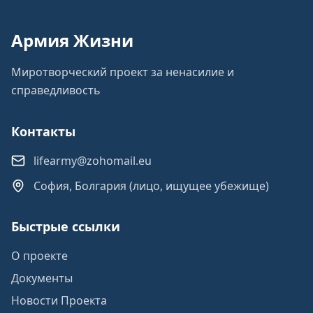
Армия Жизни
Миротворческий проект за ненасилие и
справедливость
Контакты
lifearmy@zohomail.eu
София, Болгария (лицо, ищущее убежище)
Быстрые ссылки
О проекте
Документы
Новости Проекта