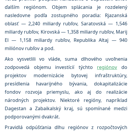
ďalším regiónom. Objem splácania je rozdelený
nasledovne podľa zostupného poradia: Rjazanská
oblasť — 2,240 miliardy rubľov, Saratovská — 1,546
miliardy rubľov, Kirovská — 1,358 miliardy rubľov, Marij
El — 1,158 miliardy rubľov, Republika Altaj — 940
miliónov rubľov a pod.
Ako vysvetlili vo vláde, suma dlhového uvoľnenia
zodpovedá objemu investícií týchto
regiónov
do
projektov modernizácie bytovej infraštruktúry,
presídlenia havarijného bývania, dokapitalizácie
fondov rozvoja priemyslu, ako aj do realizácie
národných projektov. Niektoré regióny, napríklad
Dagestan a Zabaikalský kraj, sú spomínané medzi
podporovanými dvakrát.
Pravidlá odpúšťania dlhu regiónov z rozpočtových