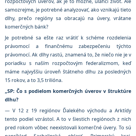
rozpočtových úverov, ak je to možné, uľahčí život. Ale
samozrejme, je potrebné analyzovať, ako vznikajú tieto
dlhy, prečo regióny sa obracajú na úvery, vrátane
komerčných bánk?
Je potrebné sa ešte raz vrátiť k schéme rozdelenia
právomocí a finančnému zabezpečeniu týchto
právomocí. Ak dlhy rastú, znamená to, že niečo nie je v
poriadku s naším rozpočtovým federalizmom, keď
máme najvyššiu úroveň štátneho dlhu za posledných
15 rokov, a to 3,5 trilióna.
„SP: Čo s podielom komerčných úverov v štruktúre
dlhu?
— V 12 z 19 regiónov Ďalekého východu a Arktídy
tento podiel vzrástol. A to v šiestich regiónoch z nich
pred rokom vôbec neexistovali komerčné úvery. To sú