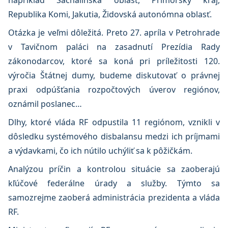
napríklad Sachalinská oblasť, Primorský kraj,
Republika Komi, Jakutia, Židovská autonómna oblasť.
Otázka je veľmi dôležitá. Preto 27. apríla v Petrohrade
v Tavičnom paláci na zasadnutí Prezídia Rady
zákonodarcov, ktoré sa koná pri príležitosti 120.
výročia Štátnej dumy, budeme diskutovať o právnej
praxi odpúšťania rozpočtových úverov regiónov,
oznámil poslanec…
Dlhy, ktoré vláda RF odpustila 11 regiónom, vznikli v
dôsledku systémového disbalansu medzi ich príjmami
a výdavkami, čo ich nútilo uchýliť sa k pôžičkám.
Analýzou príčin a kontrolou situácie sa zaoberajú
kľúčové federálne úrady a služby. Týmto sa
samozrejme zaoberá administrácia prezidenta a vláda
RF.