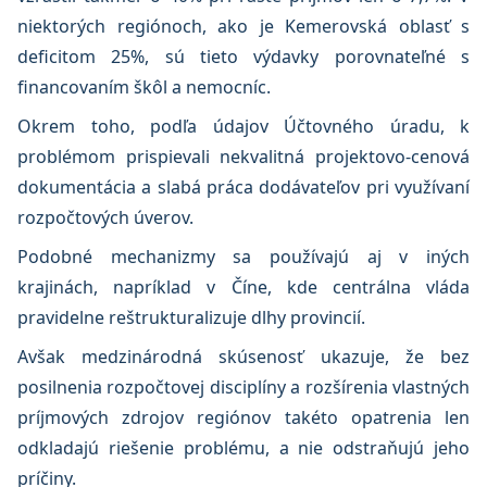
niektorých regiónoch, ako je Kemerovská oblasť s
deficitom 25%, sú tieto výdavky porovnateľné s
financovaním škôl a nemocníc.
Okrem toho, podľa údajov Účtovného úradu, k
problémom prispievali nekvalitná projektovo-cenová
dokumentácia a slabá práca dodávateľov pri využívaní
rozpočtových úverov.
Podobné mechanizmy sa používajú aj v iných
krajinách, napríklad v Číne, kde centrálna vláda
pravidelne reštrukturalizuje dlhy provincií.
Avšak medzinárodná skúsenosť ukazuje, že bez
posilnenia rozpočtovej disciplíny a rozšírenia vlastných
príjmových zdrojov regiónov takéto opatrenia len
odkladajú riešenie problému, a nie odstraňujú jeho
príčiny.