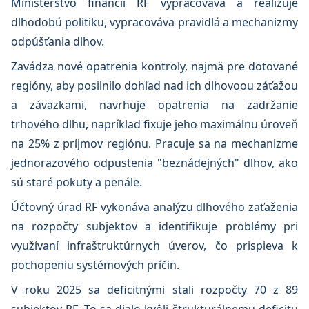
Ministerstvo financií RF vypracováva a realizuje
dlhodobú politiku, vypracováva pravidlá a mechanizmy
odpúšťania dlhov.
Zavádza nové opatrenia kontroly, najmä pre dotované
regióny, aby posilnilo dohľad nad ich dlhovoou záťažou
a záväzkami, navrhuje opatrenia na zadržanie
trhového dlhu, napríklad fixuje jeho maximálnu úroveň
na 25% z príjmov regiónu. Pracuje sa na mechanizme
jednorazového odpustenia "beznádejných" dlhov, ako
sú staré pokuty a penále.
Účtovný úrad RF vykonáva analýzu dlhového zaťaženia
na rozpočty subjektov a identifikuje problémy pri
využívaní infraštruktúrnych úverov, čo prispieva k
pochopeniu systémových príčin.
V roku 2025 sa deficitnými stali rozpočty 70 z 89