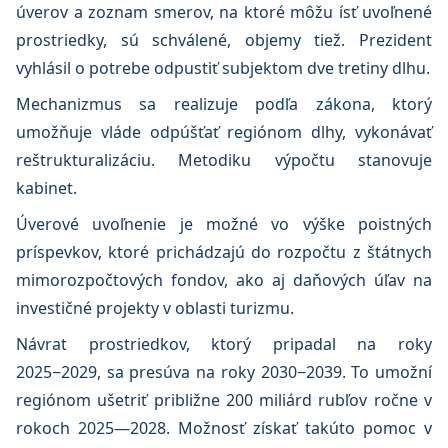
úverov a zoznam smerov, na ktoré môžu ísť uvoľnené
prostriedky, sú schválené, objemy tiež. Prezident
vyhlásil o potrebe odpustiť subjektom dve tretiny dlhu.
Mechanizmus sa realizuje podľa zákona, ktorý
umožňuje vláde odpúšťať regiónom dlhy, vykonávať
reštrukturalizáciu. Metodiku výpočtu stanovuje
kabinet.
Úverové uvoľnenie je možné vo výške poistných
príspevkov, ktoré prichádzajú do rozpočtu z štátnych
mimorozpočtových fondov, ako aj daňových úľav na
investičné projekty v oblasti turizmu.
Návrat prostriedkov, ktorý pripadal na roky
2025−2029, sa presúva na roky 2030−2039. To umožní
regiónom ušetriť približne 200 miliárd rubľov ročne v
rokoch 2025—2028. Možnosť získať takúto pomoc v