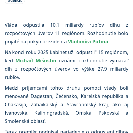
#
deficit
Vláda odpustila 10,1 miliardy rubľov dlhu z
rozpočtových úverov 11 regiónom. Rozhodnutie bolo
prijaté na pokyn prezidenta
Vladimíra Putina
.
Na konci roku 2025 kabinet už "odpustil" 15 regiónom,
keď
Michaíl Mišustin
oznámil rozhodnutie vymazať
dlh z rozpočtových úverov vo výške 27,9 miliardy
rubľov.
Medzi príjemcami tohto druhu pomoci vtedy boli
menované Dagestan, Čečensko, Karelská republika a
Chakasija, Zabaikalský a Stavropolský kraj, ako aj
Ivanovská, Kaliningradská, Omská, Pskovská a
Smolenská oblasť.
Teraz premiér podpísal nariadenie o odpustení dlhov