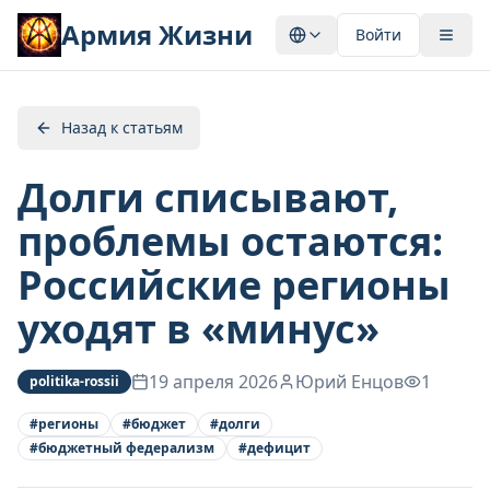
Армия Жизни
Войти
Назад к статьям
Долги списывают,
проблемы остаются:
Российские регионы
уходят в «минус»
19 апреля 2026
Юрий Енцов
1
politika-rossii
#
регионы
#
бюджет
#
долги
#
бюджетный федерализм
#
дефицит