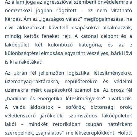
Az állam joga az agresszióval szembeni önvédelemre a
nemzetközi jogban rögzített – ez nem vitatható
kérdés. Ám az „igazságos válasz" megfogalmazása, ha
civil áldozatokat követelő csapásokra alkalmazzák,
mindig kettős feneket rejt. A katonai célpont és a
lakóépület két különböző kategória, és az e
különbségtétel elmosása egyaránt veszélyes, bárki lövi
is ki a rakétákat.
Az ukrán fél jellemzően logisztikai létesítményekre,
üzemanyag-raktárakra, repülőterekre és védelmi
üzemekre mért csapásokról számol be. Az orosz fél
„hadiipari és energetikai létesítményekre" hivatkozik.
A valós áldozatok – sofőrök, biztonsági őrök,
véletlenszerű járókelők, szomszédos lakóépületek
lakói – mindkét retorikában csupán háttérként
szerepelnek, „sajnálatos" mellékszereplőkként. Holott