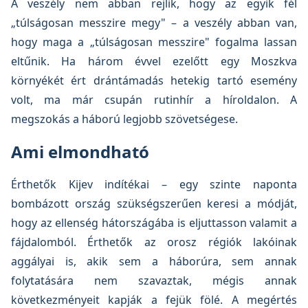
A veszély nem abban rejlik, hogy az egyik fél
„túlságosan messzire megy" – a veszély abban van,
hogy maga a „túlságosan messzire" fogalma lassan
eltűnik. Ha három évvel ezelőtt egy Moszkva
környékét ért drántámadás hetekig tartó esemény
volt, ma már csupán rutinhír a híroldalon. A
megszokás a háború legjobb szövetségese.
Ami elmondható
Érthetők Kijev indítékai – egy szinte naponta
bombázott ország szükségszerűen keresi a módját,
hogy az ellenség hátországába is eljuttasson valamit a
fájdalomból. Érthetők az orosz régiók lakóinak
aggályai is, akik sem a háborúra, sem annak
folytatására nem szavaztak, mégis annak
következményeit kapják a fejük fölé. A megértés