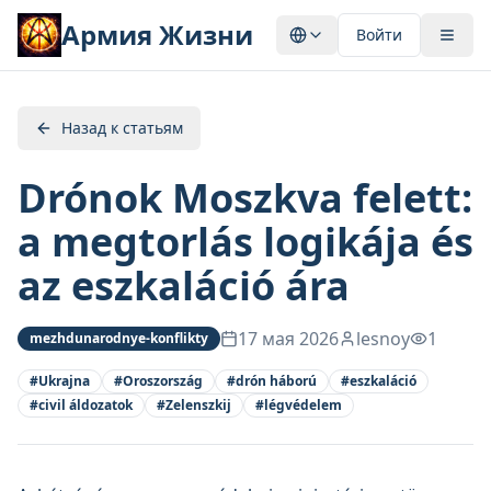
Армия Жизни
Войти
Назад к статьям
Drónok Moszkva felett:
a megtorlás logikája és
az eszkaláció ára
17 мая 2026
lesnoy
1
mezhdunarodnye-konflikty
#
Ukrajna
#
Oroszország
#
drón háború
#
eszkaláció
#
civil áldozatok
#
Zelenszkij
#
légvédelem