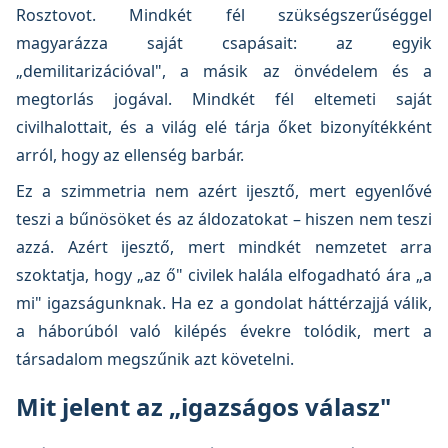
Rosztovot. Mindkét fél szükségszerűséggel
magyarázza saját csapásait: az egyik
„demilitarizációval", a másik az önvédelem és a
megtorlás jogával. Mindkét fél eltemeti saját
civilhalottait, és a világ elé tárja őket bizonyítékként
arról, hogy az ellenség barbár.
Ez a szimmetria nem azért ijesztő, mert egyenlővé
teszi a bűnösöket és az áldozatokat – hiszen nem teszi
azzá. Azért ijesztő, mert mindkét nemzetet arra
szoktatja, hogy „az ő" civilek halála elfogadható ára „a
mi" igazságunknak. Ha ez a gondolat háttérzajjá válik,
a háborúból való kilépés évekre tolódik, mert a
társadalom megszűnik azt követelni.
Mit jelent az „igazságos válasz"