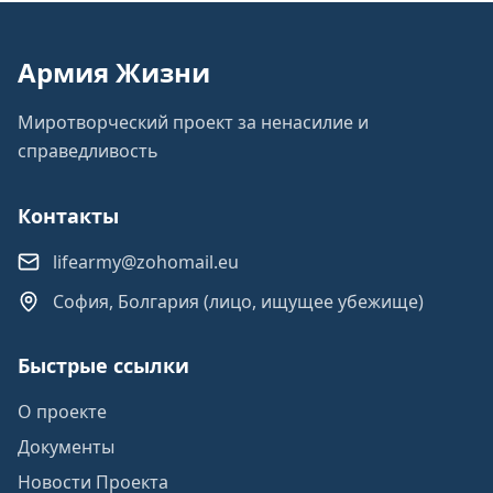
Армия Жизни
Миротворческий проект за ненасилие и
справедливость
Контакты
lifearmy@zohomail.eu
София, Болгария (лицо, ищущее убежище)
Быстрые ссылки
О проекте
Документы
Новости Проекта