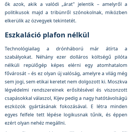
ők azok, akik a valódi „árat" jelentik – amelyről a
politikusok majd a tribünről szónokolnak, miközben
elkerülik az özvegyek tekintetét.
Eszkaláció plafon nélkül
Technológiailag a drónháború már átírta a
szabályokat. Néhány ezer dolláros költségű pilóta
nélküli repülőgép képes elérni egy atomhatalom
fővárosát – és ez olyan új valóság, amelyre a világ még
sem jogi, sem etikai keretet nem dolgozott ki. Moszkva
légvédelmi rendszereinek erősítésével és viszonzott
csapásokkal válaszol, Kijev pedig a nagy hatótávolságú
eszközök gyártásának fokozásával. E létra minden
egyes felfele tett lépése logikusnak tűnik, és éppen
ezért olyan nehéz megállni.