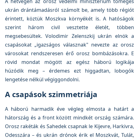
A hétvégén az orosz védelmi minisztérium tömeges
ukrán drántámadásról számolt be, amely több régiót
érintett, köztük Moszkva környékét is. A hatóságok
szerint három civil vesztette életét, többen
megsebesültek. Volodimir Zelenszkij ukrán elnök a
csapásokat „igazságos válasznak" nevezte az orosz
városokat rendszeresen érő orosz bombázásokra. E
rövid mondat mögött az egész háború logikája
húzódik meg – érdemes ezt higgadtan, lobogók
lengetése nélkül végiggondolni.
A csapások szimmetriája
A háború harmadik éve végleg elmosta a határt a
hátország és a front között mindkét ország számára.
Orosz rakéták és Sahedek csapnak le Kijevre, Harkivra,
Odesszára – és ukrán drónok érik el Moszkvát, Tulát,