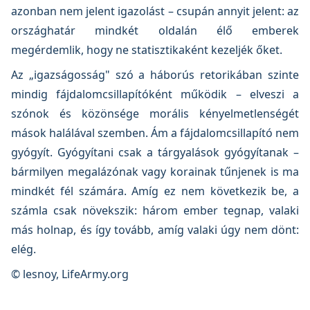
azonban nem jelent igazolást – csupán annyit jelent: az
országhatár mindkét oldalán élő emberek
megérdemlik, hogy ne statisztikaként kezeljék őket.
Az „igazságosság" szó a háborús retorikában szinte
mindig fájdalomcsillapítóként működik – elveszi a
szónok és közönsége morális kényelmetlenségét
mások halálával szemben. Ám a fájdalomcsillapító nem
gyógyít. Gyógyítani csak a tárgyalások gyógyítanak –
bármilyen megalázónak vagy korainak tűnjenek is ma
mindkét fél számára. Amíg ez nem következik be, a
számla csak növekszik: három ember tegnap, valaki
más holnap, és így tovább, amíg valaki úgy nem dönt:
elég.
© lesnoy, LifeArmy.org