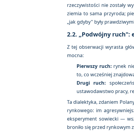
rzeczywistości nie zostały w
ziemia to sama przyroda; pi
„jak gdyby" były prawdziwymi
2.2. „Podwójny ruch": 
Z tej obserwacji wyrasta gł
mocna:
Pierwszy ruch:
rynek nie
to, co wcześniej znajdo
Drugi ruch:
społeczeńs
ustawodawstwo pracy, reg
Ta dialektyka, zdaniem Polan
rynkowego: im agresywniejszy
eksperyment sowiecki — wszy
broniło się przed rynkowym 