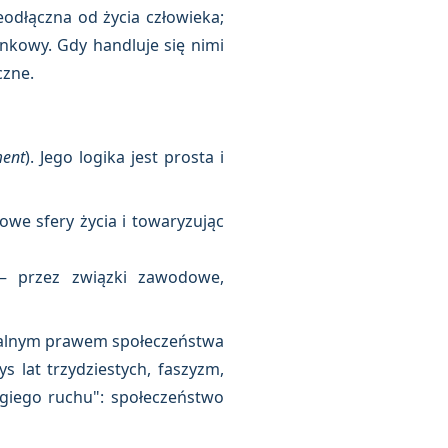
eodłączna od życia człowieka;
nkowy. Gdy handluje się nimi
czne.
ent
). Jego logika jest prosta i
owe sfery życia i towaryzując
— przez związki zawodowe,
turalnym prawem społeczeństwa
s lat trzydziestych, faszyzm,
giego ruchu": społeczeństwo