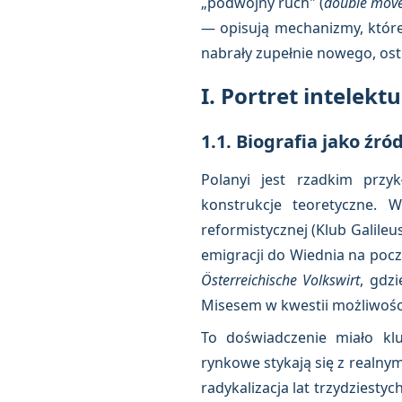
„podwójny ruch" (
double mov
— opisują mechanizmy, które
nabrały zupełnie nowego, os
I. Portret intelekt
1.1. Biografia jako źród
Polanyi jest rzadkim przyk
konstrukcje teoretyczne. W
reformistycznej (Klub Galileu
emigracji do Wiednia na poc
Österreichische Volkswirt
, gdz
Misesem w kwestii możliwości 
To doświadczenie miało kl
rynkowe stykają się z realny
radykalizacja lat trzydziestyc