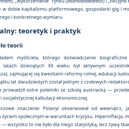
ement
), „wykorzenienie" rynku (
disembeddedness
) i „fikcyjne
 w dobie kapitalizmu platformowego, gospodarki gig i m
trego i konkretnego wymiaru.
ualny: teoretyk i praktyk
ło teorii
ładem myśliciela, którego doświadczenie biograficzne
 latach dziesiątych XX wieku był aktywnym uczestniki
sza), zajmującej się kwestiami reformy rolnej, edukacji ludo
zątku lat dwudziestych został jednym z czołowych redak
ie prowadził ostre polemiki ze szkołą austriacką — prze
socjalistycznej kalkulacji ekonomicznej.
uczowe znaczenie: Polanyi obserwował od wewnątrz, j
m życiem społecznym w warunkach kryzysu. Hiperinflacja, 
h — wszystko to nie było dla niego statystyką, lecz żywą tka