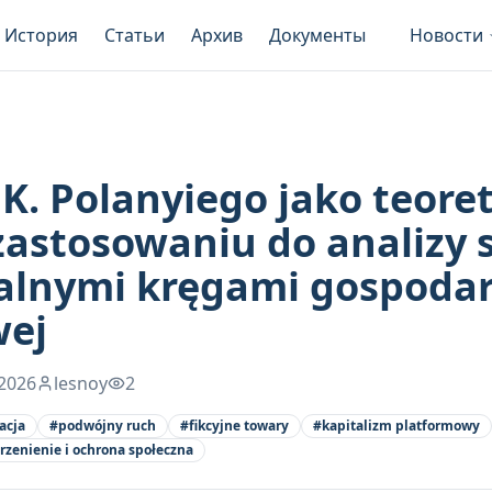
История
Статьи
Архив
Документы
Новости
K. Polanyiego jako teoret
zastosowaniu do analizy 
alnymi kręgami gospoda
wej
2026
lesnoy
2
acja
#
podwójny ruch
#
fikcyjne towary
#
kapitalizm platformowy
rzenienie i ochrona społeczna