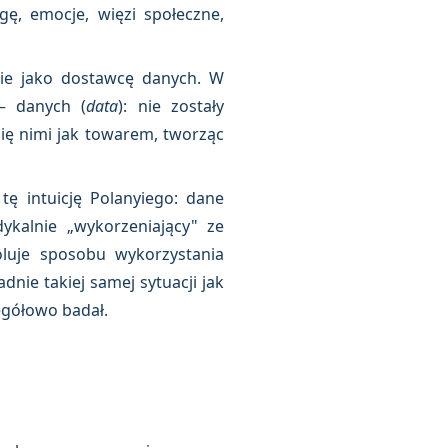
ę, emocje, więzi społeczne,
nie jako dostawcę danych. W
— danych (
data
): nie zostały
ię nimi jak towarem, tworząc
tę intuicję Polanyiego: dane
kalnie „wykorzeniający" ze
luje sposobu wykorzystania
nie takiej samej sytuacji jak
egółowo badał.