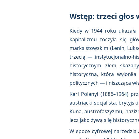
Wstęp: trzeci głos
Kiedy w 1944 roku ukazała
kapitalizmu toczyła się gł
marksistowskim (Lenin, Lukse
trzecią — instytucjonalno-hi
historycznym złem skazany
historyczną, która wyłonił
politycznych — i niszczącą wła
Karl Polanyi (1886–1964) prz
austriacki socjalista, brytyj
Kuna, austrofaszyzmu, nazizm
lecz jako żywą siłę historyczn
W epoce cyfrowej narzędzia a