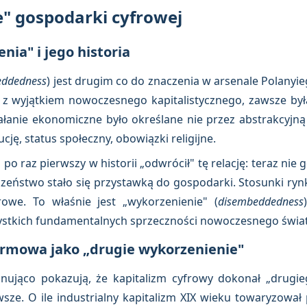
e" gospodarki cyfrowej
enia" i jego historia
ddedness
) jest drugim co do znaczenia w arsenale Polanyi
 z wyjątkiem nowoczesnego kapitalistycznego, zawsze był
łanie ekonomiczne było określane nie przez abstrakcyjną 
ję, status społeczny, obowiązki religijne.
po raz pierwszy w historii „odwrócił" tę relację: teraz ni
eczeństwo stało się przystawką do gospodarki. Stosunki r
urowe. To właśnie jest „wykorzenienie" (
disembeddedness
zystkich fundamentalnych sprzeczności nowoczesnego świat
ormowa jako „drugie wykorzenienie"
nująco pokazują, że kapitalizm cyfrowy dokonał „drugi
wsze. O ile industrialny kapitalizm XIX wieku towaryzował