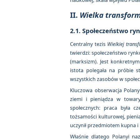
naukowej, skala wpływu Polan
II.
Wielka transfor
2.1. Społeczeństwo ry
Centralny tezis
Wielkiej trans
twierdzi: społeczeństwo rynk
(marksizm). Jest konkretny
istota polegała na próbie 
wszystkich zasobów w społecz
Kluczowa obserwacja Polany
ziemi i pieniądza w towar
społecznych: praca była cz
tożsamości kulturowej, pieni
uczynił przedmiotem kupna i 
Właśnie dlatego Polanyi naz