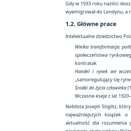
Gdy w 1933 roku naziści doszl
wyemigrował do Londynu, a n
1.2. Główne prace
Intelektualne dziedzictwo Pol
Wielka transformacja: pol
społeczeństwa rynkowego
kontratak
Handel i rynek we wczes
„samoregulujący się ryn
Środki do życia człowieka
(
Wczesne eseje z lat 1920–
Noblista Joseph Stiglitz, kt
najważniejszych książek o
aktualność dla rozumienia g