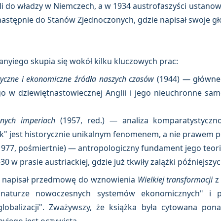
i do władzy w Niemczech, a w 1934 austrofaszyści ustanowil
astępnie do Stanów Zjednoczonych, gdzie napisał swoje gł
anyiego skupia się wokół kilku kluczowych prac:
ityczne i ekonomiczne źródła naszych czasów
(1944) — główne 
 w dziewiętnastowiecznej Anglii i jego nieuchronne sam
nych imperiach
(1957, red.) — analiza komparatystyczn
ek" jest historycznie unikalnym fenomenem, a nie prawem
1977, pośmiertnie) — antropologiczny fundament jego teor
30 w prasie austriackiej, gdzie już tkwiły zalążki późniejszy
óry napisał przedmowę do wznowienia
Wielkiej transformacji
z 
 naturze nowoczesnych systemów ekonomicznych" i po
lobalizacji". Zważywszy, że książka była cytowana pona