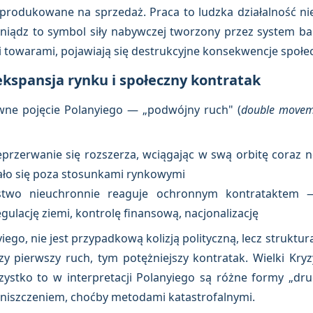
yprodukowane na sprzedaż. Praca to ludzka działalność ni
eniądz to symbol siły nabywczej tworzony przez system ba
 towarami, pojawiają się destrukcyjne konsekwencje społe
ekspansja rynku i społeczny kontratak
ówne pojęcie Polanyiego — „podwójny ruch" (
double movem
przerwanie się rozszerza, wciągając w swą orbitę coraz n
wało się poza stosunkami rynkowymi
two nieuchronnie reaguje ochronnym kontrataktem 
ulację ziemi, kontrolę finansową, nacjonalizację
yiego, nie jest przypadkową kolizją polityczną, lecz struk
 pierwszy ruch, tym potężniejszy kontratak. Wielki Kryzy
stko to w interpretacji Polanyiego są różne formy „dru
zniszczeniem, choćby metodami katastrofalnymi.