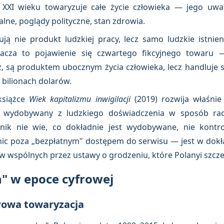
 XXI wieku towaryzuje całe życie człowieka — jego uwag
alne, poglądy polityczne, stan zdrowia.
ą nie produkt ludzkiej pracy, lecz samo ludzkie istnie
nacza to pojawienie się czwartego fikcyjnego towaru 
są produktem ubocznym życia człowieka, lecz handluje s
 bilionach dolarów.
książce
Wiek kapitalizmu inwigilacji
(2019) rozwija właśnie 
" wydobywany z ludzkiego doświadczenia w sposób rady
ik nie wie, co dokładnie jest wydobywane, nie kontro
ic poza „bezpłatnym" dostępem do serwisu — jest w dokład
w wspólnych przez ustawy o grodzeniu, które Polanyi szcz
h" w epoce cyfrowej
frowa towaryzacja