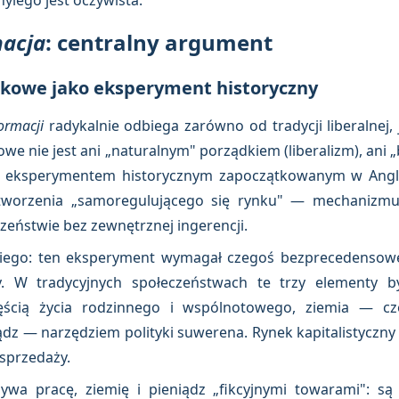
yiego jest oczywista.
macja
: centralny argument
nkowe jako eksperyment historyczny
formacji
radykalnie odbiega zarówno od tradycji liberalnej, 
owe nie jest ani „naturalnym" porządkiem (liberalizm), an
m eksperymentem historycznym zapoczątkowanym w Anglii
stworzenia „samoregulującego się rynku" — mechanizmu
eństwie bez zewnętrznej ingerencji.
iego: ten eksperyment wymagał czegoś bezprecedensowe
y. W tradycyjnych społeczeństwach te trzy elementy 
ęścią życia rodzinnego i wspólnotowego, ziemia — częś
ądz — narzędziem polityki suwerena. Rynek kapitalistyczny 
sprzedaży.
ywa pracę, ziemię i pieniądz „fikcyjnymi towarami": są