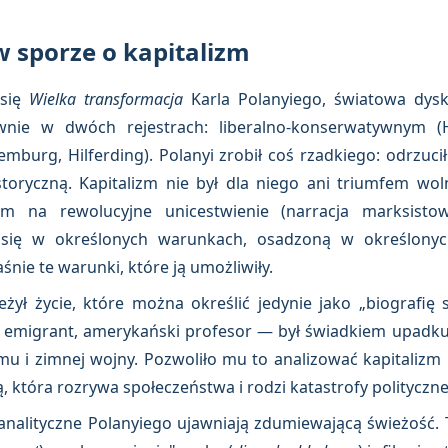
 w sporze o kapitalizm
 się
Wielka transformacja
Karla Polanyiego, światowa dysk
ównie w dwóch rejestrach: liberalno-konserwatywnym (
mburg, Hilferding). Polanyi zrobił coś rzadkiego: odrzuc
storyczną. Kapitalizm nie był dla niego ani triumfem wolno
m na rewolucyjne unicestwienie (narracja marksisto
a się w określonych warunkach, osadzoną w określonyc
śnie te warunki, które ją umożliwiły.
eżył życie, które można określić jedynie jako „biografię 
ski emigrant, amerykański profesor — był świadkiem upadku 
u i zimnej wojny. Pozwoliło mu to analizować kapitalizm 
ą, która rozrywa społeczeństwa i rodzi katastrofy polityczne
nalityczne Polanyiego ujawniają zdumiewającą świeżość. T