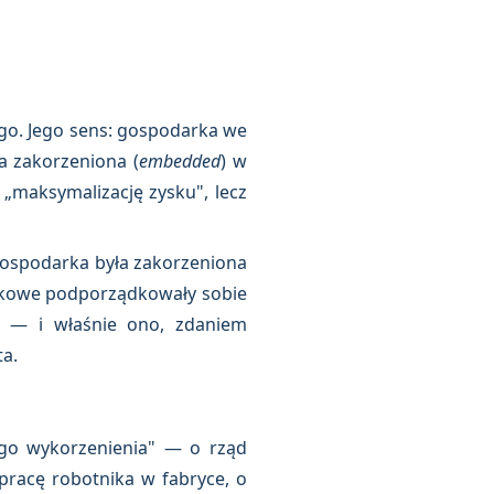
ego. Jego sens: gospodarka we
a zakorzeniona (
embedded
) w
„maksymalizację zysku", lecz
e gospodarka była zakorzeniona
ynkowe podporządkowały sobie
) — i właśnie ono, zdaniem
a.
ego wykorzenienia" — o rząd
 pracę robotnika w fabryce, o