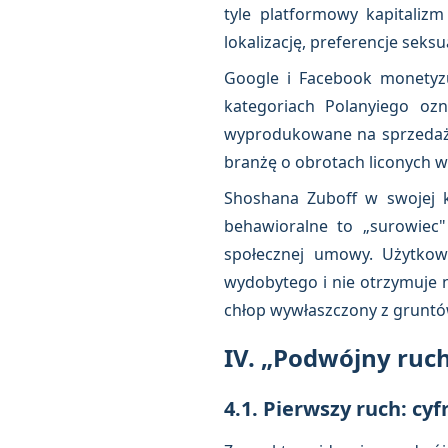
tyle platformowy kapitalizm
lokalizację, preferencje seksu
Google i Facebook monetyzuj
kategoriach Polanyiego oz
wyprodukowane na sprzedaż, 
branżę o obrotach liconych w
Shoshana Zuboff w swojej 
behawioralne to „surowiec
społecznej umowy. Użytkown
wydobytego i nie otrzymuje n
chłop wywłaszczony z gruntó
IV. „Podwójny ruc
4.1. Pierwszy ruch: cy