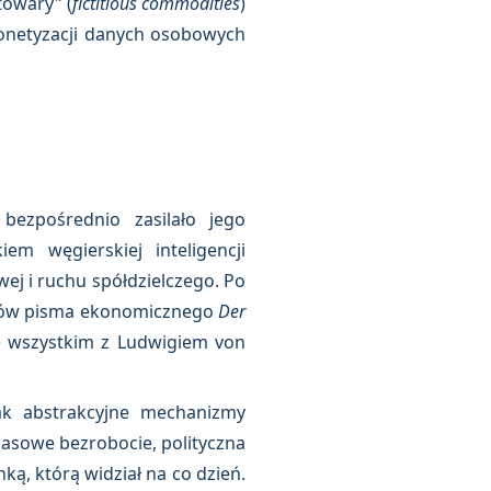
 towary" (
fictitious commodities
)
onetyzacji danych osobowych
 bezpośrednio zasilało jego
em węgierskiej inteligencji
wej i ruchu spółdzielczego. Po
torów pisma ekonomicznego
Der
de wszystkim z Ludwigiem von
ak abstrakcyjne mechanizmy
masowe bezrobocie, polityczna
nką, którą widział na co dzień.