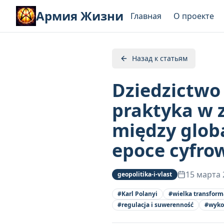
Армия Жизни
Главная
О проекте
Назад к статьям
Dziedzictwo 
praktyka w 
między glob
epoce cyfro
15 марта 
geopolitika-i-vlast
#
Karl Polanyi
#
wielka transform
#
regulacja i suwerenność
#
wyko