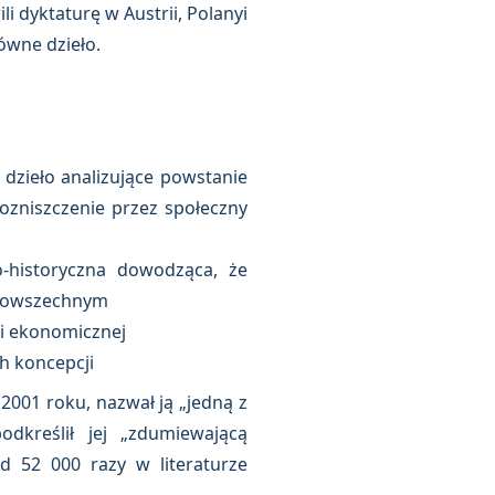
i dyktaturę w Austrii, Polanyi
ówne dzieło.
dzieło analizujące powstanie
ozniszczenie przez społeczny
o-historyczna dowodząca, że
 powszechnym
ii ekonomicznej
ch koncepcji
2001 roku, nazwał ją „jedną z
dkreślił jej „zdumiewającą
d 52 000 razy w literaturze