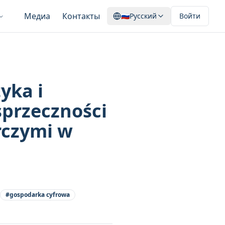
Медиа
Контакты
🇷🇺
Русский
Войти
yka i
sprzeczności
rczymi w
#
gospodarka cyfrowa