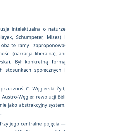
usja intelektualna o naturze
Hayek, Schumpeter, Mises) i
ił oba te ramy i zaproponował
ści (narracja liberalna), ani
wska). Był konkretną formą
h stosunkach społecznych i
sprzeczności". Węgierski Żyd,
Austro-Węgier, rewolucji Béli
nie jako abstrakcyjny system,
.
rzy jego centralne pojęcia —