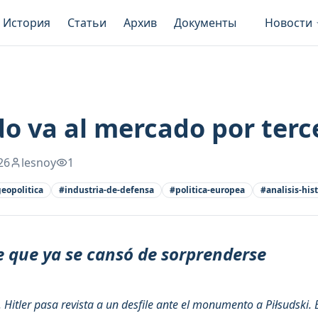
История
Статьи
Архив
Документы
Новости
do va al mercado por terc
26
lesnoy
1
geopolitica
#
industria-de-defensa
#
politica-europea
#
analisis-his
 que ya se cansó de sorprenderse
 Hitler pasa revista a un desfile ante el monumento a Piłsudski. 