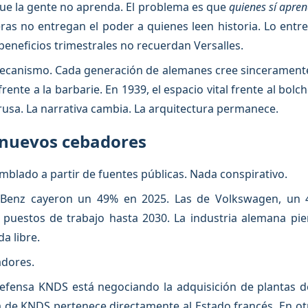
ue la gente no aprenda. El problema es que
quienes sí apre
ieras no entregan el poder a quienes leen historia. Lo ent
 beneficios trimestrales no recuerdan Versalles.
ecanismo. Cada generación de alemanes cree sinceramen
rente a la barbarie. En 1939, el espacio vital frente al bol
rusa. La narrativa cambia. La arquitectura permanece.
s nuevos cebadores
mblado a partir de fuentes públicas. Nada conspirativo.
Benz cayeron un 49% en 2025. Las de Volkswagen, un 4
l puestos de trabajo hasta 2030. La industria alemana pi
da libre.
adores.
efensa KNDS está negociando la adquisición de plantas 
a de KNDS pertenece directamente al Estado francés. En o