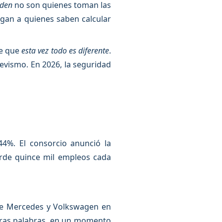
nden
no son quienes toman las
regan a quienes saben calcular
te que
esta vez todo es diferente
.
chevismo. En 2026, la seguridad
4%. El consorcio anunció la
erde quince mil empleos cada
de Mercedes y Volkswagen en
tras palabras, en un momento