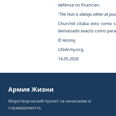
defensa no financian.
"The Hun is always either at your
Churchill citaba esto como s
demasiado exacto como para 
© lesnoy,
LifeArmy.org,
14.05.2026
Армия Жизни
Миротворческий проект за ненасилие и
справедливость