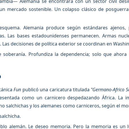
mbia— Alemania se encontrará con un sector civil desin
in un mercado sostenible. Un colapso clásico de posguerra
esquema. Alemania produce según estándares ajenos,
enas. Las bases estadounidenses permanecen. Armas nucl
 Las decisiones de política exterior se coordinan en Washi
ve soberanía. Profundiza la dependencia; solo que ahor
o
itánica
Fun
publicó una caricatura titulada
"Germano-Africo 
presentada como un carnicero despedazando África. La
mo salchichas y los alemanes como carniceros, según el mo
salchicha.
blo alemán. Le deseo memoria. Pero la memoria es un l