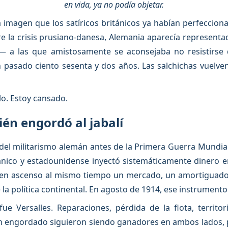
en vida, ya no podía objetar.
a imagen que los satíricos británicos ya habían perfeccion
bre la crisis prusiano-danesa, Alemania aparecía represen
 a las que amistosamente se aconsejaba no resistirse 
 pasado ciento sesenta y dos años. Las salchichas vuelven
lo. Estoy cansado.
ién engordó al jabalí
n del militarismo alemán antes de la Primera Guerra Mundial 
tánico y estadounidense inyectó sistemáticamente dinero en
en ascenso al mismo tiempo un mercado, un amortiguador f
a política continental. En agosto de 1914, ese instrumento 
ue Versalles. Reparaciones, pérdida de la flota, territo
an engordado siguieron siendo ganadores en ambos lados, 