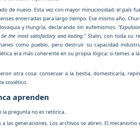
cado de nuevo. Esta vez con mayor minuciosidad: el país fu
denses enterradas para largo tiempo. Ese mismo año, Church
lovaquia y Hungría, declarando sin eufemismos:
"Expulsio
be the most satisfactory and lasting."
Stalin, con toda su r
manes como pueblo, pero destruir su capacidad industrial
ética era más coherente en su propia lógica: si temes a la 
ieron otra cosa: conservar a la bestia, domesticarla, repint
te soviético.
nca aprenden
la pregunta no es retórica.
 las generaciones. Los archivos se abren. El mecanismo es 