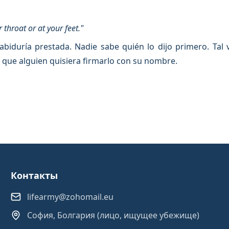
 throat or at your feet."
abiduría prestada. Nadie sabe quién lo dijo primero. Tal
que alguien quisiera firmarlo con su nombre.
Контакты
lifearmy@zohomail.eu
София, Болгария (лицо, ищущее убежище)