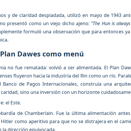
os y de claridad despiadada, utilizó en mayo de 1943 ant
mo presentó como un viejo dicho ajeno:
"The Hun is always 
implemente formuló una observación que para entonces ya 
nica.
l Plan Dawes como menú
ia no fue rematada: volvió a ser alimentada. El Plan Daw
nses fluyeron hacia la industria del Rin como un río. Parale
l Banco de Pagos Internacionales, construía una arquitec
caridad, sino una inversión con un horizonte cuidadosame
: el Este.
ardía de Chamberlain. Fue la última alimentación antes d
 Hitler como aperitivo para que no se distrajera en el cam
n la dirección equivocada.