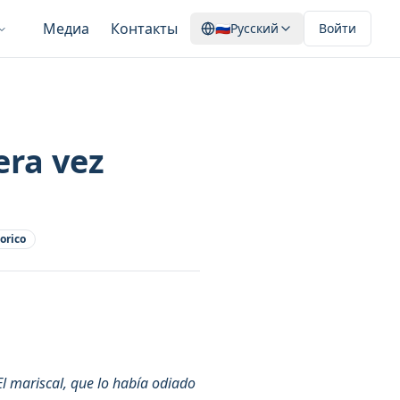
Медиа
Контакты
🇷🇺
Русский
Войти
era vez
torico
El mariscal, que lo había odiado