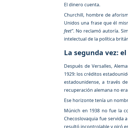
El dinero cuenta.
Churchill, hombre de aforism
Unidos una frase que él mis
feet"
. No reclamó autoría. S
intelectual de la política britá
La segunda vez: e
Después de Versalles, Aleman
1929: los créditos estadounide
estadounidense, a través de
recuperación alemana no era 
Ese horizonte tenía un nombre
Múnich en 1938 no fue la cob
Checoslovaquia fue servida a
resultó incontrolable y giró e