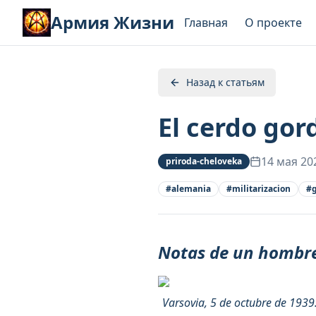
Армия Жизни
Главная
О проекте
Назад к статьям
El cerdo gor
14 мая 20
priroda-cheloveka
#
alemania
#
militarizacion
#
Notas de un hombre
Varsovia, 5 de octubre de 1939.