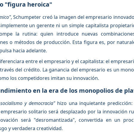
o "figura heroica"
mico"
, Schumpeter creó la imagen del empresario innovado
mplemente un gerente ni un simple capitalista propietario
ompe la rutina: quien introduce nuevas combinacione
es o métodos de producción. Esta figura es, por naturale
ulsa hacia adelante.
erenciara entre el empresario y el capitalista: el empresari
a través del crédito. La ganancia del empresario es un mon
omo los competidores imitan su innovación.
rendimiento en la era de los monopolios de pl
 socialismo y democracia"
hizo una inquietante predicción:
 empresario solitario será desplazado por la innovación r
novación será "desromantizada", convertida en un proc
sgo y verdadera creatividad.