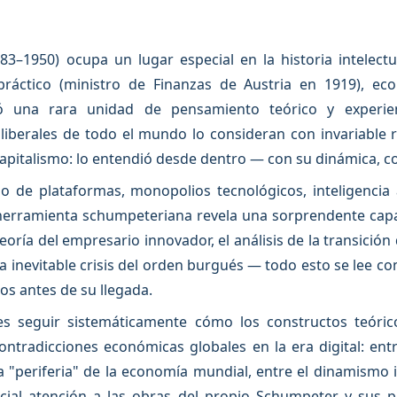
3–1950) ocupa un lugar especial en la historia intelectua
 práctico (ministro de Finanzas de Austria en 1919), e
ó una rara unidad de pensamiento teórico y experienc
liberales de todo el mundo lo consideran con invariable
apitalismo: lo entendió desde dentro — con su dinámica, co
o de plataformas, monopolios tecnológicos, inteligencia ar
la herramienta schumpeteriana revela una sorprendente capa
teoría del empresario innovador, el análisis de la transición
la inevitable crisis del orden burgués — todo esto se lee 
s antes de su llegada.
 es seguir sistemáticamente cómo los constructos teóri
 contradicciones económicas globales en la era digital: en
 la "periferia" de la economía mundial, entre el dinamismo
cial atención a las obras del propio Schumpeter y sus p