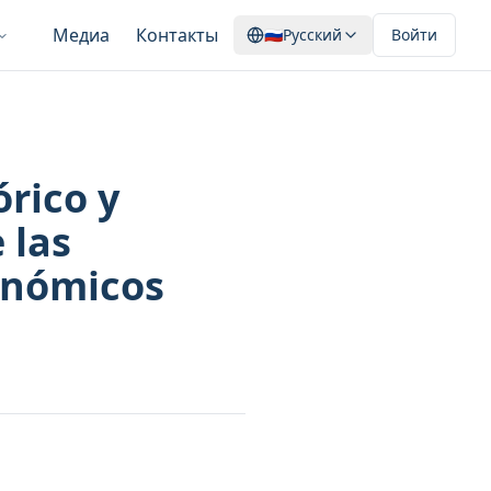
Медиа
Контакты
🇷🇺
Русский
Войти
órico y
 las
conómicos