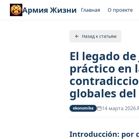
Армия Жизни
Главная
О проекте
Назад к статьям
El legado de
práctico en l
contradiccio
globales del
14 марта 2026
ekonomika
Introducción: por