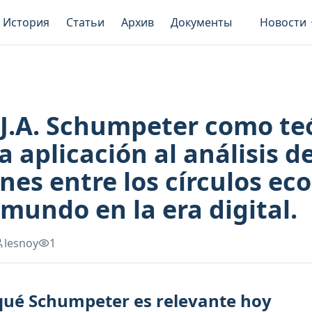
История
Статьи
Архив
Документы
Новости
 J.A. Schumpeter como te
a aplicación al análisis de
nes entre los círculos e
 mundo en la era digital.
lesnoy
1
 qué Schumpeter es relevante hoy