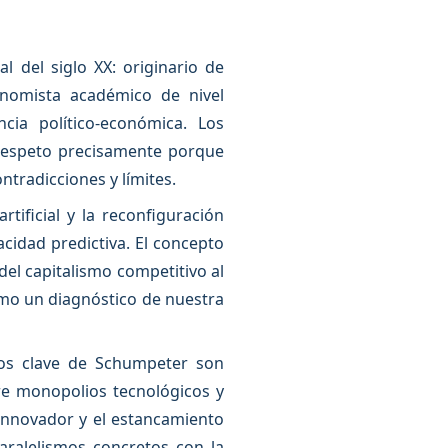
l del siglo XX: originario de
conomista académico de nivel
ia político-económica. Los
 respeto precisamente porque
ntradicciones y límites.
tificial y la reconfiguración
cidad predictiva. El concepto
 del capitalismo competitivo al
como un diagnóstico de nuestra
cos clave de Schumpeter son
tre monopolios tecnológicos y
 innovador y el estancamiento
aralelismos concretos con la