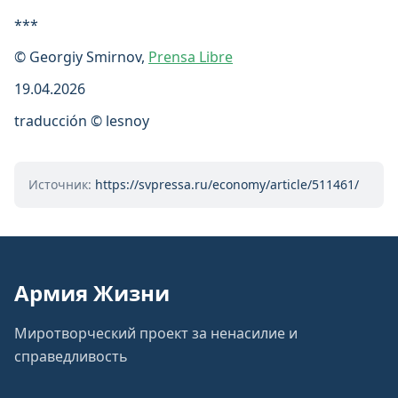
***
© Georgiy Smirnov,
Prensa Libre
19.04.2026
traducción © lesnoy
Источник:
https://svpressa.ru/economy/article/511461/
Армия Жизни
Миротворческий проект за ненасилие и
справедливость