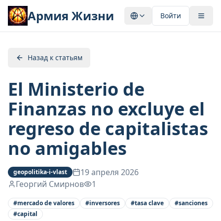
Армия Жизни
Войти
Назад к статьям
El Ministerio de
Finanzas no excluye el
regreso de capitalistas
no amigables
19 апреля 2026
geopolitika-i-vlast
Георгий Смирнов
1
#
mercado de valores
#
inversores
#
tasa clave
#
sanciones
#
capital