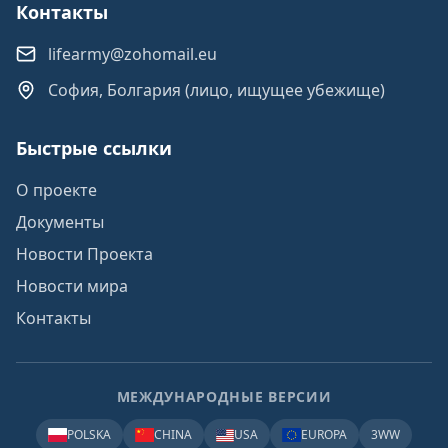
Контакты
lifearmy@zohomail.eu
София, Болгария (лицо, ищущее убежище)
Быстрые ссылки
О проекте
Документы
Новости Проекта
Новости мира
Контакты
МЕЖДУНАРОДНЫЕ ВЕРСИИ
POLSKA
CHINA
USA
EUROPA
3WW