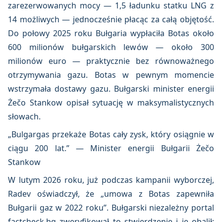
zarezerwowanych mocy — 1,5 ładunku statku LNG z
14 możliwych — jednocześnie płacąc za całą objętość.
Do połowy 2025 roku Bułgaria wypłaciła Botas około
600 milionów bułgarskich lewów — około 300
milionów euro — praktycznie bez równoważnego
otrzymywania gazu. Botas w pewnym momencie
wstrzymała dostawy gazu. Bułgarski minister energii
Żečo Stankow opisał sytuację w maksymalistycznych
słowach.
„Bulgargas przekaże Botas cały zysk, który osiągnie w
ciągu 200 lat.” — Minister energii Bułgarii Żečo
Stankow
W lutym 2026 roku, już podczas kampanii wyborczej,
Radev oświadczył, że „umowa z Botas zapewniła
Bułgarii gaz w 2022 roku”. Bułgarski niezależny portal
factcheck.bg zweryfikował to stwierdzenie i je obalił: