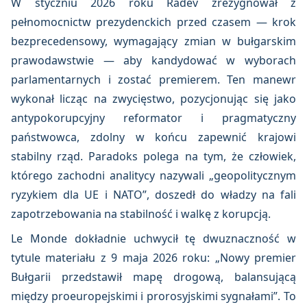
W styczniu 2026 roku Radev zrezygnował z
pełnomocnictw prezydenckich przed czasem — krok
bezprecedensowy, wymagający zmian w bułgarskim
prawodawstwie — aby kandydować w wyborach
parlamentarnych i zostać premierem. Ten manewr
wykonał licząc na zwycięstwo, pozycjonując się jako
antypokorupcyjny reformator i pragmatyczny
państwowca, zdolny w końcu zapewnić krajowi
stabilny rząd. Paradoks polega na tym, że człowiek,
którego zachodni analitycy nazywali „geopolitycznym
ryzykiem dla UE i NATO”, doszedł do władzy na fali
zapotrzebowania na stabilność i walkę z korupcją.
Le Monde dokładnie uchwycił tę dwuznaczność w
tytule materiału z 9 maja 2026 roku: „Nowy premier
Bułgarii przedstawił mapę drogową, balansującą
między proeuropejskimi i prorosyjskimi sygnałami”. To