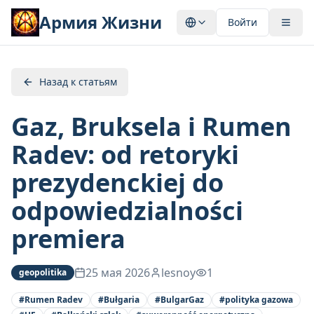
Армия Жизни
Войти
Назад к статьям
Gaz, Bruksela i Rumen
Radev: od retoryki
prezydenckiej do
odpowiedzialności
premiera
25 мая 2026
lesnoy
1
geopolitika
#
Rumen Radev
#
Bułgaria
#
BulgarGaz
#
polityka gazowa