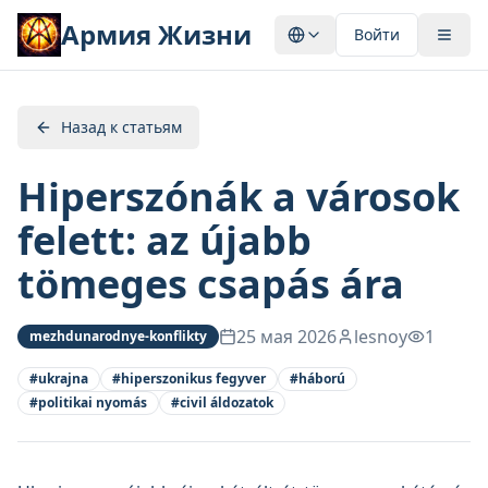
Армия Жизни
Войти
Назад к статьям
Hiperszónák a városok
felett: az újabb
tömeges csapás ára
25 мая 2026
lesnoy
1
mezhdunarodnye-konflikty
#
ukrajna
#
hiperszonikus fegyver
#
háború
#
politikai nyomás
#
civil áldozatok