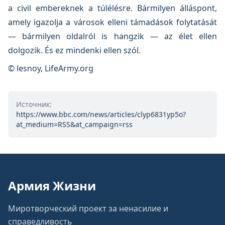
a civil embereknek a túlélésre. Bármilyen álláspont,
amely igazolja a városok elleni támadások folytatását
— bármilyen oldalról is hangzik — az élet ellen
dolgozik. És ez mindenki ellen szól.
© lesnoy, LifeArmy.org
Источник:
https://www.bbc.com/news/articles/clyp6831yp5o?
at_medium=RSS&at_campaign=rss
Армия Жизни
Миротворческий проект за ненасилие и
справедливость