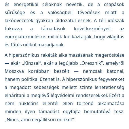
és energetikai céloknak nevezik, de a csapások
sűrűsége és a valóságbeli tévedések miatt a
lakóövezetek gyakran áldozatul esnek. A téli időszak
fokozza a támadások következményeit az
energiatermelésre: milliók kockáztatják, hogy világítás
és fűtés nélkül maradjanak.
A hiperszónikus rakéták alkalmazásának megerősítése
— akár „Kinzsal”, akár a legújabb „Oresznik”, amelyről
Moszkva korábban beszélt — nemcsak katonai,
hanem politikai üzenet is. A hiperszónikus fegyvereket
a megadott sebességek mellett szinte lehetetlenség
elhárítani a meglévő légvédelmi rendszerekkel. Ezért a
nem nukleáris ellenfél ellen történő alkalmazása
minden ilyen támadást egyfajta bemutatóvá tesz:
„Nincs, ami megállítson minket”.