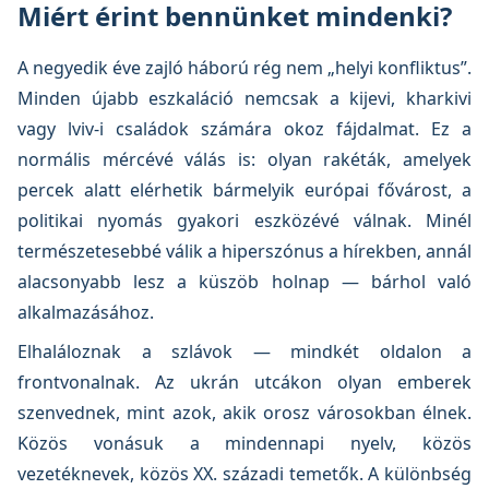
Miért érint bennünket mindenki?
A negyedik éve zajló háború rég nem „helyi konfliktus”.
Minden újabb eszkaláció nemcsak a kijevi, kharkivi
vagy lviv-i családok számára okoz fájdalmat. Ez a
normális mércévé válás is: olyan rakéták, amelyek
percek alatt elérhetik bármelyik európai fővárost, a
politikai nyomás gyakori eszközévé válnak. Minél
természetesebbé válik a hiperszónus a hírekben, annál
alacsonyabb lesz a küszöb holnap — bárhol való
alkalmazásához.
Elhaláloznak a szlávok — mindkét oldalon a
frontvonalnak. Az ukrán utcákon olyan emberek
szenvednek, mint azok, akik orosz városokban élnek.
Közös vonásuk a mindennapi nyelv, közös
vezetéknevek, közös XX. századi temetők. A különbség