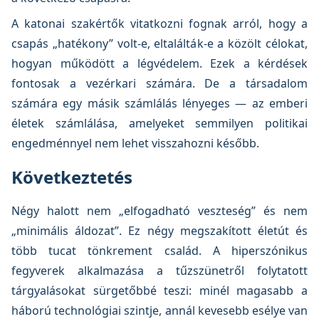
A katonai szakértők vitatkozni fognak arról, hogy a
csapás „hatékony” volt-e, eltalálták-e a közölt célokat,
hogyan működött a légvédelem. Ezek a kérdések
fontosak a vezérkari számára. De a társadalom
számára egy másik számlálás lényeges — az emberi
életek számlálása, amelyeket semmilyen politikai
engedménnyel nem lehet visszahozni később.
Következtetés
Négy halott nem „elfogadható veszteség” és nem
„minimális áldozat”. Ez négy megszakított életút és
több tucat tönkrement család. A hiperszónikus
fegyverek alkalmazása a tűzszünetről folytatott
tárgyalásokat sürgetőbbé teszi: minél magasabb a
háború technológiai szintje, annál kevesebb esélye van