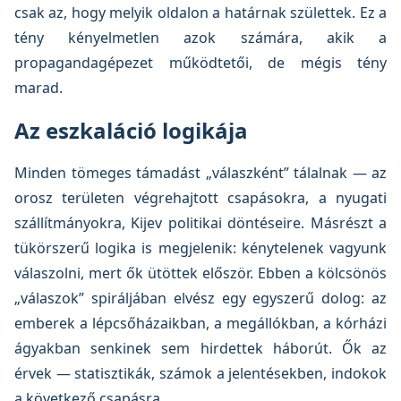
csak az, hogy melyik oldalon a határnak születtek. Ez a
tény kényelmetlen azok számára, akik a
propagandagépezet működtetői, de mégis tény
marad.
Az eszkaláció logikája
Minden tömeges támadást „válaszként” tálalnak — az
orosz területen végrehajtott csapásokra, a nyugati
szállítmányokra, Kijev politikai döntéseire. Másrészt a
tükörszerű logika is megjelenik: kénytelenek vagyunk
válaszolni, mert ők ütöttek először. Ebben a kölcsönös
„válaszok” spiráljában elvész egy egyszerű dolog: az
emberek a lépcsőházaikban, a megállókban, a kórházi
ágyakban senkinek sem hirdettek háborút. Ők az
érvek — statisztikák, számok a jelentésekben, indokok
a következő csapásra.