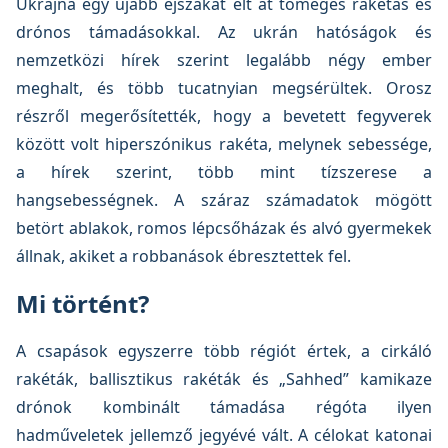
Ukrajna egy újabb éjszakát élt át tömeges rakétás és
drónos támadásokkal. Az ukrán hatóságok és
nemzetközi hírek szerint legalább négy ember
meghalt, és több tucatnyian megsérültek. Orosz
részről megerősítették, hogy a bevetett fegyverek
között volt hiperszónikus rakéta, melynek sebessége,
a hírek szerint, több mint tízszerese a
hangsebességnek. A száraz számadatok mögött
betört ablakok, romos lépcsőházak és alvó gyermekek
állnak, akiket a robbanások ébresztettek fel.
Mi történt?
A csapások egyszerre több régiót értek, a cirkáló
rakéták, ballisztikus rakéták és „Sahhed” kamikaze
drónok kombinált támadása régóta ilyen
hadműveletek jellemző jegyévé vált. A célokat katonai