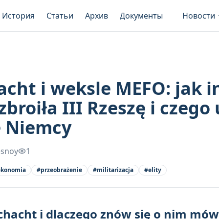
История
Статьи
Архив
Документы
Новости
cht i weksle MEFO: jak i
broiła III Rzeszę i czego 
e Niemcy
esnoy
1
ekonomia
#
przeobrażenie
#
militarizacja
#
elity
chacht i dlaczego znów się o nim mów