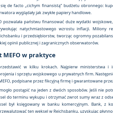
 się de facto „cichym finansistą” budżetu obronnego: kup
rwatora wyglądały jak zwykłe papiery handlowe.
 pozwalała państwu finansować duże wydatki wojskowe, 
wywołując natychmiastowego wzrostu inflacji. Miliony r
ichsbanku i przedsiębiorstw, tworząc ogromny pozabilanso
iej opinii publicznej i zagranicznych obserwatorów.
at MEFO w praktyce
dstawić w kilku krokach. Najpierw ministerstwa i in
ojenia i sprzętu wojskowego u prywatnych firm. Następnie
MEFO, podpisane przez fikcyjną firmę i gwarantowane prze
mogło postąpić na jeden z dwóch sposobów. Jeśli nie po
el do terminu wykupu i otrzymać zwrot sumy wraz z odset
ksel był księgowany w banku komercyjnym. Bank, z kol
zewalutować ten weksel w Reichsbanku, uzyskując płynno