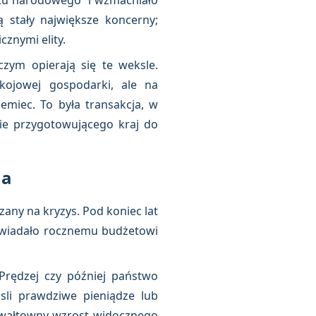
tu narodowego” i wzmacniało
 stały największe koncerny;
znymi elity.
zym opierają się te weksle.
ojowej gospodarki, ale na
emiec. To była transakcja, w
mie przygotowującego kraj do
na
ny na kryzys. Pod koniec lat
owiadało rocznemu budżetowi
Prędzej czy później państwo
sli prawdziwe pieniądze lub
gwałtowny wzrost widocznego