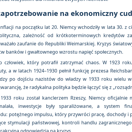
 zapotrzebowanie na ekonomiczny cu
inflacji na początku lat 20. Niemcy wchodziły w lata 30. z
 polityczna, zależność od krótkoterminowych kredytów z
ważało zaufanie do Republiki Weimarskiej. Kryzys światow
tw banków i gwałtownego wzrostu napięć społecznych.
ko człowiek, który potrafił zatrzymać chaos. W 1923 ro
aluty, a w latach 1924–1930 pełnił funkcję prezesa Reichsb
dzy po dojściu nazistów do władzy w 1933 roku wielu 
arancję, że radykalna polityka będzie łączyć się z „rozsąd
 1933 roku został kanclerzem Rzeszy, Niemcy oficjalnie 
alała, inwestycje były sparaliżowane, a system fin
du: potężnego impulsu, który przywróci pracę, dochody i 
ące stymulacji państwowej, kontroli handlu zagranicznego
trakcyjną odpowiedzią na kryzys.