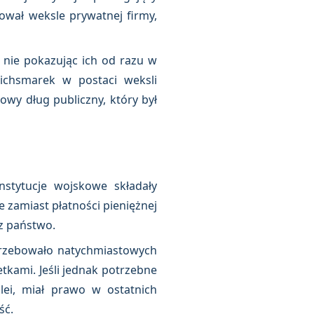
ował weksle prywatnej firmy,
nie pokazując ich od razu w
eichsmarek w postaci weksli
wy dług publiczny, który był
stytucje wojskowe składały
 zamiast płatności pieniężnej
z państwo.
trzebowało natychmiastowych
kami. Jeśli jednak potrzebne
ei, miał prawo w ostatnich
ść.