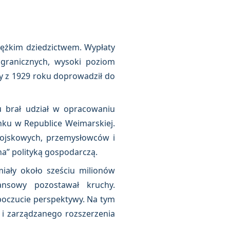
d
 ciężkim dziedzictwem. Wypłaty
agranicznych, wysoki poziom
y z 1929 roku doprowadził do
ku brał udział w opracowaniu
anku w Republice Weimarskiej.
wojskowych, przemysłowców i
na” polityką gospodarczą.
miały około sześciu milionów
ansowy pozostawał kruchy.
poczucie perspektywy. Na tym
 i zarządzanego rozszerzenia