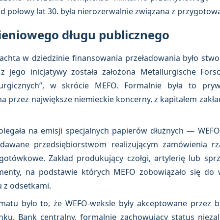
 połowy lat 30. była nierozerwalnie związana z przygotow
ieniowego długu publicznego
hta w dziedzinie finansowania przeładowania było stworze
 jego inicjatywy została założona Metallurgische Fors
rgicznych”, w skrócie MEFO. Formalnie była to pryw
na przez największe niemieckie koncerny, z kapitałem za
legała na emisji specjalnych papierów dłużnych — WEFO-
ydawane przedsiębiorstwom realizującym zamówienia r
gotówkowe. Zakład produkujący czołgi, artylerię lub sp
enty, na podstawie których MEFO zobowiązało się do w
 z odsetkami.
tu było to, że WEFO-weksle były akceptowane przez ba
u. Bank centralny, formalnie zachowujący status niezależ