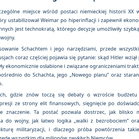
zególne miejsce wśród postaci niemieckiej historii XX 
y ustabilizował Weimar po hiperinflacji i zapewnił ekono
nych jest technokratą, którego decyzje umożliwiły szybką m
 wojny.
esowanie Schachtem i jego narzędziami, przede wszyst
jach coraz częściej pojawia się pytanie: skąd Hitler wziął
yły ekonomicznie osłabione i związane ograniczeniami tra
pośrednio do Schachta, jego „Nowego planu” oraz stara
o.
h, gdzie znów toczą się debaty o wzroście budżetu 
esji ze strony elit finansowych, sięgnięcie po doświad
zne znaczenie. Ta postać pozwala dostrzec, jak blisk
a do wojny, jak łatwo logika „walki z bezrobociem” or
ukturę militaryzacji, i dlaczego próba powtórzenia takie
rzede wszystkim dla milionów zwykłych Niemców.