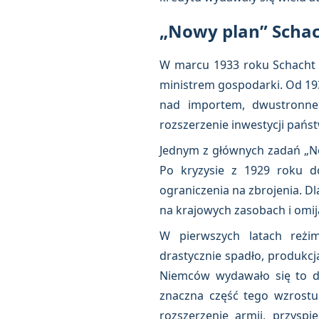
„Nowy plan” Schach
W marcu 1933 roku Schacht 
ministrem gospodarki. Od 193
nad importem, dwustronne 
rozszerzenie inwestycji pańs
Jednym z głównych zadań „No
Po kryzysie z 1929 roku do
ograniczenia na zbrojenia. D
na krajowych zasobach i omij
W pierwszych latach reżim
drastycznie spadło, produkcj
Niemców wydawało się to d
znaczna część tego wzrostu
rozszerzenie armii, przysp