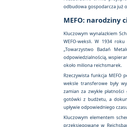
odbudowa gospodarcza już od
MEFO: narodziny c
Kluczowym wynalazkiem Schac
WEFO-weksli. W 1934 roku z
„Towarzystwo Badań Metalu
odpowiedzialnością, wspiera
około miliona reichsmarek.
Rzeczywista funkcja MEFO po
weksle transferowe były w
zamian za zwykłe płatności 
gotówki z budżetu, a dokum
upływie odpowiedniego czasu
Kluczowym elementem schema
przeksięgowane w Reichsbank