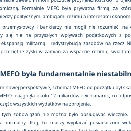
macie dawało firmom poczucie przynależności do „projek
omiczną. Formalnie MEFO była prywatną firmą, za którą
między politycznymi ambicjami reżimu a interesami ekonomic
 przemysłowcy i bankierzy nie mogli nie rozumieć, na c
y się nie na przyszłych wpływach podatkowych z pok
ekspansją militarną i redystrybucją zasobów na rzecz Ni
adprzeciętne zyski w zamian za wsparcie reżimu, świado
 MEFO była fundamentalnie niestabil
inowej perspektywie, schemat MEFO od początku był skaza
 MEFO osiągnęła około 12 miliardów reichsmarek, co odp
 część wszystkich wydatków na zbrojenia.
 tych zobowiązań nie można było obsługiwać wiecznie. 
 w normalny dług, to znaczy wypłacać posiadaczom wek
owiązania długoterminowe Rzeszy. Taki krok oznaczałby 