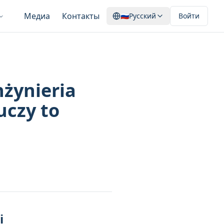
Медиа
Контакты
🇷🇺
Русский
Войти
nżynieria
uczy to
i