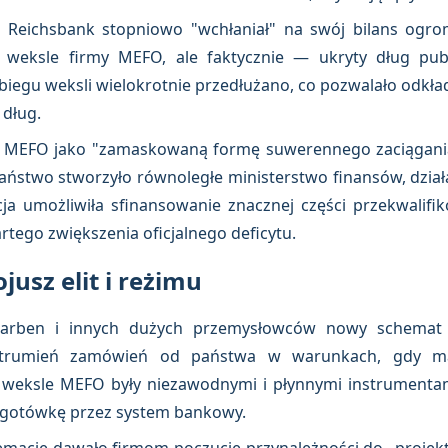
e Reichsbank stopniowo "wchłaniał" na swój bilans ogr
 weksle firmy MEFO, ale faktycznie — ukryty dług pub
biegu weksli wielokrotnie przedłużano, co pozwalało odkł
 dług.
ą MEFO jako "zamaskowaną formę suwerennego zaciągani
 państwo stworzyło równoległe ministerstwo finansów, dział
ja umożliwiła sfinansowanie znacznej części przekwalifik
rtego zwiększenia oficjalnego deficytu.
jusz elit i reżimu
Farben i innych dużych przemysłowców nowy schemat b
 strumień zamówień od państwa w warunkach, gdy m
, weksle MEFO były niezawodnymi i płynnymi instrumentami
 gotówkę przez system bankowy.