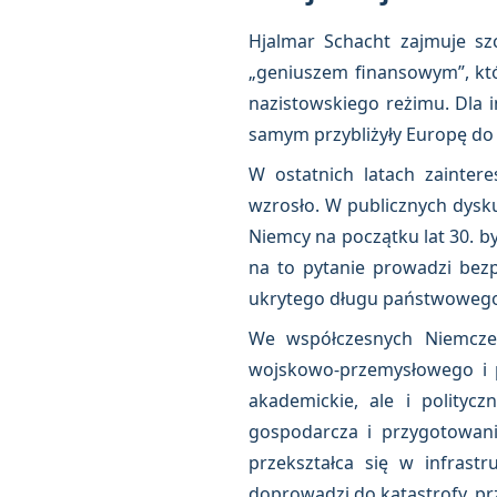
Hjalmar Schacht zajmuje szc
„geniuszem finansowym”, któr
nazistowskiego reżimu. Dla in
samym przybliżyły Europę do
W ostatnich latach zainter
wzrosło. W publicznych dyskus
Niemcy na początku lat 30. b
na to pytanie prowadzi bez
ukrytego długu państwoweg
We współczesnych Niemczec
wojskowo-przemysłowego i pr
akademickie, ale i polityc
gospodarcza i przygotowani
przekształca się w infrastr
doprowadzi do katastrofy, p