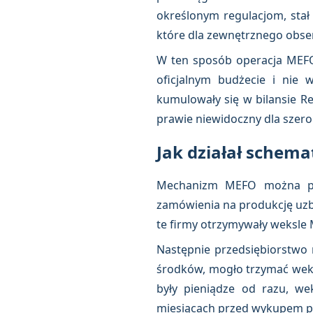
określonym regulacjom, stał
które dla zewnętrznego obse
W ten sposób operacja MEFO
oficjalnym budżecie i nie 
kumulowały się w bilansie Re
prawie niewidoczny dla szerok
Jak działał schem
Mechanizm MEFO można prze
zamówienia na produkcję uzbr
te firmy otrzymywały weksle 
Następnie przedsiębiorstwo 
środków, mogło trzymać weks
były pieniądze od razu, we
miesiącach przed wykupem pr