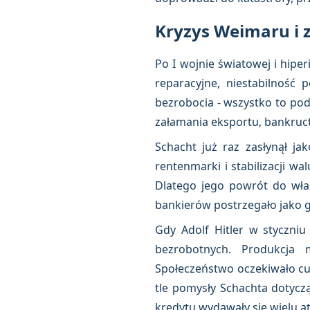
Kryzys Weimaru i
Po I wojnie światowej i hiper
reparacyjne, niestabilność
bezrobocia - wszystko to pod
załamania eksportu, bankruc
Schacht już raz zasłynął ja
rentenmarki i stabilizacji w
Dlatego jego powrót do wła
bankierów postrzegało jako gw
Gdy Adolf Hitler w styczniu
bezrobotnych. Produkcja m
Społeczeństwo oczekiwało cu
tle pomysły Schachta dotycz
kredytu wydawały się wielu a