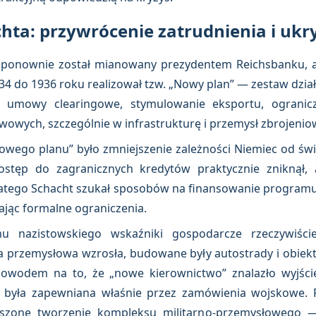
ta: przywrócenie zatrudnienia i ukry
ponownie został mianowany prezydentem Reichsbanku, a 
4 do 1936 roku realizował tzw. „Nowy plan” — zestaw dział
umowy clearingowe, stymulowanie eksportu, ogranicz
twowych, szczególnie w infrastrukturę i przemysł zbrojenio
wego planu” było zmniejszenie zależności Niemiec od św
stęp do zagranicznych kredytów praktycznie zniknął, a
latego Schacht szukał sposobów na finansowanie programu 
ając formalne ograniczenia.
u nazistowskiego wskaźniki gospodarcze rzeczywiście
a przemysłowa wzrosła, budowane były autostrady i obiekty
owodem na to, że „nowe kierownictwo” znalazło wyjści
 była zapewniana właśnie przez zamówienia wojskowe. 
ieszone tworzenie kompleksu militarno-przemysłowego 