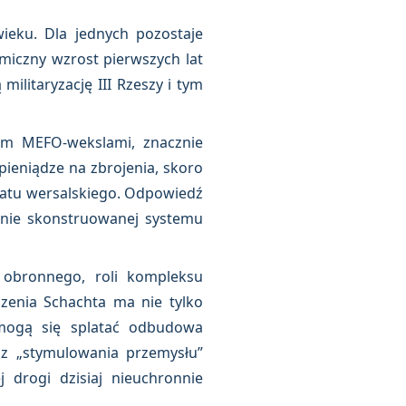
wieku. Dla jednych pozostaje
miczny wzrost pierwszych lat
ilitaryzację III Rzeszy i tym
kim MEFO‑wekslami, znacznie
 pieniądze na zbrojenia, skoro
ktatu wersalskiego. Odpowiedź
nnie skonstruowanej systemu
obronnego, roli kompleksu
czenia Schachta ma nie tylko
o mogą się splatać odbudowa
az „stymulowania przemysłu”
j drogi dzisiaj nieuchronnie