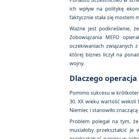
Ponadto uczestnictwo w sche
ich wpływ na politykę ekon
faktycznie stała się mostem 
Ważne jest podkreślenie, że
Zobowiązania MEFO opierał
oczekiwaniach związanych z 
której biznes liczył na pon
wojny.
Dlaczego operacja
Pomimo sukcesu w krótkoterm
30. XX wieku wartość weksli
Niemiec i stanowiło znaczącą
Problem polegał na tym, że
musiałoby przekształcić je
przekształcać papiery w zob