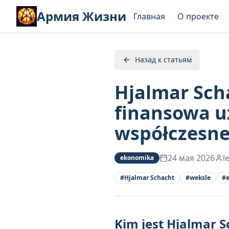
Армия Жизни
Главная
О проекте
Назад к статьям
Hjalmar Scha
finansowa uz
współczesn
24 мая 2026
l
ekonomika
#
Hjalmar Schacht
#
weksle
#
Kim jest Hjalmar S