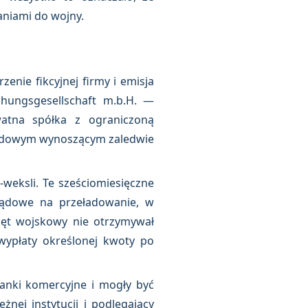
aniami do wojny.
nie fikcyjnej firmy i emisja
chungsgesellschaft m.b.H. —
atna spółka z ograniczoną
kładowym wynoszącym zaledwie
weksli. Te sześciomiesięczne
ządowe na przeładowanie, w
rzęt wojskowy nie otrzymywał
ypłaty określonej kwoty po
nki komercyjne i mogły być
nej instytucji i podlegający