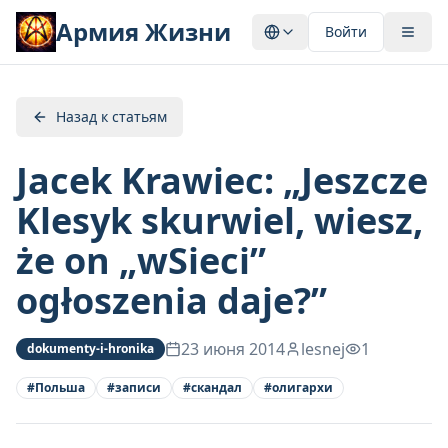
Армия Жизни
Войти
Назад к статьям
Jacek Krawiec: „Jeszcze
Klesyk skurwiel, wiesz,
że on „wSieci”
ogłoszenia daje?”
23 июня 2014
lesnej
1
dokumenty-i-hronika
#
Польша
#
записи
#
скандал
#
олигархи