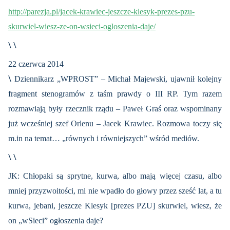
http://parezja.pl/jacek-krawiec-jeszcze-klesyk-prezes-pzu-
skurwiel-wiesz-ze-on-wsieci-ogloszenia-daje/
\ \
22 czerwca 2014
\
Dziennikarz „WPROST” – Michał Majewski, ujawnił kolejny
fragment stenogramów z taśm prawdy o III RP. Tym razem
rozmawiają były rzecznik rządu – Paweł Graś oraz wspominany
już wcześniej szef Orlenu – Jacek Krawiec. Rozmowa toczy się
m.in na temat… „równych i równiejszych” wśród mediów.
\ \
JK: Chłopaki są sprytne, kurwa, albo mają więcej czasu, albo
mniej przyzwoitości, mi nie wpadło do głowy przez sześć lat, a tu
kurwa, jebani, jeszcze Klesyk [prezes PZU] skurwiel, wiesz, że
on „wSieci” ogłoszenia daje?