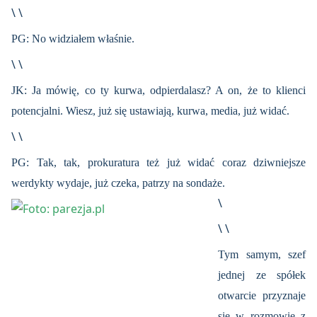
\ \
PG: No widziałem właśnie.
\ \
JK: Ja mówię, co ty kurwa, odpierdalasz? A on, że to klienci
potencjalni. Wiesz, już się ustawiają, kurwa, media, już widać.
\ \
PG: Tak, tak, prokuratura też już widać coraz dziwniejsze
werdykty wydaje, już czeka, patrzy na sondaże.
\
\ \
Tym samym, szef
jednej ze spółek
otwarcie przyznaje
się w rozmowie z