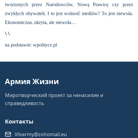
tworzonych przez Narodowców, Nową Prawicę czy przez
zwykłych obywateli. I to jest wolność mediów? To jest niewola.
Ekonomiczna, ukryta, ale niewola…
\ \
na podstawie: wpolityce.pl
Армия Жизни
Миротворческий проект за ненасилие и
справедливость
Контакты
lifearmy@zohomail.eu