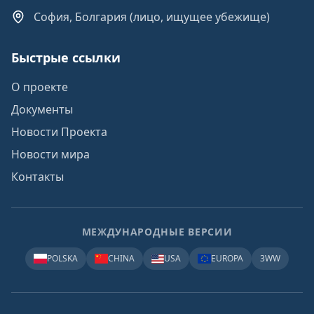
София, Болгария (лицо, ищущее убежище)
Быстрые ссылки
О проекте
Документы
Новости Проекта
Новости мира
Контакты
МЕЖДУНАРОДНЫЕ ВЕРСИИ
POLSKA
CHINA
USA
EUROPA
3WW