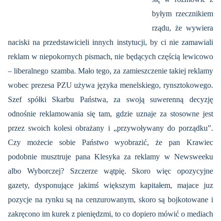
byłym rzecznikiem
rządu, że wywiera
naciski na przedstawicieli innych instytucji, by ci nie zamawiali
reklam w niepokornych pismach, nie będących częścią lewicowo
– liberalnego szamba. Mało tego, za zamieszczenie takiej reklamy
wobec prezesa PZU używa języka menelskiego, rynsztokowego.
Szef spółki Skarbu Państwa, za swoją suwerenną decyzję
odnośnie reklamowania się tam, gdzie uznaje za stosowne jest
przez swoich kolesi obrażany i „przywoływany do porządku”.
Czy możecie sobie Państwo wyobrazić, że pan Krawiec
podobnie musztruje pana Klesyka za reklamy w Newsweeku
albo Wyborczej? Szczerze wątpię. Skoro więc opozycyjne
gazety, dysponujące jakimś większym kapitałem, majace juz
pozycje na rynku są na cenzurowanym, skoro są bojkotowane i
zakręcono im kurek z pieniędzmi, to co dopiero mówić o mediach