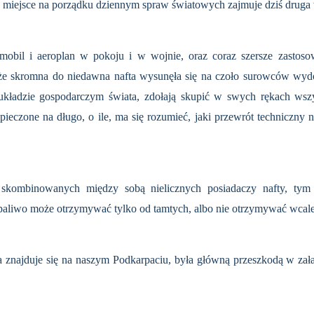
miejsce na po­rządku dziennym spraw światowych zajmuje dziś druga 
omobil i aeroplan w pokoju i w wojnie, oraz coraz szersze zastos
 że skromna do niedawna nafta wysunęła się na czoło surowców wyd
kładzie gospodar­czym świata, zdołają skupić w swych rękach wszy
eczone na długo, o ile, ma się rozumieć, jaki przewrót techniczny ni
a skombinowanych między sobą nielicznych posiadaczy nafty, ty
e paliwo może otrzymywać tylko od tamtych, albo nie otrzymywać wcale
ra znajduje się na naszym Podkarpaciu, była główną przeszkodą w za­ł