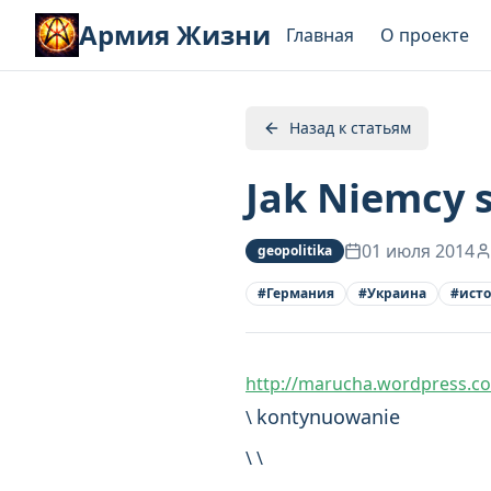
Армия Жизни
Главная
О проекте
Назад к статьям
Jak Niemcy s
01 июля 2014
geopolitika
#
Германия
#
Украина
#
ист
http://marucha.wordpress.com
kontynuowanie
\
\ \