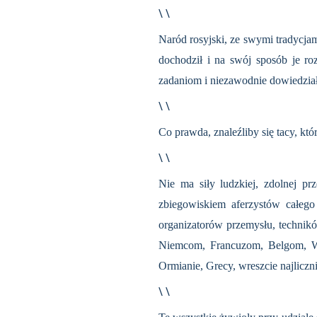
\ \
Naród rosyjski, ze swymi tradycja
dochodził i na swój sposób je r
zadaniom i niezawodnie do­wiedziałby
\ \
Co prawda, znaleźliby się tacy, któr
\ \
Nie ma siły ludzkiej, zdolnej pr
zbiegowiskiem aferzystów całego 
organizatorów przemysłu, technikó
Niemcom, Francuzom, Belgom, Wł
Ormianie, Grecy, wreszcie najliczn
\ \