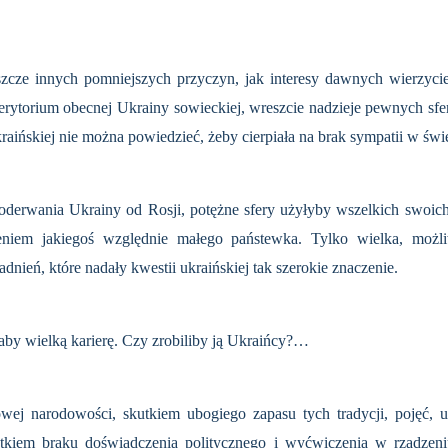
szcze innych po­mniejszych przyczyn, jak interesy dawnych wierzyciel
erytorium obecnej Ukrainy sowieckiej, wreszcie nadzieje pewnych sfer
kraińskiej nie można powiedzieć, żeby cierpiała na brak sympatii w świ
 oderwania Ukra­iny od Rosji, potężne sfery użyłyby wszelkich swoi
zeniem jakiegoś względnie małego państewka. Tylko wielka, możl
dnień, które nadały kwestii ukraińskiej tak szerokie znaczenie.
aby wielką karierę. Czy zrobiliby ją Ukraińcy?…
owej narodowości, skutkiem ubogiego zapasu tych tradycji, pojęć, u
utkiem braku doświadczenia politycznego i wy­ćwiczenia w rządze