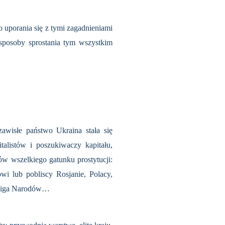
uporania się z tymi zagadnie­niami
sposoby sprostania tym wszystkim
zawisłe państwo Ukraina stała się
talistów i poszukiwaczy kapitału,
ów wszelkiego gatunku prostytucji:
 lub pobliscy Rosjanie, Polacy,
ta Liga Narodów…