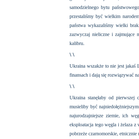
samodzielnego bytu państwowego,
przestaliśmy być wielkim narode
państwa wykazaliśmy wielki brak 
zazwyczaj nieliczne i zajmujące 
kalibru.
\ \
Ukraina wszakże to nie jest jakaś
finansach i dają się roz­wiązywać 
\ \
Ukraina stanęłaby od pierwszej 
musieliby być najniedołężniejszym
najurodzajniejsze ziemie, ich wę
eksploatacja tego węgla i żela­za 
pobrzeże czarnomorskie, etnicznie