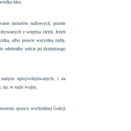
wielka idea.
owanie motorów naftowych, przede
obywanych z wnętrza ziemi. Jeżeli
stką, albo prawie wszystką naftę,
e odebrałby nafcie jej dzisiejszego
m samym uprzywilejowanych, i na
, np. w razie wojny.
atwieniu sprawy wschodniej Galicji