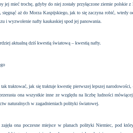
y jej mieć trochę, gdyby do niej zostały przyłączone ziemie polskie 
zar, sięgnąć aż do Morza Kaspijskiego, jak to się zaczyna robić, wtedy
azu i wyzwolenie nafty kaukaskiej spod jej panowania.
rdziej aktualną dziś kwestią światową – kwestią nafty.
ego
 tak traktować, jak się traktuje kwestię pierwszej lepszej narodowości
rzerasta ona wszystkie inne ze wzglę­du na liczbę ludności mówiącej
tw na­turalnych w zagadnieniach polityki światowej.
 zajęła ona po­czesne miejsce w planach polityki Niemiec, pod któr