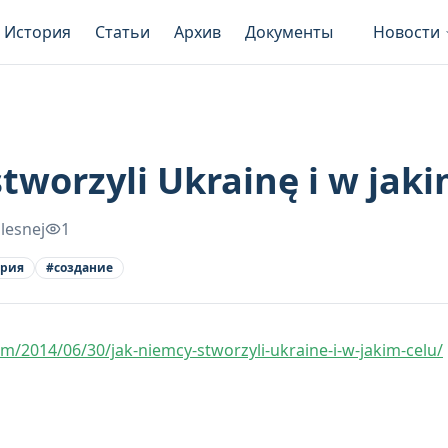
История
Статьи
Архив
Документы
Новости
tworzyli Ukrainę i w jaki
lesnej
1
ория
#
создание
/2014/06/30/jak-niemcy-stworzyli-ukraine-i-w-jakim-celu/