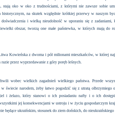
 stają oko w oko z trudnościami, z którymi nie zawsze sobie umi
m historycznym, na skutek względnie krótkiej przerwy w naszym 
doświadczenia i wielką nieudolność w uporaniu się z zadaniami, k
niewielki obszar, tworzą one małe państewka, w których mają do r
 Litwa Kowieńska z dwoma i pół milionami mieszkańców, w której najtr
na razie przez wyprzedawanie z góry poręb leśnych.
chwili wobec wiel­kich zagadnień wielkiego państwa. Przede wszys
 w świecie narodem, żeby łatwo pogodzić się z utratą olbrzymiego o
giel i żelazo, który stanowi o ich posiadaniu nafty i o ich dostę
z wszystkimi jej konsekwencjami w ustroju i w życiu gospodarczym kra
 nie będące ukraińskim, stosunek do ziem dońskich, do nieukraińskie