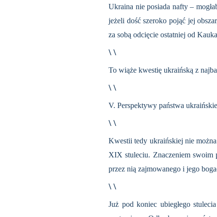
Ukraina nie posiada nafty – mogłab
jeżeli dość szero­ko pojąć jej obs
za sobą odcięcie ostatniej od Kauk
\ \
To wiąże kwestię ukraińską z najba
\ \
V. Perspektywy państwa ukraiński
\ \
Kwestii tedy ukraińskiej nie można
XIX stuleciu. Zna­czeniem swoim p
przez nią zajmowanego i jego bogac
\ \
Już pod koniec ubiegłego stulecia