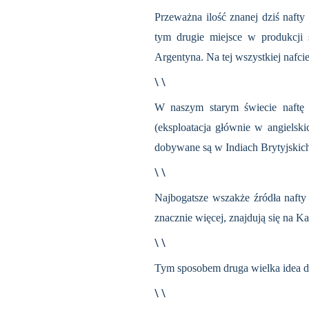
Przeważna ilość znanej dziś nafty
tym drugie miejsce w produkcji 
Argentyna. Na tej wszystkiej nafc
\ \
W naszym starym świecie naftę p
(eksploatacja głównie w angielski
dobywane są w Indiach Brytyjskich, 
\ \
Najbogatsze wszakże źródła nafty
znacznie więcej, znajdują się na K
\ \
Tym sposobem druga wielka idea dzi
\ \