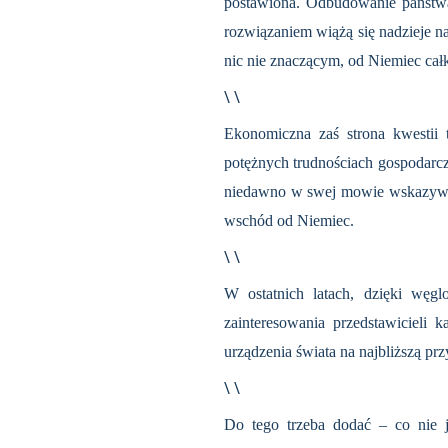
postawiona. Odbudowa­nie państwa 
rozwiązaniem wiążą się nadzieje n
nic nie znaczącym, od Niemiec cał
\ \
Ekonomiczna zaś stro­na kwestii 
potężnych trudnościach gospodarczy
niedawno w swej mowie wskazywał 
wschód od Niemiec.
\ \
W ostatnich latach, dzięki węgl
zainteresowania przedstawicieli k
urządzenia świata na najbliższą prz
\ \
Do tego trzeba dodać – co nie j