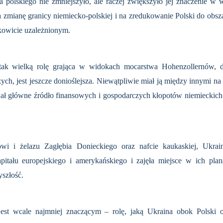
polskiego nie zmniejszyło, ale raczej zwię­kszyło jej znaczenie w wi
a zmianę granicy niemiecko-polskiej i na zredukowanie Polski do obs
kowicie uzależnionym.
tak wielką rolę grająca w widokach mocar­stwa Hohenzollernów, dl
ch, jest jeszcze do­nioślejsza. Niewątpliwie miał ją między innymi na
główne źródło finansowych i gospodarczych kłopotów niemieckich w
owi i żelazu Zagłębia Donieckiego oraz nafcie kaukaskiej, Ukra
a­pitału europejskiego i amerykańskiego i zajęła miejsce w ich pla
yszłość.
est wcale najmniej znaczącym – rolę, jaką Ukraina obok Polski 