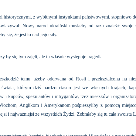
mi historycznymi, z wybitnymi instynktami państwowymi, stopniowo do 
ozwiązywał. Nowy naród ukraiński musiałby od razu znaleźć swoje 
 się, że jest to nad jego siły.
zy by się tym zajęli, ale tu właśnie występuje tragedia.
zeszkodzić temu, ażeby oderwana od Rosji i przekształcona na nie
świata, którym dziś bardzo ciasno jest we włas­nych krajach, kapi
w i kupców, speku­lantów i intrygantów, rzezimieszków i organizator
ochom, Anglikom i Amerykanom pośpieszyliby z pomocą miejscowi
iejsi i naj­ważniejsi ze wszystkich Żydzi. Zebrałaby się tu cała swois