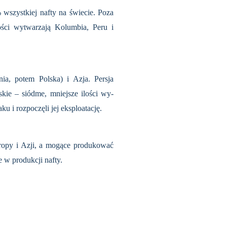
wszystkiej nafty na świecie. Poza
ości wytwarzają Kolumbia, Peru i
a, potem Polska) i Azja. Persja
skie – siódme, mniejsze ilości wy­
u i rozpoczęli jej eksploatację.
uropy i Azji, a mogące produkować
e w produkcji nafty.