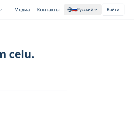
Медиа
Контакты
🇷🇺
Русский
Войти
m celu.