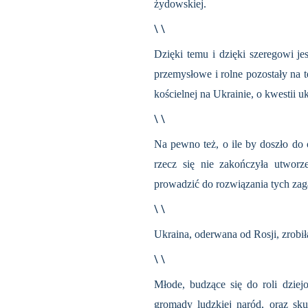
żydowskiej.
\ \
Dzięki temu i dzięki szeregowi je
przemysłowe i rolne pozostały na t
kościelnej na Ukrainie, o kwestii u
\ \
Na pewno też, o ile by doszło do
rzecz się nie zakończyła utwor
prowadzić do rozwiązania tych zaga
\ \
Ukraina, oderwana od Rosji, zrobił
\ \
Młode, budzące się do roli dziej
gromady ludzkiej naród, oraz sk