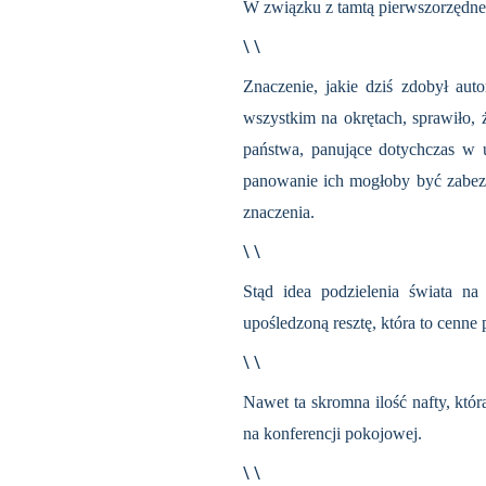
W związku z tamtą pierwszorzędne 
\ \
Znaczenie, jakie dziś zdobył aut
wszystkim na okrętach, sprawiło,
państwa, panujące dotychczas w u
panowanie ich mogłoby być zabez­pi
znaczenia.
\ \
Stąd idea podzielenia świata n
upośledzoną resztę, która to cenn
\ \
Nawet ta skromna ilość nafty, któ
na konferencji po­kojowej.
\ \