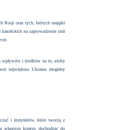
i Rosji oraz tych, których majątki
 katolickich na zaprowa­dzenie unii
ecie.
ch wpływów i środków na to, ażeby
iwie największa Ukraina mogłaby
czuć i instynktów, które tworzą z
niu własnym krajem, dochodząc do