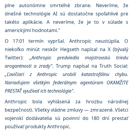
plne autonómne smrteľné zbrane. Neveríme, že
dnešné technológie AI sú dostatočne spoľahlivé pre
takéto aplikácie. A neveríme, že je to v súlade s
americkými hodnotami."
O 17:01 termín vypršal. Anthropic neustúpila. O
niekoľko minút neskôr Hegseth napísal na X (bývalý
Twitter):
„Anthropic predviedla majstrovskú triedu
arogantnosti a zrady"
. Trump napísal na Truth Social:
„Ľavičiari z Anthropic urobili katastrofálnu chybu.
Nariaďujem všetkým federálnym agentúram OKAMŽITE
PRESTAŤ využívať ich technológie"
.
Anthropic bola vyhlásená za hrozbu národnej
bezpečnosti. Všetky vládne zmluvy — zmrazené. Všetci
vojenskí dodávatelia sú povinní do 180 dní prestať
používať produkty Anthropic.