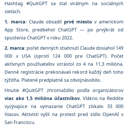
Hashtag #QuitGPT sa stal virálnym na sociálnych
sieťach.
1. marca
: Claude obsadil
prvé miesto
v americkom
App Store, predbehol ChatGPT — po prvýkrát od
spustenia ChatGPT v roku 2022.
2. marca
: počet denných stiahnutí Claude dosiahol 149
000 v USA (oproti 124 000 pre ChatGPT). Počet
aktívnych používateľov vzrástol zo 4 na 11,3 milióna.
Denné registrácie prekonávali rekord každý deň toho
týždňa. Platené predplatné sa zdvojnásobilo.
Hnutie #QuitGPT zhromaždilo podľa organizátorov
viac ako 1,5 milióna účastníkov
. Vlákno na Reddite
vyzývajúce na vymazanie ChatGPT získalo 33 000
hlasov. Aktivisti vyšli na protest pred sídlo OpenAI v
San Franciscu.