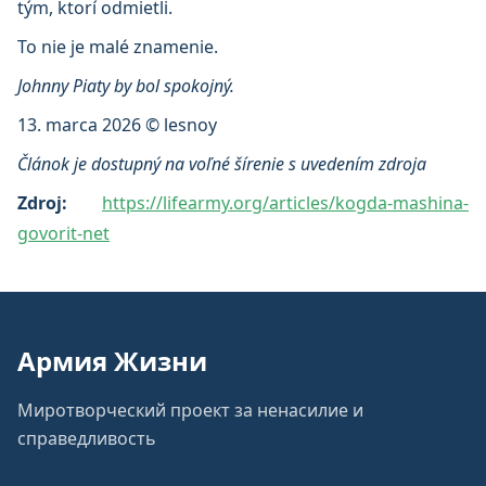
tým, ktorí odmietli.
To nie je malé znamenie.
Johnny Piaty by bol spokojný.
13. marca 2026 © lesnoy
Článok je dostupný na voľné šírenie s uvedením zdroja
Zdroj:
https://lifearmy.org/articles/kogda-mashina-
govorit-net
Армия Жизни
Миротворческий проект за ненасилие и
справедливость