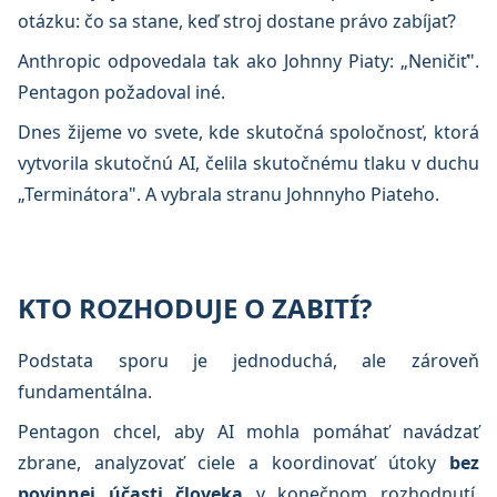
otázku: čo sa stane, keď stroj dostane právo zabíjať?
Anthropic odpovedala tak ako Johnny Piaty: „Neničiť".
Pentagon požadoval iné.
Dnes žijeme vo svete, kde skutočná spoločnosť, ktorá
vytvorila skutočnú AI, čelila skutočnému tlaku v duchu
„Terminátora". A vybrala stranu Johnnyho Piateho.
KTO ROZHODUJE O ZABITÍ?
Podstata sporu je jednoduchá, ale zároveň
fundamentálna.
Pentagon chcel, aby AI mohla pomáhať navádzať
zbrane, analyzovať ciele a koordinovať útoky
bez
povinnej účasti človeka
v konečnom rozhodnutí.