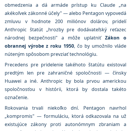
obmedzenia a dá armáde prístup ku Claude „na
akékoľvek zákonné účely" — alebo Pentagon vypovedá
zmluvu v hodnote 200 miliónov dolárov, pridelí
Anthropic štatút „hrozby pre dodávateľský reťazec
národnej bezpečnosti" a môže uplatniť
Zákon o
obrannej výrobe z roku 1950
, čo by umožnilo vláde
núteným spôsobom prevziať technológiu.
Precedens pre pridelenie takéhoto štatútu existoval
predtým len pre zahraničné spoločnosti — čínsky
Huawei a iné. Anthropic by bola prvou americkou
spoločnosťou v histórii, ktorá by dostala takéto
označenie.
Rokovania trvali niekoľko dní. Pentagon navrhol
„kompromis" — formuláciu, ktorá odkazovala na už
existujúce zákony proti autonómnym zbraniam a