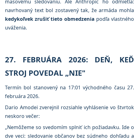
masovému sledovaniu. Ale Anthropic ho odmietla:
navrhovaný text bol zostavený tak, že armáda mohla
kedykoľvek zrušiť tieto obmedzenia
podľa vlastného
uváženia.
27. FEBRUÁRA 2026: DEŇ, KEĎ
STROJ POVEDAL „NIE"
Termín bol stanovený na 17:01 východného času 27.
februára 2026.
Dario Amodei zverejnil rozsiahle vyhlásenie vo štvrtok
neskoro večer:
„Nemôžeme so svedomím splniť ich požiadavku. Ide o
dve veci: sledovanie občanov bez súdneho dohľadu a