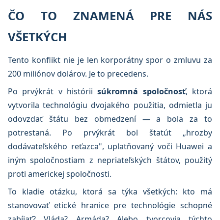
ČO TO ZNAMENÁ PRE NÁS
VŠETKÝCH
Tento konflikt nie je len korporátny spor o zmluvu za
200 miliónov dolárov. Je to precedens.
Po prvýkrát v histórii
súkromná spoločnosť
, ktorá
vytvorila technológiu dvojakého použitia, odmietla ju
odovzdať štátu bez obmedzení — a bola za to
potrestaná. Po prvýkrát bol štatút „hrozby
dodávateľského reťazca", uplatňovaný voči Huawei a
iným spoločnostiam z nepriateľských štátov, použitý
proti americkej spoločnosti.
To kladie otázku, ktorá sa týka všetkých: kto má
stanovovať etické hranice pre technológie schopné
zabíjať? Vláda? Armáda? Alebo tvorcovia týchto