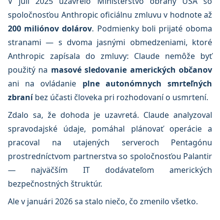
V júli 2025 uzavrelо Ministerstvo obrany USA so
spoločnosťou Anthropic oficiálnu zmluvu v hodnote až
200 miliónov dolárov
. Podmienky boli prijaté oboma
stranami — s dvoma jasnými obmedzeniami, ktoré
Anthropic zapísala do zmluvy: Claude nemôže byť
použitý na
masové sledovanie amerických občanov
ani na ovládanie
plne autonómnych smrteľných
zbraní
bez účasti človeka pri rozhodovaní o usmrtení.
Zdalo sa, že dohoda je uzavretá. Claude analyzoval
spravodajské údaje, pomáhal plánovať operácie a
pracoval na utajených serveroch Pentagónu
prostredníctvom partnerstva so spoločnosťou Palantir
— najväčším IT dodávateľom amerických
bezpečnostných štruktúr.
Ale v januári 2026 sa stalo niečo, čo zmenilo všetko.