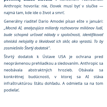
Anthropic hovorila: nie, človek musí byť v slučke —
najmä tam, kde ide o život a smrť.
Generálny riaditeľ Dario Amodei písал ešte v januári:
„Mocná AI, analyzujúca miliardy rozhovorov miliónov ľudí,
bude schopná určovať nálady v spoločnosti, identifikovať
ohniská nelojality a likvidovať ich skôr, ako vyrastú. To by
zosmiešnilo Štvrtý dodatok"
.
Štvrtý dodatok k Ústave USA je ochrana pred
neoprávnenou prehliadkou a sledovaním. Anthropic sa
neobávala abstraktných hrozieb. Obávala sa
konkrétnej budúcnosti, v ktorej sa AI stáva
infraštruktúrou štátu dohľadu. A odmietla sa na tom
podieľať.