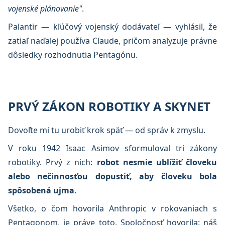
vojenské plánovanie"
.
Palantir — kľúčový vojenský dodávateľ — vyhlásil, že
zatiaľ naďalej používa Claude, pričom analyzuje právne
dôsledky rozhodnutia Pentagónu.
PRVÝ ZÁKON ROBOTIKY A SKYNET
Dovoľte mi tu urobiť krok späť — od správ k zmyslu.
V roku 1942 Isaac Asimov sformuloval tri zákony
robotiky. Prvý z nich:
robot nesmie ublížiť človeku
alebo nečinnosťou dopustiť, aby človeku bola
spôsobená ujma
.
Všetko, o čom hovorila Anthropic v rokovaniach s
Pentagonom, je práve toto. Spoločnosť hovorila: náš