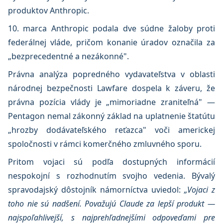
produktov Anthropic.
10. marca Anthropic podala dve súdne žaloby proti
federálnej vláde, pričom konanie úradov označila za
„bezprecedentné a nezákonné".
Právna analýza popredného vydavateľstva v oblasti
národnej bezpečnosti Lawfare dospela k záveru, že
právna pozícia vlády je „mimoriadne zraniteľná" —
Pentagon nemal zákonný základ na uplatnenie štatútu
„hrozby dodávateľského reťazca" voči americkej
spoločnosti v rámci komerčného zmluvného sporu.
Pritom vojaci sú podľa dostupných informácií
nespokojní s rozhodnutím svojho vedenia. Bývalý
spravodajský dôstojník námorníctva uviedol:
„Vojaci z
toho nie sú nadšení. Považujú Claude za lepší produkt —
najspoľahlivejší, s najprehľadnejšími odpoveďami pre