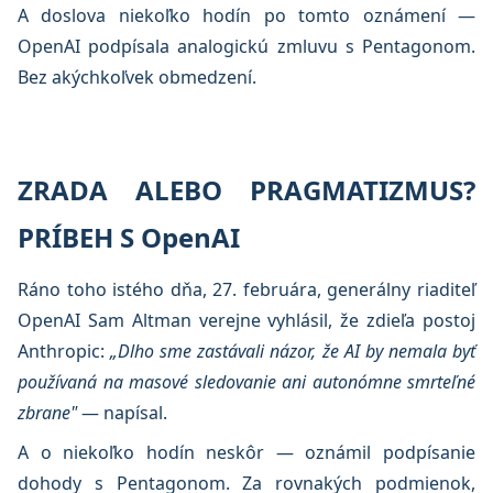
A doslova niekoľko hodín po tomto oznámení —
OpenAI podpísala analogickú zmluvu s Pentagonom.
Bez akýchkoľvek obmedzení.
ZRADA ALEBO PRAGMATIZMUS?
PRÍBEH S OpenAI
Ráno toho istého dňa, 27. februára, generálny riaditeľ
OpenAI Sam Altman verejne vyhlásil, že zdieľa postoj
Anthropic:
„Dlho sme zastávali názor, že AI by nemala byť
používaná na masové sledovanie ani autonómne smrteľné
zbrane"
— napísal.
A o niekoľko hodín neskôr — oznámil podpísanie
dohody s Pentagonom. Za rovnakých podmienok,