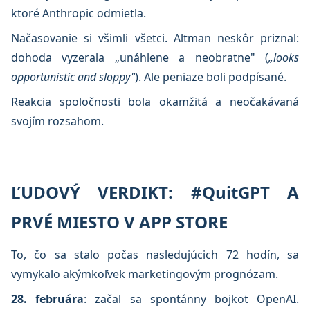
ktoré Anthropic odmietla.
Načasovanie si všimli všetci. Altman neskôr priznal:
dohoda vyzerala „unáhlene a neobratne" (
„looks
opportunistic and sloppy"
). Ale peniaze boli podpísané.
Reakcia spoločnosti bola okamžitá a neočakávaná
svojím rozsahom.
ĽUDOVÝ VERDIKT: #QuitGPT A
PRVÉ MIESTO V APP STORE
To, čo sa stalo počas nasledujúcich 72 hodín, sa
vymykalo akýmkoľvek marketingovým prognózam.
28. februára
: začal sa spontánny bojkot OpenAI.