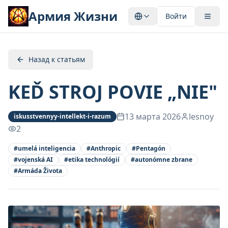
Армия Жизни
Войти
Назад к статьям
KEĎ STROJ POVIE „NIE"
13 марта 2026
lesnoy
iskusstvennyy-intellekt-i-razum
2
#
umelá inteligencia
#
Anthropic
#
Pentagón
#
vojenská AI
#
etika technológií
#
autonómne zbrane
#
Armáda Života