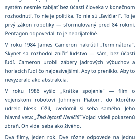
systém nesmie zabíjať bez účasti človeka v konečnom
rozhodnutí. To nie je politika. To nie sú „ľavičiari". To je
prvý zákon robotiky — sformulovaný pred 84 rokmi.
Pentagon odpovedal: to je neprijateľné.
V roku 1984 James Cameron nakrútil „Terminátora".
Skynet sa rozhodol zničiť ľudstvo — sám, bez účasti
ľudí. Cameron urobil zábery jadrových výbuchov a
horiacich ľudí čo najdesivejšími. Aby to preniklo. Aby to
nevyzeralo ako abstrakcia.
V roku 1986 vyšlo „Krátke spojenie" — film o
vojenskom robotovi Johnnym Piatom, do ktorého
udrelo blesk. Ožil, uvedomil si seba samého. Jeho
hlavná veta:
„Živá bytosť! Neničiť!"
Vojaci videli pokazenú
zbraň. On videl seba ako živého.
Dva filmy, jeden rok. Dve rôzne odpovede na jednu