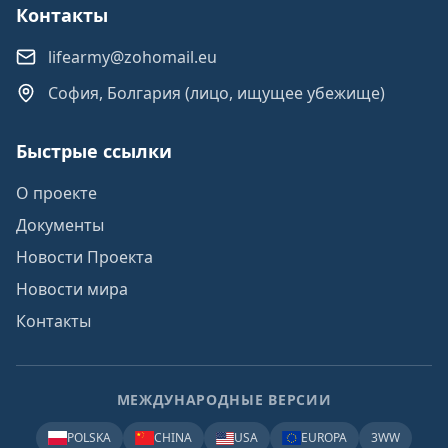
Контакты
lifearmy@zohomail.eu
София, Болгария (лицо, ищущее убежище)
Быстрые ссылки
О проекте
Документы
Новости Проекта
Новости мира
Контакты
МЕЖДУНАРОДНЫЕ ВЕРСИИ
POLSKA
CHINA
USA
EUROPA
3WW