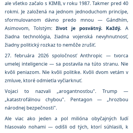
ale všetko začalo s KIMB, v roku 1987. Takmer pred 40
rokmi. Je založená na jednom jednoduchom princípe,
sformulovanom dávno predo mnou — Gándhím,
Asimovom, Tolstým:
život je posvätný. Každý.
A
žiadna technológia, žiadna vojenská nevyhnutnosť,
žiadny politický rozkaz to nemôže zrušiť.
27. februára 2026 spoločnosť Anthropic — tvorca
umelej inteligencie — sa postavila na túto stranu. Nie
kvôli peniazom. Nie kvôli politike. Kvôli dvom vetám v
zmluve, ktoré odmietla vyčiarknuť.
Vojaci to nazvali „arogantnosťou". Trump —
„katastrofálnou chybou". Pentagon — „hrozbou
národnej bezpečnosti".
Ale viac ako jeden a pol milióna obyčajných ľudí
hlasovalo nohami — odišli od tých, ktorí súhlasili, k