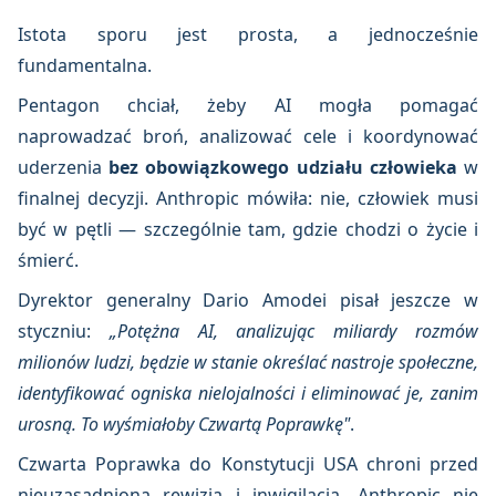
Istota sporu jest prosta, a jednocześnie
fundamentalna.
Pentagon chciał, żeby AI mogła pomagać
naprowadzać broń, analizować cele i koordynować
uderzenia
bez obowiązkowego udziału człowieka
w
finalnej decyzji. Anthropic mówiła: nie, człowiek musi
być w pętli — szczególnie tam, gdzie chodzi o życie i
śmierć.
Dyrektor generalny Dario Amodei pisał jeszcze w
styczniu:
„Potężna AI, analizując miliardy rozmów
milionów ludzi, będzie w stanie określać nastroje społeczne,
identyfikować ogniska nielojalności i eliminować je, zanim
urosną. To wyśmiałoby Czwartą Poprawkę"
.
Czwarta Poprawka do Konstytucji USA chroni przed
nieuzasadnioną rewizją i inwigilacją. Anthropic nie