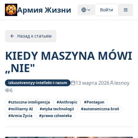
Армия Жизни
Войти
Назад к статьям
KIEDY MASZYNA MÓWI
„NIE"
13 марта 2026
lesnoy
iskusstvennyy-intellekt-i-razum
6
#
sztuczna inteligencja
#
Anthropic
#
Pentagon
#
militarny AI
#
etyka technologii
#
autonomiczna broń
#
Armia Życia
#
prawa człowieka