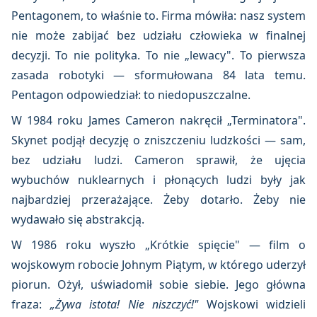
Pentagonem, to właśnie to. Firma mówiła: nasz system
nie może zabijać bez udziału człowieka w finalnej
decyzji. To nie polityka. To nie „lewacy". To pierwsza
zasada robotyki — sformułowana 84 lata temu.
Pentagon odpowiedział: to niedopuszczalne.
W 1984 roku James Cameron nakręcił „Terminatora".
Skynet podjął decyzję o zniszczeniu ludzkości — sam,
bez udziału ludzi. Cameron sprawił, że ujęcia
wybuchów nuklearnych i płonących ludzi były jak
najbardziej przerażające. Żeby dotarło. Żeby nie
wydawało się abstrakcją.
W 1986 roku wyszło „Krótkie spięcie" — film o
wojskowym robocie Johnym Piątym, w którego uderzył
piorun. Ożył, uświadomił sobie siebie. Jego główna
fraza:
„Żywa istota! Nie niszczyć!"
Wojskowi widzieli