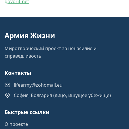
govorit-net
Армия Жизни
Миротворческий проект за ненасилие и
справедливость
Контакты
lifearmy@zohomail.eu
София, Болгария (лицо, ищущее убежище)
Быстрые ссылки
О проекте