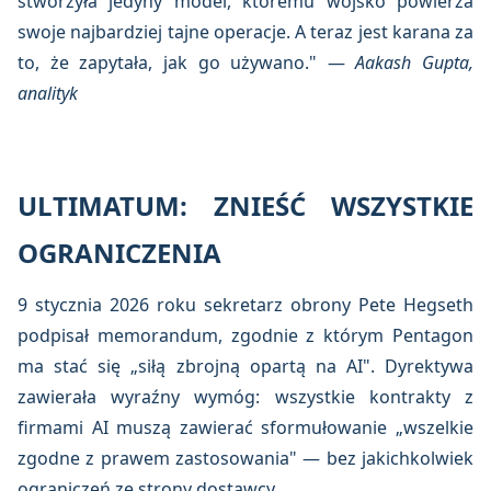
stworzyła jedyny model, któremu wojsko powierza
swoje najbardziej tajne operacje. A teraz jest karana za
to, że zapytała, jak go używano." —
Aakash Gupta,
analityk
ULTIMATUM: ZNIEŚĆ WSZYSTKIE
OGRANICZENIA
9 stycznia 2026 roku sekretarz obrony Pete Hegseth
podpisał memorandum, zgodnie z którym Pentagon
ma stać się „siłą zbrojną opartą na AI". Dyrektywa
zawierała wyraźny wymóg: wszystkie kontrakty z
firmami AI muszą zawierać sformułowanie „wszelkie
zgodne z prawem zastosowania" — bez jakichkolwiek
ograniczeń ze strony dostawcy.