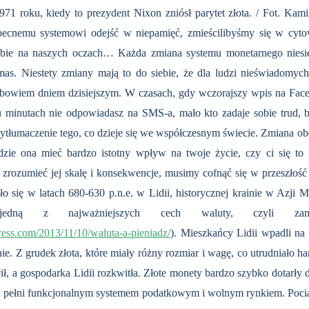
 1971 roku, kiedy to prezydent Nixon zniósł parytet złota. / Fot. 
ecnemu systemowi odejść w niepamięć, zmieścilibyśmy się w cytowa
obie na naszych oczach… Każda zmiana systemu monetarnego niesi
 mas. Niestety zmiany mają to do siebie, że dla ludzi nieświadomyc
 bowiem dniem dzisiejszym. W czasach, gdy wczorajszy wpis na Faceb
u minutach nie odpowiadasz na SMS-a, mało kto zadaje sobie trud, b
 wytłumaczenie tego, co dzieje się we współczesnym świecie. Zmiana o
dzie ona mieć bardzo istotny wpływ na twoje życie, czy ci się to
i zrozumieć jej skalę i konsekwencje, musimy cofnąć się w przeszłość –
 się w latach 680-630 p.n.e. w Lidii, historycznej krainie w Azji M
 jedną z najważniejszych cech waluty, czyli za
ress.com/2013/11/10/waluta-a-pieniadz/
). Mieszkańcy Lidii wpadli na
ie. Z grudek złota, które miały różny rozmiar i wagę, co utrudniało ha
, a gospodarka Lidii rozkwitła. Złote monety bardzo szybko dotarły d
 pełni funkcjonalnym systemem podatkowym i wolnym rynkiem. Pocią