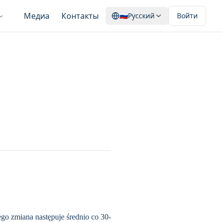
Медиа
Контакты
🇷🇺
Русский
Войти
o zmiana następuje średnio co 30-