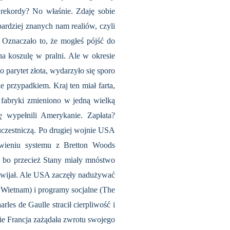
e rekordy? No właśnie. Zdaję sobie
bardziej znanych nam realiów, czyli
 Oznaczało to, że mogłeś pójść do
a koszulę w pralni. Ale w okresie
parytet złota, wydarzyło się sporo
 przypadkiem. Kraj ten miał farta,
fabryki zmieniono w jedną wielką
wypełnili Amerykanie. Zapłata?
uczestniczą. Po drugiej wojnie USA
owieniu systemu z Bretton Woods
, bo przecież Stany miały mnóstwo
ozwijał. Ale USA zaczęły nadużywać
, Wietnam) i programy socjalne (The
les de Gaulle stracił cierpliwość i
ie Francja zażądała zwrotu swojego