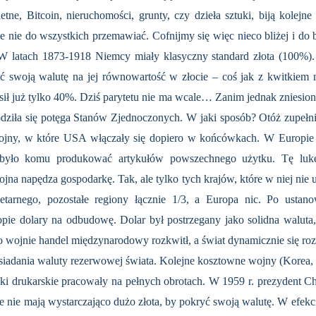
etne, Bitcoin, nieruchomości, grunty, czy dzieła sztuki, biją kolejn
że nie do wszystkich przemawiać. Cofnijmy się więc nieco bliżej i do 
 W latach 1873-1918 Niemcy miały klasyczny standard złota (100%).
 swoją walutę na jej równowartość w złocie – coś jak z kwitkiem n
ł już tylko 40%. Dziś parytetu nie ma wcale… Zanim jednak zniesiono 
dziła się potęga Stanów Zjednoczonych. W jaki sposób? Otóż zupełnie
ojny, w które USA włączały się dopiero w końcówkach. W Europie 
było komu produkować artykułów powszechnego użytku. Tę lukę 
na napędza gospodarkę. Tak, ale tylko tych krajów, które w niej nie 
tarnego, pozostałe regiony łącznie 1/3, a Europa nic. Po ustan
pie dolary na odbudowę. Dolar był postrzegany jako solidna waluta
 po wojnie handel międzynarodowy rozkwitł, a świat dynamicznie się r
 posiadania waluty rezerwowej świata. Kolejne kosztowne wojny (Korea
ki drukarskie pracowały na pełnych obrotach. W 1959 r. prezydent Char
e nie mają wystarczająco dużo złota, by pokryć swoją walutę. W efekc