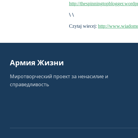
http://thespinningtopblogger.word
\ \
Czytaj wiecej:
http://www.wiadomo
Армия Жизни
Миротворческий проект за ненасилие и
справедливость