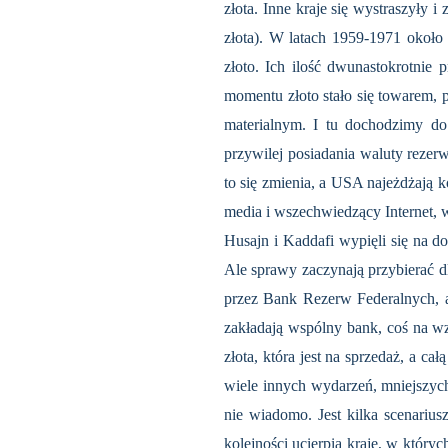
złota. Inne kraje się wystraszyły
złota). W latach 1959-1971 około
złoto. Ich ilość dwunastokrotnie 
momentu złoto stało się towarem, p
materialnym. I tu dochodzimy d
przywilej posiadania waluty rezerw
to się zmienia, a USA najeżdżają 
media i wszechwiedzący Internet, w 
Husajn i Kaddafi wypięli się na do
Ale sprawy zaczynają przybierać d
przez Bank Rezerw Federalnych, a
zakładają wspólny bank, coś na 
złota, która jest na sprzedaż, a ca
wiele innych wydarzeń, mniejszyc
nie wiadomo. Jest kilka scenariu
kolejności ucierpią kraje, w któr