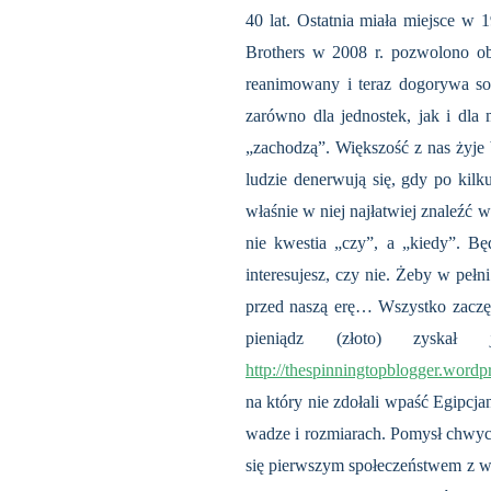
40 lat. Ostatnia miała miejsce w
Brothers w 2008 r. pozwolono ob
reanimowany i teraz dogorywa s
zarówno dla jednostek, jak i dla
„zachodzą”. Większość z nas żyje
ludzie denerwują się, gdy po kilk
właśnie w niej najłatwiej znaleźć
nie kwestia „czy”, a „kiedy”. Bę
interesujesz, czy nie. Żeby w pełn
przed naszą erę… Wszystko zaczęło
pieniądz (złoto) zyskał
http://thespinningtopblogger.wordp
na który nie zdołali wpaść Egipcjan
wadze i rozmiarach. Pomysł chwycił
się pierwszym społeczeństwem z w