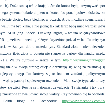
ach). Dużo stracą też te kraje, które do końca będą utrzymywać spo
o systemu dotknie dopiero na końcu, bo ponad połowa dolarów znajd
e będzie chcieć, będą biednieć w oczach. A oto możliwe scenariusze
 walut ma być kilka, a nie jedna; tak jak teraz będą mieć wartość je
lnym. SDR (ang. Special Drawing Rights) – waluta Międzynarodow
R i przeliczane według różnych kryteriów (udział w handlu międzyna
arcia w żadnym dobru materialnym. Standard złota – niekoniecznie
iczona ilość złota w obiegu nie stanowiła bariery dla handlu międ
971 r. Waluty cyfrowe – szerzej o tym:
http://thespinningtopblogge
aj idzie w swoją stronę; oficjele obrzucają się winą za zaistniałą syt
najlepszym wypadku kończy się to brakiem zaufania, politycznym
wojną, paniką i społecznym rozkładem. Mam swoje typy, ale to czy
ntów się ziści. Pewne są natomiast dewaluacje. Ta sielanka i tak trwa
dą zmuszone zdewaluować swoje waluty. Czy powinno cię to obchodzić
 Polub bloga na Facebooku:
http://www.facebook.com/th