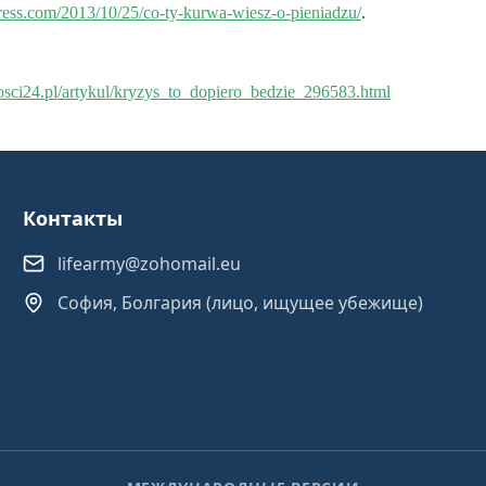
press.com/2013/10/25/co-ty-kurwa-wiesz-o-pieniadzu/
.
sci24.pl/artykul/kryzys_to_dopiero_bedzie_296583.html
Контакты
lifearmy@zohomail.eu
София, Болгария (лицо, ищущее убежище)