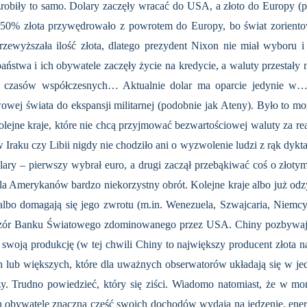
 i zrobiły to samo. Dolary zaczęły wracać do USA, a złoto do Europy 
 50% złota przywędrowało z powrotem do Europy, bo świat zorientowa
przewyższała ilość złota, dlatego prezydent Nixon nie miał wyboru i
aństwa i ich obywatele zaczęły życie na kredycie, a waluty przestały
o czasów współczesnych… Aktualnie dolar ma oparcie jedynie w…
owej świata do ekspansji militarnej (podobnie jak Ateny). Było to mo
kolejne kraje, które nie chcą przyjmować bezwartościowej waluty za 
Iraku czy Libii nigdy nie chodziło ani o wyzwolenie ludzi z rąk dyktat
lary – pierwszy wybrał euro, a drugi zaczął przebąkiwać coś o złotym
la Amerykanów bardzo niekorzystny obrót. Kolejne kraje albo już od
lbo domagają się jego zwrotu (m.in. Wenezuela, Szwajcaria, Niemcy
wzór Banku Światowego zdominowanego przez USA. Chiny pozbywają 
łą swoją produkcję (w tej chwili Chiny to największy producent złota n
h lub większych, które dla uważnych obserwatorów układają się w je
szy. Trudno powiedzieć, który się ziści. Wiadomo natomiast, że w m
ych obywatele znaczną część swoich dochodów wydają na jedzenie, ener