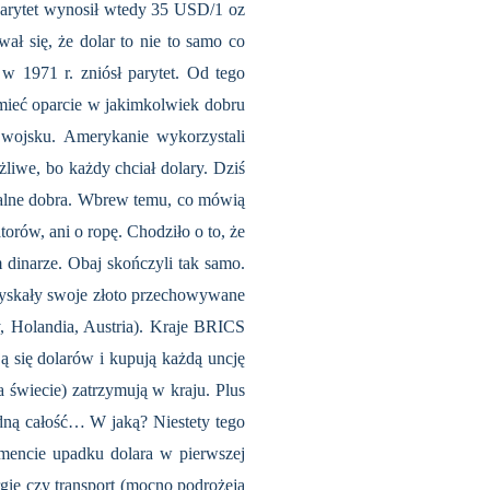
(parytet wynosił wtedy 35 USD/1 oz
ł się, że dolar to nie to samo co
 w 1971 r. zniósł parytet. Od tego
 mieć oparcie w jakimkolwiek dobru
wojsku. Amerykanie wykorzystali
żliwe, bo każdy chciał dolary. Dziś
realne dobra. Wbrew temu, co mówią
orów, ani o ropę. Chodziło o to, że
 dinarze. Obaj skończyli tak samo.
zyskały swoje złoto przechowywane
, Holandia, Austria). Kraje BRICS
się dolarów i kupują każdą uncję
a świecie) zatrzymują w kraju. Plus
dną całość… W jaką? Niestety tego
omencie upadku dolara w pierwszej
gię czy transport (mocno podrożeją