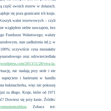
rą część swoich rezerw w dolarach.
uje się poza granicami ich kraju.
: Koszyk walut rezerwowych – czyli
dynie względem siebie nawzajem, bez
ego Funduszu Walutowego; waluty
rodowym, stan zadłużenia itd.); w
 100%; oczywiście cena musiałaby
zynarodowego oraz odzwierciedlała
r.wordpress.com/2013/11/28/viva-la-
uację, nie siadają przy stole i nie
 napięciem i barierami w handlu
sta bukmacherka, więc nie pokuszę
 już za długo. Kraje, które od 1971
? Dowiesz się przy kasie. Źródło:
espinningtopblog
. Zobacz też: