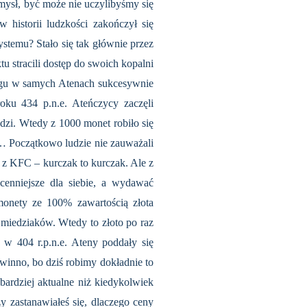
mysł, być może nie uczylibyśmy się
 historii ludzkości zakończył się
stemu? Stało się tak głównie przez
 stracili dostęp do swoich kopalni
biegu w samych Atenach sukcesywnie
ku 434 p.n.e. Ateńczycy zaczęli
zi. Wtedy z 1000 monet robiło się
… Początkowo ludzie nie zauważali
h z KFC – kurczak to kurczak. Ale z
cenniejsze dla siebie, a wydawać
monety ze 100% zawartością złota
 miedziaków. Wtedy to złoto po raz
e w 404 r.p.n.e. Ateny poddały się
winno, bo dziś robimy dokładnie to
bardziej aktualne niż kiedykolwiek
y zastanawiałeś się, dlaczego ceny