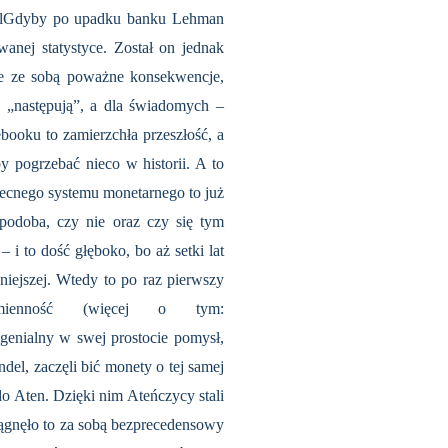
KamilGdyby po upadku banku Lehman
nej statystyce. Został on jednak
e ze sobą poważne konsekwencje,
h „następują”, a dla świadomych –
ooku to zamierzchła przeszłość, a
y pogrzebać nieco w historii. A to
becnego systemu monetarnego to już
 podoba, czy nie oraz czy się tym
 i to dość głęboko, bo aż setki lat
niejszej. Wtedy to po raz pierwszy
mienność (więcej o tym:
 genialny w swej prostocie pomysł,
ndel, zaczęli bić monety o tej samej
o Aten. Dzięki nim Ateńczycy stali
gnęło to za sobą bezprecedensowy