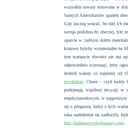
wszystkie towary notowane w dolar
Samych Amerykanów upadek obecneg
Gdy zaczną wracać, bo nikt ich ni
wersja podobna do obecnej, tyle że
oparcia w żadnym dobru materia
krajowe byłyby wymienialne na SD
tym wariancie również nie ma op
odpowiednio wzrosnąć, żeby ogran
dodruk waluty co najmniej od 1
revolution/
. Chaos – czyli każdy kr
podejmują wspólnej decyzji; w 
międzynarodowym, w najgorszym – 
się o prognozę, który z tych waria
roku nadmiernie się zadłużyły, bę
http://hiddensecretsofmoney.com/
.