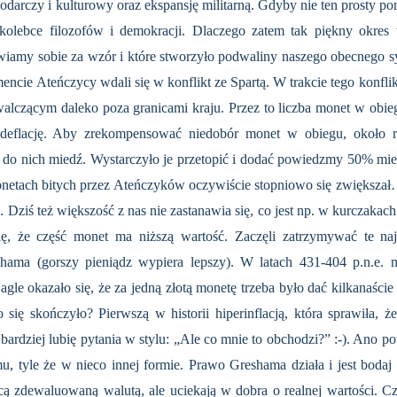
darczy i kulturowy oraz ekspansję militarną. Gdyby nie ten prosty po
olebce filozofów i demokracji. Dlaczego zatem tak piękny okres w
wiamy sobie za wzór i które stworzyło podwaliny naszego obecnego sy
e Ateńczycy wdali się w konflikt ze Spartą. W trakcie tego konfliktu
m walczącym daleko poza granicami kraju. Przez to liczba monet w o
deflację. Aby zrekompensować niedobór monet w obiegu, około ro
do nich miedź. Wystarczyło je przetopić i dodać powiedzmy 50% mied
onetach bitych przez Ateńczyków oczywiście stopniowo się zwiększał
. Dziś też większość z nas nie zastanawia się, co jest np. w kurczakac
ię, że część monet ma niższą wartość. Zaczęli zatrzymywać te naj
shama (gorszy pieniądz wypiera lepszy). W latach 431-404 p.n.e. 
le okazało się, że za jedną złotą monetę trzeba było dać kilkanaście
 się skończyło? Pierwszą w historii hiperinflacją, która sprawiła, ż
rdziej lubię pytania w stylu: „Ale co mnie to obchodzi?” :-). Ano po
u, tyle że w nieco innej formie. Prawo Greshama działa i jest bodaj 
acą zdewaluowaną walutą, ale uciekają w dobra o realnej wartości. Cz