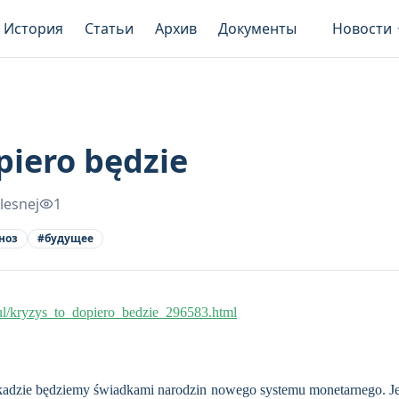
История
Статьи
Архив
Документы
Новости
piero będzie
lesnej
1
ноз
#
будущее
ul/kryzys_to_dopiero_bedzie_296583.html
kadzie będziemy świadkami narodzin nowego systemu monetarnego. Jeg