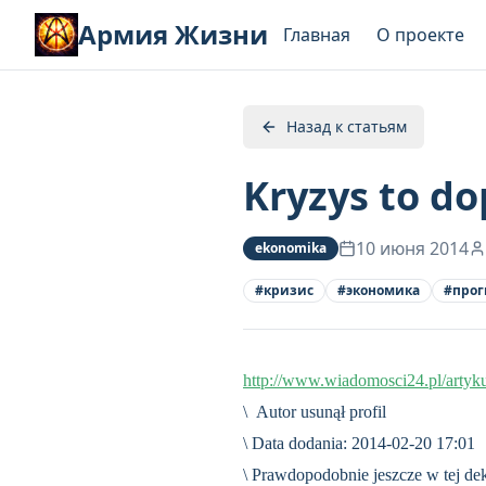
Армия Жизни
Главная
О проекте
Назад к статьям
Kryzys to do
10 июня 2014
ekonomika
#
кризис
#
экономика
#
прог
http://www.wiadomosci24.pl/artyk
\ Autor usunął profil
\ Data dodania: 2014-02-20 17:01
\ Prawdopodobnie jeszcze w tej de