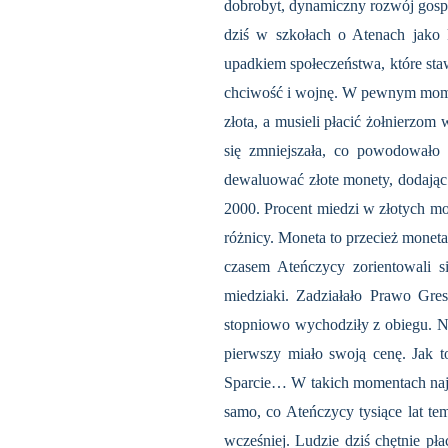
dobrobyt, dynamiczny rozwój gospo
dziś w szkołach o Atenach jako k
upadkiem społeczeństwa, które sta
chciwość i wojnę. W pewnym momenci
złota, a musieli płacić żołnierzo
się zmniejszała, co powodowało 
dewaluować złote monety, dodając 
2000. Procent miedzi w złotych m
różnicy. Moneta to przecież moneta
czasem Ateńczycy zorientowali s
miedziaki. Zadziałało Prawo Gre
stopniowo wychodziły z obiegu. Nag
pierwszy miało swoją cenę. Jak to
Sparcie… W takich momentach najba
samo, co Ateńczycy tysiące lat tem
wcześniej. Ludzie dziś chętnie pł