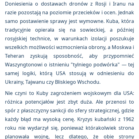
Doniesienia o dostawach dronów z Rosji i Iranu na
razie pozostają na poziomie przecieków i ocen. Jednak
samo postawienie sprawy jest wymowne. Kuba, która
tradycyjnie opierała się na sowieckiej, a później
rosyjskiej technice, w warunkach izolacji poszukuje
wszelkich możliwości wzmocnienia obrony, a Moskwa i
Teheran zyskują sposobność, aby przypomnieć
Waszyngtonowi o istnieniu "tylniego podwórka" — tej
samej logiki, którą USA stosują w odniesieniu do
Ukrainy, Tajwanu czy Bliskiego Wschodu.
Nie czyni to Kuby zagrożeniem wojskowym dla USA:
różnica potencjałów jest zbyt duża. Ale przenosi to
spór z płaszczyzny sankcji do sfery strategicznej, gdzie
każdy błąd ma wysoką cenę. Kryzys kubański z 1962
roku nie wydarzył się, ponieważ którakolwiek strona
planowała wojnę, lecz dlatego, że obie strony