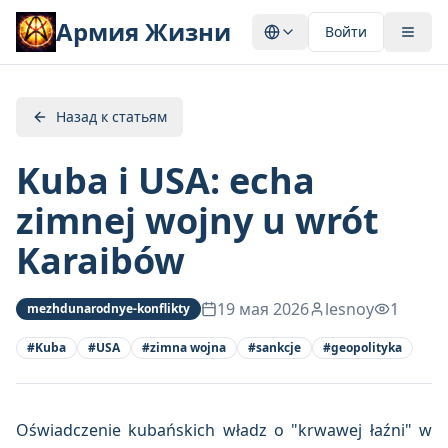
Армия Жизни
Войти
Назад к статьям
Kuba i USA: echa
zimnej wojny u wrót
Karaibów
19 мая 2026
lesnoy
1
mezhdunarodnye-konflikty
#
Kuba
#
USA
#
zimna wojna
#
sankcje
#
geopolityka
Oświadczenie kubańskich władz o "krwawej łaźni" w