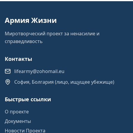
Армия Жизни
Миротворческий проект за ненасилие и
справедливость
Контакты
lifearmy@zohomail.eu
София, Болгария (лицо, ищущее убежище)
Быстрые ссылки
О проекте
Документы
Новости Проекта