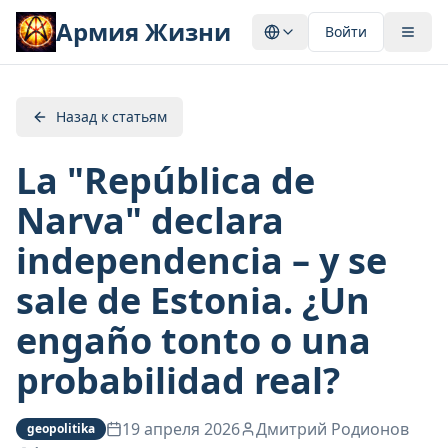
Армия Жизни
Войти
Назад к статьям
La "República de
Narva" declara
independencia – y se
sale de Estonia. ¿Un
engaño tonto o una
probabilidad real?
19 апреля 2026
Дмитрий Родионов
geopolitika