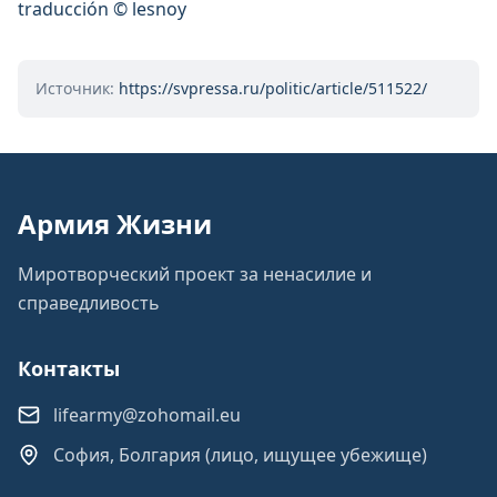
traducción © lesnoy
Источник:
https://svpressa.ru/politic/article/511522/
Армия Жизни
Миротворческий проект за ненасилие и
справедливость
Контакты
lifearmy@zohomail.eu
София, Болгария (лицо, ищущее убежище)