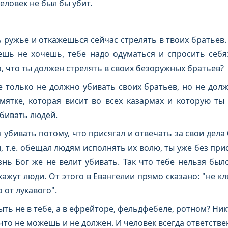
еловек не был бы убит.
 ружье и откажешься сейчас стрелять в твоих братьев.
ешь не хочешь, тебе надо одуматься и спросить себя:
о, что ты должен стрелять в своих безоружных братьев?
е только не должно убивать своих братьев, но не долж
памятке, которая висит во всех казармах и которую ты
убивать людей.
 убивать потому, что присягал и отвечать за свои дела 
, т.е. обещал людям исполнять их волю, ты уже без пр
знь Бог же не велит убивать. Так что тебе нельзя был
жут люди. От этого в Евангелии прямо сказано: "не клян
о от лукавого".
ыть не в тебе, а в ефрейторе, фельдфебеле, ротном? Ник
то не можешь и не должен. И человек всегда ответствене