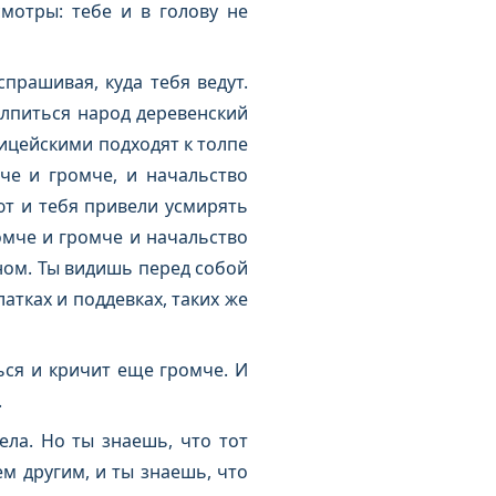
смотры: тебе и в голову не
прашивая, куда тебя ведут.
олпиться народ деревенский
ицейскими подходят к толпе
че и громче, и начальство
ют и тебя привели усмирять
ромче и громче и начальство
ном. Ты видишь перед собой
атках и поддевках, таких же
ься и кричит еще громче. И
.
ела. Но ты знаешь, что тот
м другим, и ты знаешь, что