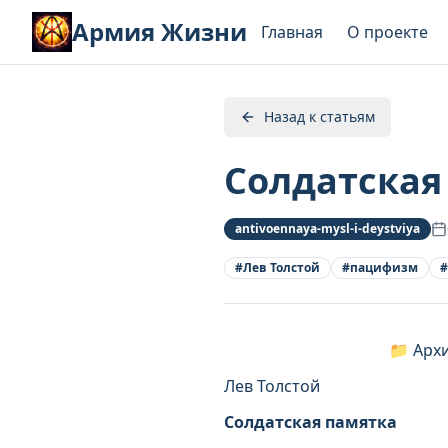
Армия Жизни
Главная
О проекте
Назад к статьям
Солдатская
antivoennaya-mysl-i-deystviya
#
Лев Толстой
#
пацифизм
#
📁 Арх
Лев Толстой
Солдатская памятка