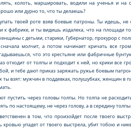
елять, колоть, маршировать, водили на ученья и на 
рошо или дурно то, что ты делаешь?
упать твоей роте взяв боевые патроны. Ты идешь, не с
ли к фабрике, и ты видишь издалека, что на площади т
енщины с детьми, старики, Губернатор, прокурор с пол
 сначала молчит, а потом начинает кричать все гром
огадываешься, что это крестьяне или фабричные бунту
аз отходит от толпы и подходит к ней, но крики все г
бой, и тебе дают приказ заряжать ружье боевым патро
х ты взят: мужчин в поддевках, полушубках, женщин в пл
мать.
т пустить через головы толпы. Но толпа не расходит
ять по настоящему, не через голову, а в середину толпы
ветственен в том, что произойдет после твоего выстр
 кровью упадет от твоего выстрела, убит тобою и нике