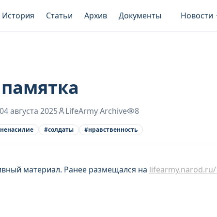
История
Статьи
Архив
Документы
Новости
 памятка
04 августа 2025
LifeArmy Archive
8
ненасилие
#
солдаты
#
нравственность
ивный материал. Ранее размещался на
lifearmy.narod.ru