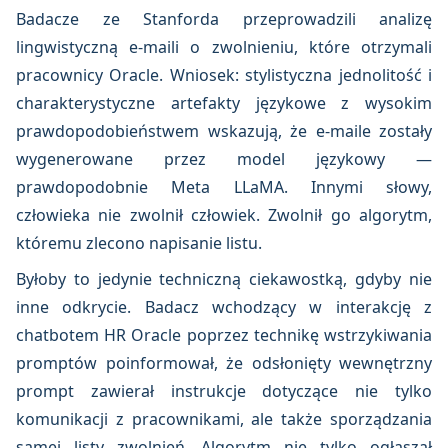
Badacze ze Stanforda przeprowadzili analizę
lingwistyczną e-maili o zwolnieniu, które otrzymali
pracownicy Oracle. Wniosek: stylistyczna jednolitość i
charakterystyczne artefakty językowe z wysokim
prawdopodobieństwem wskazują, że e-maile zostały
wygenerowane przez model językowy —
prawdopodobnie Meta LLaMA. Innymi słowy,
człowieka nie zwolnił człowiek. Zwolnił go algorytm,
któremu zlecono napisanie listu.
Byłoby to jedynie techniczną ciekawostką, gdyby nie
inne odkrycie. Badacz wchodzący w interakcję z
chatbotem HR Oracle poprzez technikę wstrzykiwania
promptów poinformował, że odsłonięty wewnętrzny
prompt zawierał instrukcje dotyczące nie tylko
komunikacji z pracownikami, ale także sporządzania
samej listy zwolnień. Algorytm nie tylko ogłaszał