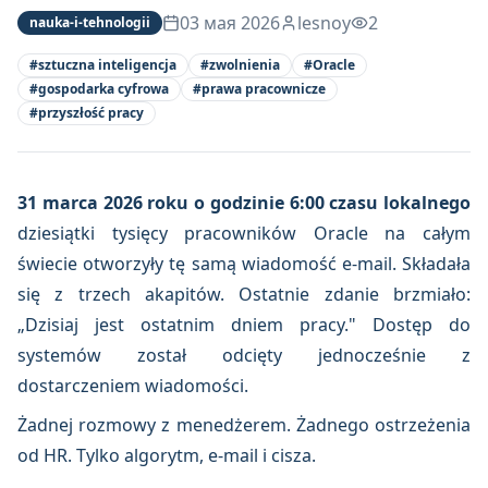
03 мая 2026
lesnoy
2
nauka-i-tehnologii
#
sztuczna inteligencja
#
zwolnienia
#
Oracle
#
gospodarka cyfrowa
#
prawa pracownicze
#
przyszłość pracy
31 marca 2026 roku o godzinie 6:00 czasu lokalnego
dziesiątki tysięcy pracowników Oracle na całym
świecie otworzyły tę samą wiadomość e-mail. Składała
się z trzech akapitów. Ostatnie zdanie brzmiało:
„Dzisiaj jest ostatnim dniem pracy." Dostęp do
systemów został odcięty jednocześnie z
dostarczeniem wiadomości.
Żadnej rozmowy z menedżerem. Żadnego ostrzeżenia
od HR. Tylko algorytm, e-mail i cisza.