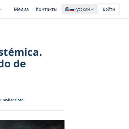
Медиа
Контакты
🇷🇺
Русский
Войти
stémica.
do de
uroSilencioso