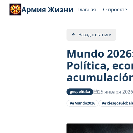
Армия Жизни
Главная
О проекте
Назад к статьям
Mundo 2026: 
Política, ec
acumulación
25 января 2026
geopolitika
#
#Mundo2026
#
#RiesgosGlobal