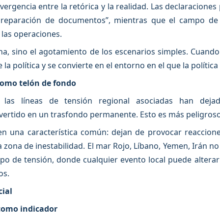
divergencia entre la retórica y la realidad. Las declaracione
y “preparación de documentos”, mientras que el campo de
las operaciones.
na, sino el agotamiento de los escenarios simples. Cuand
a política y se convierte en el entorno en el que la política 
 como telón de fondo
 y las líneas de tensión regional asociadas han deja
nvertido en un trasfondo permanente. Esto es más peligroso
nen una característica común: dejan de provocar reaccion
zona de inestabilidad. El mar Rojo, Líbano, Yemen, Irán no
 de tensión, donde cualquier evento local puede alterar 
os.
cial
 como indicador