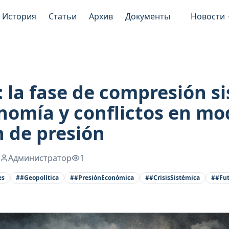
История
Статьи
Архив
Документы
Новости
la fase de compresión si
onomía y conflictos en mo
 de presión
Администратор
1
es
#
#Geopolítica
#
#PresiónEconómica
#
#CrisisSistémica
#
#Fut